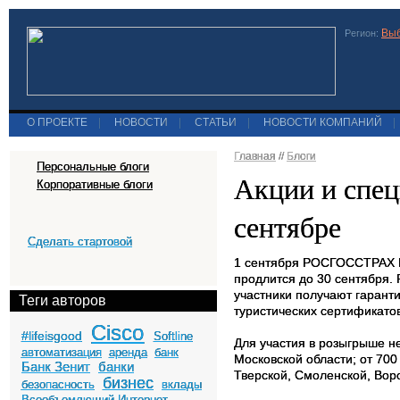
Выб
Регион:
О ПРОЕКТЕ
|
НОВОСТИ
|
СТАТЬИ
|
НОВОСТИ КОМПАНИЙ
|
Главная
//
Блоги
Персональные блоги
Акции и спец
Корпоративные блоги
сентябре
Сделать стартовой
1 сентября РОСГОССТРАХ 
продлится до 30 сентября.
участники получают гарант
Теги авторов
туристических сертификатов
Cisco
#lifeisgood
Softline
Для участия в розыгрыше не
автоматизация
аренда
банк
Московской области; от 700
Банк Зенит
банки
Тверской, Смоленской, Воро
бизнес
безопасность
вклады
Всеобъемлющий Интернет