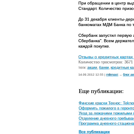
При обращении в центр выда
Стандарт. Количество призо
До 31 декабря клиенты-дер
банкоматах МДМ Банка по 
Сбербанк запустил первую 
Сбербанка". Всем держател
каждой покупке.
Отзывы о кредитных картах 
Количество просмотров: 3671
теги:
акции
,
банки
,
кредитные к
milenast
блог а
14.09.2012 12:55 |
→
Еще публикации:
Финские краски Текнос: Teknos
Оформить пожилого в геронто
Уход за лежачими пожилыми 
Отделение дневного пребыва
Программа дневного стациона
Все публикации