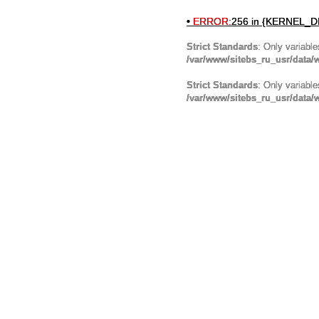
•
ERROR:
256 in {KERNEL_DI
Strict Standards
: Only variabl
/var/www/sitebs_ru_usr/data
Strict Standards
: Only variabl
/var/www/sitebs_ru_usr/data/