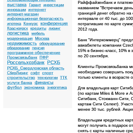
Райффайзенбанк и платежна
выставка
Гарант
инвестиции
названием "Встречаем деньг
интернет
инновации
границей денег обратно на
интернет-магазин
интервале от 40 тыс. до 100
информационная безопасность
конференция
ипотека
Конкурс
потратившие по карте сумму
кредиты
Красноярск
лизинг
2012 года.
логистика
мебель
Москва
модернизация
Банк "Интеркоммерц" предл
недвижимость
оборудование
авиабилеты компании Czech 
образование
пенсия
15% в бизнес-класс, 10% в 
программное обеспечение
по 20 сентября.
Промсвязьбанк
ПФР
Россельхозбанк
РСХБ
Клиенты Промсвязьбанка мог
РСХБ_Свердловская область
необходимо совершить покуп
спорт
СберЛизинг
софт
только клиенты в возрасте о
строительство
технологии
ТТК
финансы
услуги банка
футбол
экономика
энергетика
Для владельцев карт Ситиб
(по картам Miles & More и 
Ситибанк, Стокманн-Сити, C
картам Сити Селект). Учас
менее 30 тыс. рублей. Акци
Владельцам кредитных карт 
могут получить в подарок о
снять с карты наличные сре