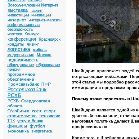
Всеобъемлющий Интернет
выставка
Гарант
инвестиции
инновации
интернет
интернет-магазин
информационная
безопасность
ипотека
Конкурс
конференция
Красноярск
кредиты
лизинг
логистика
мебель
Москва
модернизация
недвижимость
оборудование
образование
пенсия
Швейцария привлекает людей со
программное
потрясающими пейзажами. Перее
обеспечение
этой статье мы подробно рассм
Промсвязьбанк
ПФР
иммиграции и предложим практи
Россельхозбанк
РСХБ
Почему стоит переехать в Ш
РСХБ_Свердловская
область
Швейцария является одной из н
спорт
СберЛизинг
софт
уровень безопасности, отлична
строительство
технологии
услуги банка
налоговая политика делают Шве
ТТК
финансы
футбол
профессионалов.
экономика
энергетика
Кроме того, в Швейцарии нахо