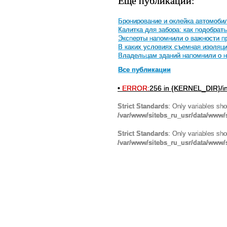
Еще публикации:
Бронирование и оклейка автомоби
Калитка для забора: как подобрат
Эксперты напомнили о важности п
В каких условиях съемная изоляц
Владельцам зданий напомнили о н
Все публикации
•
ERROR:
256 in {KERNEL_DIR}/in
Strict Standards
: Only variables sh
/var/www/sitebs_ru_usr/data/www/
Strict Standards
: Only variables sh
/var/www/sitebs_ru_usr/data/www/s