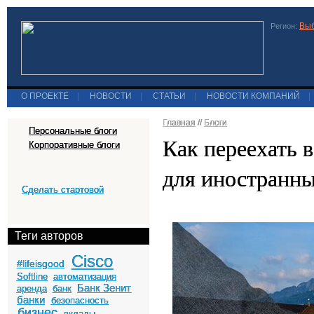
Выб
Регион:
О ПРОЕКТЕ
|
НОВОСТИ
|
СТАТЬИ
|
НОВОСТИ КОМПАНИЙ
|
Главная
//
Блоги
Персональные блоги
Как переехать 
Корпоративные блоги
для иностранн
Сделать стартовой
Теги авторов
Cisco
#lifeisgood
Softline
автоматизация
Банк Зенит
аренда
банк
банки
безопасность
бизнес
вклады