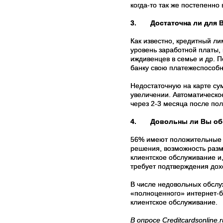
когда-то так же постепенно
3.
Достаточна ли для 
Как известно, кредитный ли
уровень заработной платы, 
иждивенцев в семье и др. 
банку свою платежеспособно
Недостаточную на карте су
увеличении. Автоматическо
через 2-3 месяца после по
4.
Довольны ли Вы об
56% имеют положительные о
решения, возможность разме
клиентское обслуживание и
требует подтверждения дох
В числе недовольных обслу
«полноценного» интернет-б
клиентское обслуживание.
В опросе Creditcardsonline