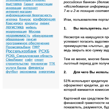
российских банков» (дело
выставка
Гарант
инвестиции
«Исследование информацио
интернет
инновации
7-ю и 2-ю позицию соотве
интернет-магазин
информационная безопасность
конференция
ипотека
Конкурс
Итак, пользователям порта
кредиты
Красноярск
лизинг
логистика
мебель
1.
Вы пользуетесь ль
Москва
модернизация
недвижимость
оборудование
Несмотря на кажущуюся про
образование
пенсия
успевают погасить задолже
программное обеспечение
преимущества «льготы», др
Промсвязьбанк
ПФР
ведь закрыть всю сумму за
Россельхозбанк
РСХБ
РСХБ_Свердловская область
Тем не менее, многие банки
спорт
СберЛизинг
софт
льготный период для получ
строительство
технологии
ТТК
финансы
услуги банка
футбол
экономика
энергетика
2.
Для чего Вы исполь
51% используют кредитную 
оформляют кредитки, до ко
которой взимается комиссия
Карточкой как средством 
финансовой грамотности нас
показатель, разумеется, буд