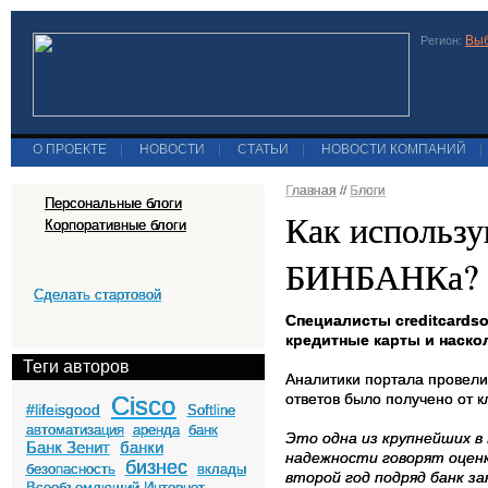
Выб
Регион:
О ПРОЕКТЕ
|
НОВОСТИ
|
СТАТЬИ
|
НОВОСТИ КОМПАНИЙ
|
Главная
//
Блоги
Персональные блоги
Как использу
Корпоративные блоги
БИНБАНКа?
Сделать стартовой
Специалисты c
reditcardso
кредитные карты и наско
Теги авторов
Аналитики портала провели
ответов было получено от 
Cisco
#lifeisgood
Softline
автоматизация
аренда
банк
Это одна из крупнейших в
Банк Зенит
банки
надежности говорят оценк
бизнес
безопасность
вклады
второй год подряд банк з
Всеобъемлющий Интернет