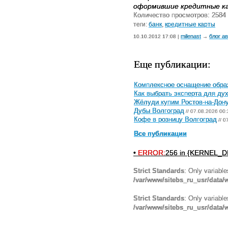
оформившие кредитные кар
Количество просмотров: 2584
теги:
банк
,
кредитные карты
milenast
блог а
10.10.2012 17:08 |
→
Еще публикации:
Комплексное оснащение обра
Как выбрать эксперта для ду
Жёлуди купим Ростов-на-Дон
Дубы Волгоград
// 07.08.2026 00:
Кофе в розницу Волгоград
// 0
Все публикации
•
ERROR:
256 in {KERNEL_DI
Strict Standards
: Only variabl
/var/www/sitebs_ru_usr/data
Strict Standards
: Only variabl
/var/www/sitebs_ru_usr/data/