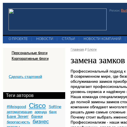
Выб
Регион:
О ПРОЕКТЕ
|
НОВОСТИ
|
СТАТЬИ
|
НОВОСТИ КОМПАНИЙ
|
Главная
//
Блоги
Персональные блоги
замена замков
Корпоративные блоги
Профессиональный подход к 
В современном мире, где безо
Сделать стартовой
обслуживанию замков приобре
предлагает профессиональные
уровень сервиса и надёжную
Теги авторов
Наша команда специализирует
до полной замены замков сто
Cisco
#lifeisgood
Softline
компании обладают многолет
автоматизация
аренда
банк
решать даже самые сложные з
Банк Зенит
банки
Почему стоит выбрать именн
бизнес
безопасность
Профессионализм - наши мас
вклады