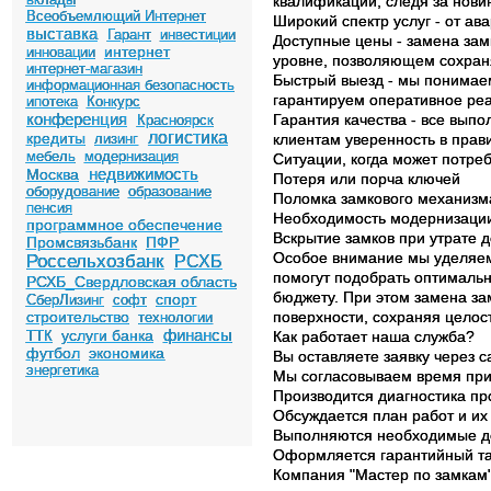
квалификации, следя за нови
Всеобъемлющий Интернет
Широкий спектр услуг - от а
выставка
Гарант
инвестиции
Доступные цены - замена замк
интернет
инновации
уровне, позволяющем сохраня
интернет-магазин
Быстрый выезд - мы понимаем
информационная безопасность
гарантируем оперативное реа
ипотека
Конкурс
конференция
Гарантия качества - все вып
Красноярск
логистика
кредиты
лизинг
клиентам уверенность в прав
мебель
модернизация
Ситуации, когда может потре
недвижимость
Москва
Потеря или порча ключей
оборудование
образование
Поломка замкового механизм
пенсия
Необходимость модернизации
программное обеспечение
Вскрытие замков при утрате 
Промсвязьбанк
ПФР
Особое внимание мы уделяем
Россельхозбанк
РСХБ
помогут подобрать оптималь
РСХБ_Свердловская область
бюджету. При этом замена з
спорт
СберЛизинг
софт
строительство
поверхности, сохраняя целост
технологии
финансы
услуги банка
ТТК
Как работает наша служба?
футбол
экономика
Вы оставляете заявку через с
энергетика
Мы согласовываем время при
Производится диагностика п
Обсуждается план работ и их
Выполняются необходимые д
Оформляется гарантийный т
Компания "Мастер по замкам"