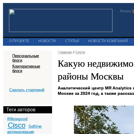
Регион:
О ПРОЕКТЕ
|
НОВОСТИ
|
СТАТЬИ
|
НОВОСТИ КОМПАНИЙ
|
Главная
//
Блоги
Персональные
Какую недвижимос
блоги
Корпоративные
блоги
районы Москвы
Аналитический центр MR Analytics
Сделать стартовой
Москве за 2024 год, а также расск
Теги авторов
#lifeisgood
Cisco
Softline
автоматизация