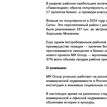
В разрезе районов наибольшее количе
«Павелецкая» обрела популярность не
17 проектов бизнес- и премиум-класс
Вторым по популярности в 2024 году
Сити». Это перспективный район с ра
было реализовано 197 тыс. кв. метро
Хорошево-Мневники.
Еще одним востребованным районом ст
преимущество локации — наличие боль
прослеживается смещение в бизнес-кл
нового проекта MR Group — мультиква
37% всего объема продаж района при
О компании:
MR Group успешно работает на россий
коммерческой недвижимости в России.
институции и значимые социальные с
В настоящее время на различных стад
коммерческой и офисной недвижимост
объектами истории и культуры.