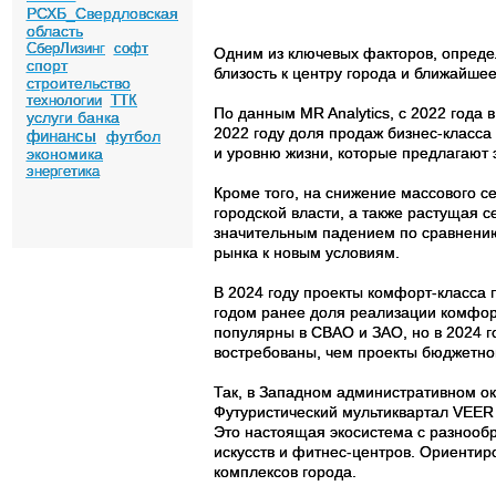
РСХБ_Свердловская
область
СберЛизинг
софт
Одним из ключевых факторов, опреде
спорт
близость к центру города и ближайше
строительство
технологии
ТТК
По данным MR Analytics, с 2022 года
услуги банка
2022 году доля продаж бизнес-класса
финансы
футбол
и уровню жизни, которые предлагают 
экономика
энергетика
Кроме того, на снижение массового с
городской власти, а также растущая с
значительным падением по сравнению 
рынка к новым условиям.
В 2024 году проекты комфорт-класса
годом ранее доля реализации комфор
популярны в СВАО и ЗАО, но в 2024 г
востребованы, чем проекты бюджетно
Так, в Западном административном о
Футуристический мультиквартал VEER
Это настоящая экосистема с разнообр
искусств и фитнес-центров. Ориенти
комплексов города.