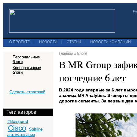
Ре
О ПРОЕКТЕ
|
НОВОСТИ
|
СТАТЬИ
|
НОВОСТИ КОМПАНИЙ
|
Главная
//
Блоги
Персональные
В MR Group зафик
блоги
Корпоративные
блоги
последние 6 лет
В 2024 году впервые за 6 лет выр
Сделать стартовой
анализа MR Analytics. Эксперты д
дорогие сегменты. За первые два м
Теги авторов
#lifeisgood
Cisco
Softline
автоматизация