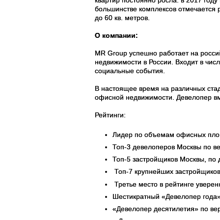
квартир постоянно росла: в 2017 году 
большинстве комплексов отмечается 
до 60 кв. метров.
О компании:
MR Group успешно работает на россий
недвижимости в России. Входит в чис
социальные события.
В настоящее время на различных стад
офисной недвижимости. Девелопер вме
Рейтинги:
Лидер по объемам офисных площ
Топ-3 девелоперов Москвы по в
Топ-5 застройщиков Москвы, по
Топ-7 крупнейших застройщиков Р
Третье место в рейтинге уверен
Шестикратный «Девелопер года»
«Девелопер десятилетия» по ве