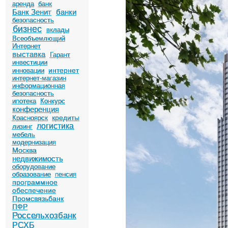
аренда
банк
Банк Зенит
банки
безопасность
бизнес
вклады
Всеобъемлющий
Интернет
выставка
Гарант
инвестиции
интернет
инновации
интернет-магазин
информационная
безопасность
ипотека
Конкурс
конференция
кредиты
Красноярск
логистика
лизинг
мебель
модернизация
Москва
недвижимость
оборудование
образование
пенсия
программное
обеспечение
Промсвязьбанк
ПФР
Россельхозбанк
РСХБ