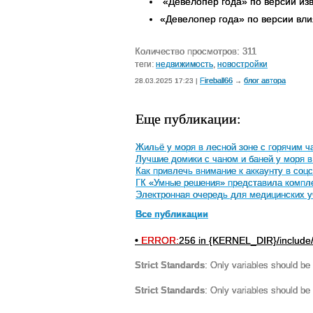
«Девелопер года» по версии изв
«Девелопер года» по версии вли
Количество просмотров: 311
теги:
недвижимость
,
новостройки
Fireball66
блог автора
28.03.2025 17:23 |
→
Еще публикации:
Жильё у моря в лесной зоне с горячим 
Лучшие домики с чаном и баней у моря 
Как привлечь внимание к аккаунту в соц
ГК «Умные решения» представила компл
Электронная очередь для медицинских у
Все публикации
•
ERROR:
256 in {KERNEL_DIR}/include
Strict Standards
: Only variables should be
Strict Standards
: Only variables should be