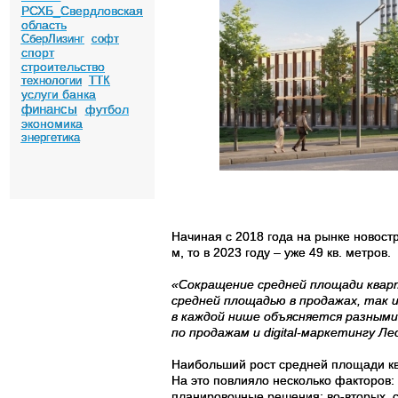
РСХБ_Свердловская
область
СберЛизинг
софт
спорт
строительство
технологии
ТТК
услуги банка
финансы
футбол
экономика
энергетика
Начиная с 2018 года на рынке новост
м, то в 2023 году – уже 49 кв. метров.
«Сокращение средней площади кварт
средней площадью в продажах, так 
в каждой нише объясняется разным
по продажам и digital-маркетингу Ле
Наибольший рост средней площади квар
На это повлияло несколько факторов:
планировочные решения; во-вторых, с