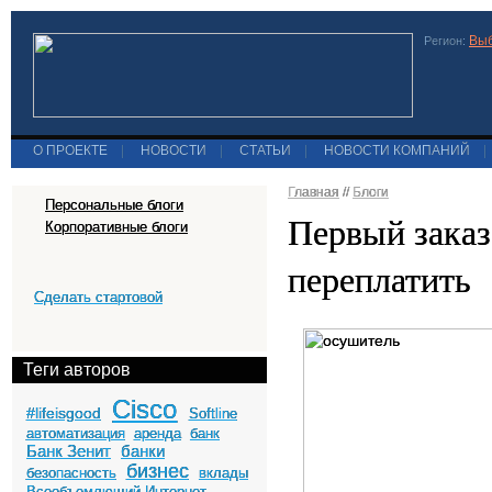
Выб
Регион:
О ПРОЕКТЕ
|
НОВОСТИ
|
СТАТЬИ
|
НОВОСТИ КОМПАНИЙ
|
Главная
//
Блоги
Персональные блоги
Первый заказ
Корпоративные блоги
переплатить
Сделать стартовой
Теги авторов
Cisco
#lifeisgood
Softline
автоматизация
аренда
банк
Банк Зенит
банки
бизнес
безопасность
вклады
Всеобъемлющий Интернет