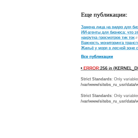
Еще публикации:
Замена лица на видео для биз
ИИ-агенты для бизнеса: что э
накрутка просмотров тик ток
//
Важность мониторинга трансп
Жильё у моря в лесной зоне 
Все публикации
•
ERROR:
256 in {KERNEL_DI
Strict Standards
: Only variabl
/var/www/sitebs_ru_usr/data
Strict Standards
: Only variabl
/var/www/sitebs_ru_usr/data/