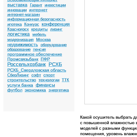
выставка
Гарант
инвестиции
интернет
инновации
интернет-магазин
информационная безопасность
конференция
ипотека
Конкурс
кредиты
Красноярск
лизинг
логистика
мебель
Москва
модернизация
недвижимость
оборудование
образование
пенсия
программное обеспечение
Промсвязьбанк
ПФР
Россельхозбанк
РСХБ
РСХБ_Свердловская область
спорт
СберЛизинг
софт
строительство
технологии
ТТК
финансы
услуги банка
футбол
экономика
энергетика
Какой осушитель выбрать дл
с повышенной влажностью в
моделей с разными функция
помещения, уровень влажно