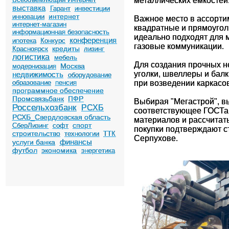
металлических емкостей
выставка
Гарант
инвестиции
интернет
инновации
Важное место в ассорти
интернет-магазин
квадратные и прямоугол
информационная безопасность
идеально подходят для 
конференция
ипотека
Конкурс
газовые коммуникации.
кредиты
Красноярск
лизинг
логистика
мебель
Для создания прочных н
Москва
модернизация
уголки, швеллеры и бал
недвижимость
оборудование
образование
пенсия
при возведении каркасо
программное обеспечение
Промсвязьбанк
ПФР
Выбирая "Мегастрой", в
Россельхозбанк
РСХБ
соответствующее ГОСТа
РСХБ_Свердловская область
материалов и рассчитат
спорт
СберЛизинг
софт
покупки подтверждают с
строительство
технологии
ТТК
Серпухове.
финансы
услуги банка
футбол
экономика
энергетика