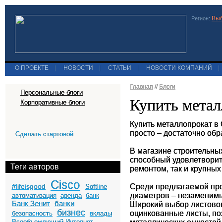
Выб
Регион:
О ПРОЕКТЕ
|
НОВОСТИ
|
СТАТЬИ
|
НОВОСТИ КОМПАНИЙ
|
Главная
//
Блоги
Персональные блоги
Купить метал
Корпоративные блоги
Купить металлопрокат в
просто – достаточно обр
Сделать стартовой
В магазине строительны
способный удовлетворит
Теги авторов
ремонтом, так и крупны
Cisco
#lifeisgood
Среди предлагаемой про
Softline
диаметров – незаменимы
автоматизация
аренда
банк
Банк Зенит
банки
Широкий выбор листовог
бизнес
оцинкованные листы, по
безопасность
вклады
Всеобъемлющий Интернет