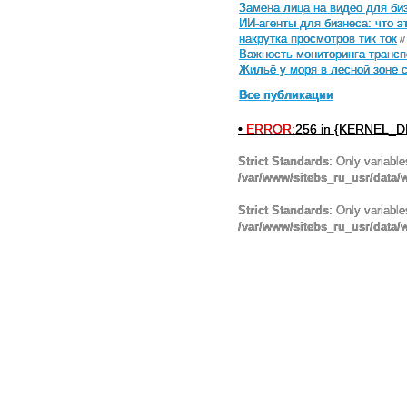
Замена лица на видео для биз
ИИ-агенты для бизнеса: что э
накрутка просмотров тик ток
//
Важность мониторинга трансп
Жильё у моря в лесной зоне 
Все публикации
•
ERROR:
256 in {KERNEL_DI
Strict Standards
: Only variabl
/var/www/sitebs_ru_usr/data
Strict Standards
: Only variabl
/var/www/sitebs_ru_usr/data/