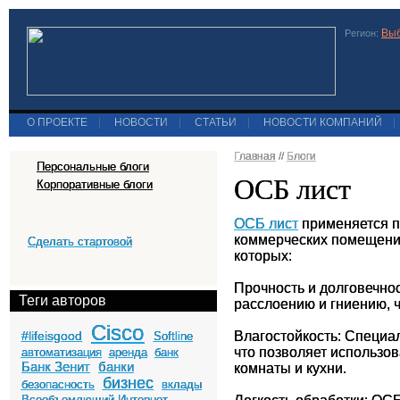
Выб
Регион:
О ПРОЕКТЕ
|
НОВОСТИ
|
СТАТЬИ
|
НОВОСТИ КОМПАНИЙ
|
Главная
//
Блоги
Персональные блоги
ОСБ лист
Корпоративные блоги
ОСБ лист
применяется пр
коммерческих помещения
Сделать стартовой
которых:
Прочность и долговечно
Теги авторов
расслоению и гниению, 
Cisco
#lifeisgood
Влагостойкость: Специа
Softline
что позволяет использо
автоматизация
аренда
банк
Банк Зенит
банки
комнаты и кухни.
бизнес
безопасность
вклады
Всеобъемлющий Интернет