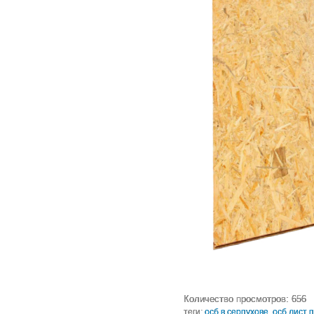
Количество просмотров: 656
теги:
осб в серпухове
,
осб лист 