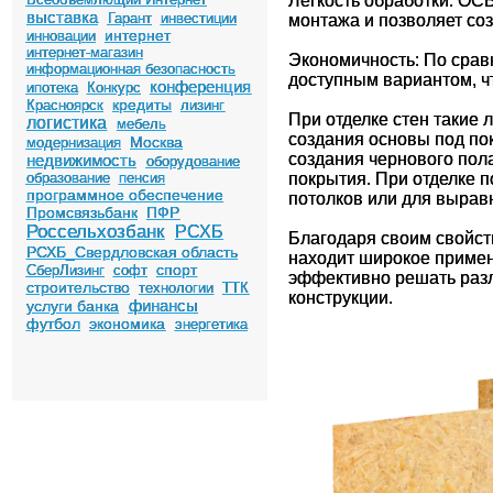
Легкость обработки: ОСБ
выставка
Гарант
инвестиции
монтажа и позволяет со
интернет
инновации
интернет-магазин
Экономичность: По срав
информационная безопасность
доступным вариантом, ч
конференция
ипотека
Конкурс
кредиты
Красноярск
лизинг
При отделке стен такие 
логистика
мебель
создания основы под пок
Москва
модернизация
создания чернового пол
недвижимость
оборудование
образование
пенсия
покрытия. При отделке 
программное обеспечение
потолков или для вырав
Промсвязьбанк
ПФР
Россельхозбанк
РСХБ
Благодаря своим свойст
РСХБ_Свердловская область
находит широкое примене
спорт
СберЛизинг
софт
эффективно решать разл
строительство
технологии
ТТК
конструкции.
финансы
услуги банка
футбол
экономика
энергетика