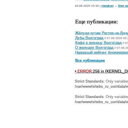
metakon
блог а
16.06.2025 23:10 |
→
Еще публикации:
Жёлуди купим Ростов-на-Дон
Дубы Волгоград
// 07.08.2026 00:
Кофе в розницу Волгоград
// 0
О желудях Волгоград
// 07.08.2
Народный рейтинг букмекеров 
Все публикации
•
ERROR:
256 in {KERNEL_DI
Strict Standards
: Only variabl
/var/www/sitebs_ru_usr/data
Strict Standards
: Only variabl
/var/www/sitebs_ru_usr/data/