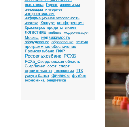
выставка
Гарант
инвестиции
интернет
инновации
интернет-магазин
информационная безопасность
конференция
ипотека
Конкурс
кредиты
Красноярск
лизинг
логистика
мебель
модернизация
недвижимость
Москва
оборудование
образование
пенсия
программное обеспечение
Промсвязьбанк
ПФР
Россельхозбанк
РСХБ
РСХБ_Свердловская область
спорт
СберЛизинг
софт
строительство
технологии
ТТК
финансы
услуги банка
футбол
экономика
энергетика