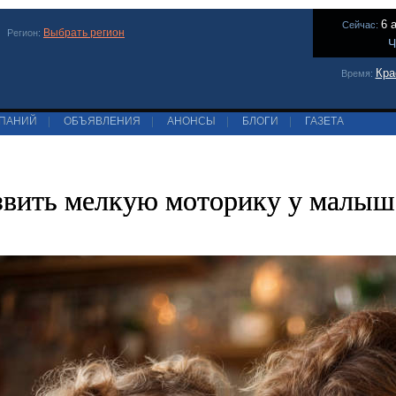
6 
Сейчас:
Выбрать регион
Регион:
Ч
Кра
Время:
МПАНИЙ
|
ОБЪЯВЛЕНИЯ
|
АНОНСЫ
|
БЛОГИ
|
ГАЗЕТА
звить мелкую моторику у малыш