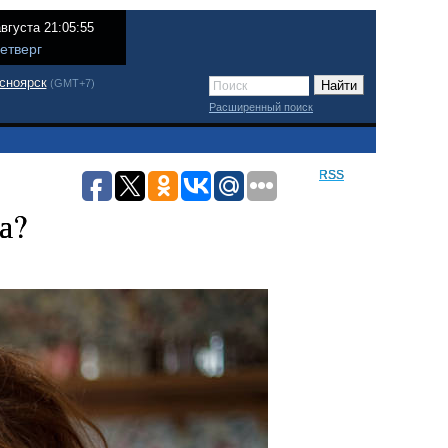
августа 21:05:55
етверг
сноярск
(GMT+7)
Расширенный поиск
RSS
а?