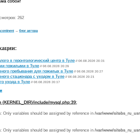
ама собой!
смотров: 262
continent
блог автора
→
кации:
ого в геронтологический центр в Туле
// 06.08.2026 20:31
ими пожилыми в Туле
// 06.08.2026 20:29
ного пребывания для пожилых в Туле
// 06.08.2026 20:27
ного стационара с уходом в Туле
// 06.08.2026 20:21
го ухода в Туле
// 06.08.2026 20:17
и
n {KERNEL_DIR}/include/mysql.php:39;
s
: Only variables should be assigned by reference in
/var/www/sitebs_ru_us
s
: Only variables should be assigned by reference in
/var/www/sitebs_ru_usr