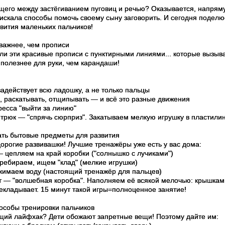
бщего между застёгиванием пуговиц и речью? Оказывается, напрям
а искала способы помочь своему сыну заговорить. И сегодня поде
вития маленьких пальчиков!
важнее, чем прописи
ли эти красивые прописи с пунктирными линиями... которые вызывал
 полезнее для руки, чем карандаши!
адействует всю ладошку, а не только пальцы
 раскатывать, отщипывать — и всё это разные движения
ресса "выйти за линию"
рюк — "спрячь сюрприз". Закатываем мелкую игрушку в пластилин, 
ать бытовые предметы для развития
дорогие развивашки! Лучшие тренажёры уже есть у вас дома:
цепляем на край коробки ("солнышко с лучиками")
ебираем, ищем "клад" (мелкие игрушки)
имаем воду (настоящий тренажёр для пальцев)
 — "волшебная коробка". Наполняем её всякой мелочью: крышками
рекладывает. 15 минут такой игры=полноценное занятие!
собы тренировки пальчиков
щий лайфхак? Дети обожают запретные вещи! Поэтому дайте им: