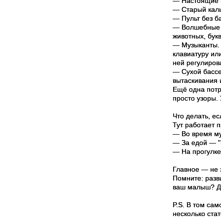
— Настоящие к
— Старый каль
— Пульт без б
— Волшебные п
животных, бук
— Музыканты. 
клавиатуру ил
ней регулиров
— Сухой бассе
вытаскивания 
Ещё одна потр
просто узоры.
Что делать, е
Тут работает 
— Во время мул
— За едой — "
— На прогулке
Главное — не 
Помните: разви
ваш малыш? Д
P.S. В том са
несколько стат