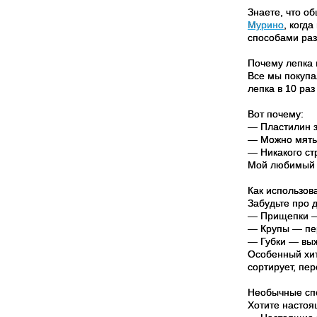
Знаете, что о
Мурино
, когд
способами раз
Почему лепка 
Все мы покупа
лепка в 10 раз
Вот почему:
— Пластилин з
— Можно мять,
— Никакого ст
Мой любимый т
Как использов
Забудьте про 
— Прищепки — 
— Крупы — пер
— Губки — выж
Особенный хит
сортирует, пе
Необычные спо
Хотите настоя