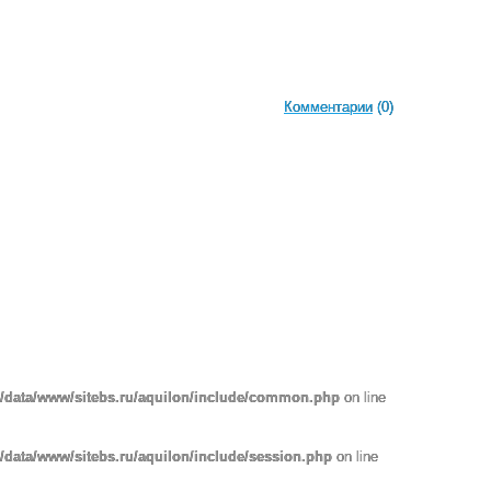
Комментарии
(0)
r/data/www/sitebs.ru/aquilon/include/common.php
on line
/data/www/sitebs.ru/aquilon/include/session.php
on line