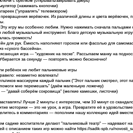
лючи с брелком (открывать/закрывать дверь)
кулятор (нажимать кнопочки)
атареек ("управлять" телевизором)
ревращения верёвочек. Из различной длины и цвета верёвочек, пр
вы.
Эту игру мы особенно любим. Нужно нажимать сначала пальцами о
и любой музыкальный инструмент. Благо детскую музыкальную игру
алась громкость!
йн для рук. Ёмкость наполняют горохом или фасолью для самомас
из «сухого бассейна».
ясающая игра — "художник на песке". Рассыпаем манку на поднос
 Убирается за секунду — повторять можно бесконечно!
сли ребёнок не любит пальчиковые игры
правило: незаметно вовлекать!
ьтиков массируем каждый пальчик ("Этот пальчик смотрел, этот пал
помоги мне перемешать" (даём маленькую ложечку)
 — "давай соберём сокровища" (мелкие камешки, листочки)
заставлять! Лучше 2 минуты с интересом, чем 10 минут со скандал
тие моторики — это не урок, а игра. Превратите её в удовольствие
елитесь в комментариях — пополним нашу коллекцию идей вместе
мом садике воспитатели делают "пальчиковый театр" — надевают на
ей с описанием таких игр можно найти https://sadik-spb.ru/novosti