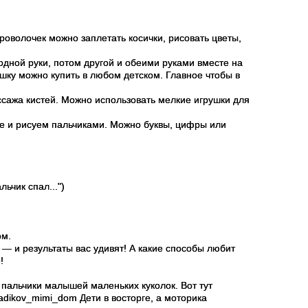
оволочек можно заплетать косички, рисовать цветы,
дной руки, потом другой и обеими руками вместе на
шку можно купить в любом детском. Главное чтобы в
сажа кистей. Можно использовать мелкие игрушки для
е и рисуем пальчиками. Можно буквы, цифры или
ьчик спал...")
ом.
 — и результаты вас удивят! А какие способы любит
!
 пальчики малышей маленьких куколок. Вот тут
_sadikov_mimi_dom Дети в восторге, а моторика