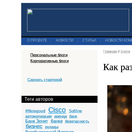
О ПРОЕКТЕ
|
НОВОСТИ
|
СТАТЬИ
|
НОВОСТИ КО
Главная
//
Блоги
Персональные блоги
Корпоративные блоги
Как ра
Сделать стартовой
Теги авторов
Cisco
#lifeisgood
Softline
автоматизация
аренда
банк
Банк Зенит
банки
безопасность
бизнес
вклады
Всеобъемлющий Интернет