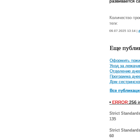
развивается с
Количество про
теги:
a
09.07.2025 13:14 |
Еще публи
Оформить пожил
Уход за лежач
Отделение днев
Программа днев
Дом сестринско
Все публикаци
•
ERROR:
256 i
Strict Standard
135
Strict Standard
60