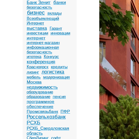
Банк Зенит
банки
безопасность
бизнес
вклады
Всеобъемлющий
Интернет
выставка
Гарант
инвестиции
инновации
интернет
интернет-магазин
информационная
безопасность
ипотека
Конкурс
конференция
кредиты
Красноярск
логистика
лизинг
мебель
модернизация
Москва
недвижимость
оборудование
образование
пенсия
программное
обеспечение
Промсвязьбанк
ПФР
Россельхозбанк
РСХБ
РСХБ_Свердловская
область
СберЛизинг
софт