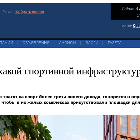
8 
Сейчас:
Выбрать регион
Регион:
С
Кра
Время:
МПАНИЙ
|
ОБЪЯВЛЕНИЯ
|
АНОНСЫ
|
БЛОГИ
|
ГАЗЕТА
какой спортивной инфраструктур
о тратят на спорт более трети своего дохода, говорится в о
 чтобы в их жилых комплексах присутствовали площадки для 