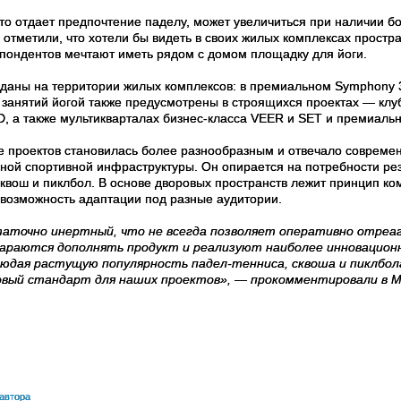
 кто отдает предпочтение паделу, может увеличиться при наличии б
отметили, что хотели бы видеть в своих жилых комплексах простр
пондентов мечтают иметь рядом с домом площадку для йоги.
даны на территории жилых комплексов: в премиальном Symphony 34
я занятий йогой также предусмотрены в строящихся проектах — к
, а также мультикварталах бизнес-класса VEER и SET и премиаль
ие проектов становилась более разнообразным и отвечало соврем
чной спортивной инфраструктуры. Он опирается на потребности ре
 сквош и пиклбол. В основе дворовых пространств лежит принцип к
 возможность адаптации под разные аудитории.
таточно инертный, что не всегда позволяет оперативно отреаг
араются дополнять продукт и реализуют наиболее инновационн
людая растущую популярность падел-тенниса, сквоша и пиклбол
овый стандарт для наших проектов», — прокомментировали в M
 автора