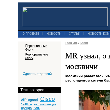
О ПРОЕКТЕ
|
НОВОСТИ
|
СТАТЬИ
|
НОВОСТИ КО
Главная
//
Блоги
Персональные
блоги
MR узнал, о 
Корпоративные
блоги
москвичи
Сделать стартовой
Москвичи рассказали, чт
респондентов хотели бы,
Теги авторов
Cisco
#lifeisgood
Softline
автоматизация
аренда
банк