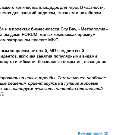
ольшего количества площадок для игры. В частности,
анство для занятий паделом, сквошем и пиклболом.
 и в проектах бизнес-класса City Bay, «Метрополия»
лубном доме FORUM, жилых комплексах премиум-
ном загородном проекте МЫС.
енным запросам жителей, MR внедрил свой
зидентов, включая занятия популярными видами
омфорта и гибкости: безопасные покрытия, освещение,
ировать на новые тренды. Тем не менее наиболее
ые решения, ориентируясь на лучшие мировые
а, мы планируем включить площадки для занятий
R.
Комментарии
(0)