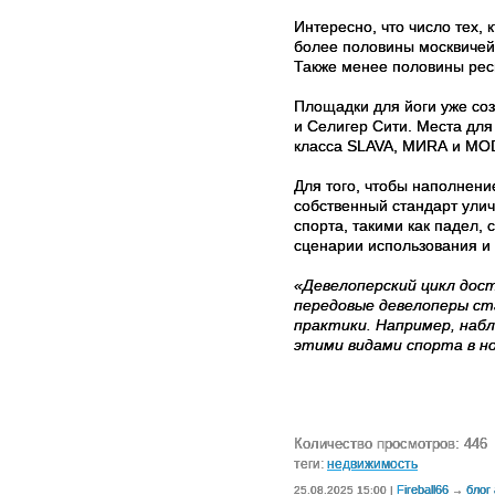
Интересно, что число тех,
более половины москвичей 
Также менее половины рес
Площадки для йоги уже соз
и Селигер Сити. Места дл
класса SLAVA, МИRА и MOD
Для того, чтобы наполнен
собственный стандарт ули
спорта, такими как падел,
сценарии использования и
«Девелоперский цикл дос
передовые девелоперы ст
практики. Например, наб
этими видами спорта в н
Количество просмотров: 446
теги:
недвижимость
Fireball66
блог
25.08.2025 15:00 |
→