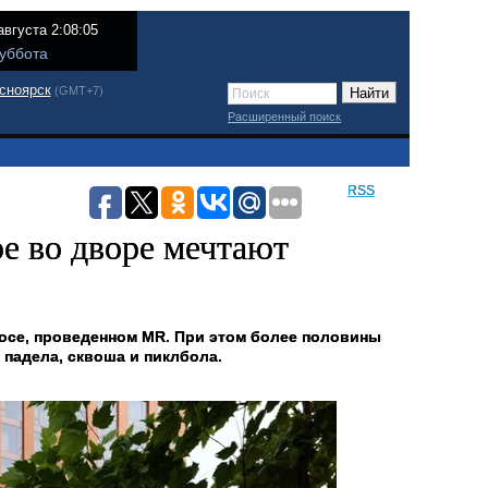
августа 2:08:05
уббота
сноярск
(GMT+7)
Расширенный поиск
RSS
е во дворе мечтают
просе, проведенном MR. При этом более половины
падела, сквоша и пиклбола.