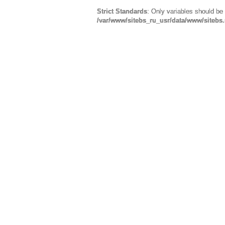
Strict Standards
: Only variables should be
/var/www/sitebs_ru_usr/data/www/sitebs.