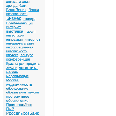
автоматизация
аренда
банк
Банк Зенит
банки
безопасность
бизнес
вклады
Всеобъемлющий
Интернет
выставка
Гарант
инвестиции
интернет
инновации
интернет-магазин
информационная
безопасность
ипотека
Конкурс
конференция
кредиты
Красноярск
логистика
лизинг
мебель
модернизация
Москва
недвижимость
оборудование
образование
пенсия
программное
обеспечение
Промсвязьбанк
ПФР
Россельхозбанк