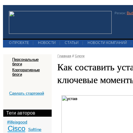
Выб
Регион:
О ПРОЕКТЕ
|
НОВОСТИ
|
СТАТЬИ
|
НОВОСТИ КОМПАНИЙ
|
Главная
//
Блоги
Персональные
Как составить уст
блоги
Корпоративные
блоги
ключевые моменты
Сделать стартовой
Теги авторов
#lifeisgood
Cisco
Softline