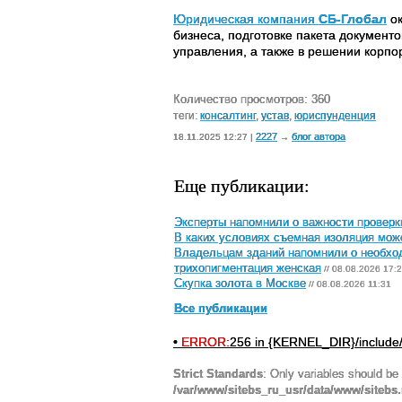
Юридическая компания
СБ-Глобал
ок
бизнеса, подготовке пакета документо
управления, а также в решении корпо
Количество просмотров: 360
теги:
консалтинг
,
устав
,
юриспунденция
2227
блог автора
18.11.2025 12:27 |
→
Еще публикации:
Эксперты напомнили о важности проверк
В каких условиях съемная изоляция мож
Владельцам зданий напомнили о необход
трихопигментация женская
// 08.08.2026 17:
Скупка золота в Москве
// 08.08.2026 11:31
Все публикации
•
ERROR:
256 in {KERNEL_DIR}/include
Strict Standards
: Only variables should be
/var/www/sitebs_ru_usr/data/www/sitebs