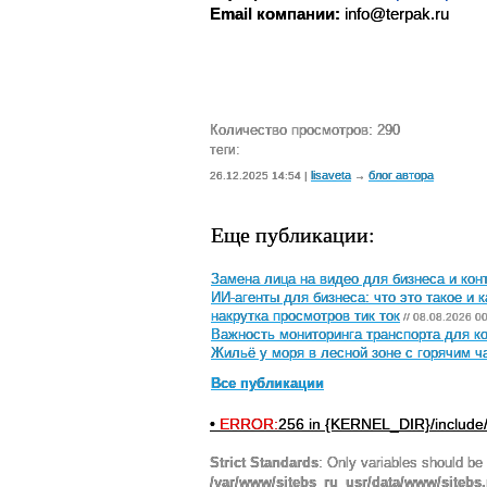
Email компании:
 info@terpak.ru
Количество просмотров: 290
теги:
lisaveta
блог автора
26.12.2025 14:54 |
→
Еще публикации:
Замена лица на видео для бизнеса и кон
ИИ-агенты для бизнеса: что это такое и 
накрутка просмотров тик ток
// 08.08.2026 0
Важность мониторинга транспорта для к
Жильё у моря в лесной зоне с горячим 
Все публикации
•
ERROR:
256 in {KERNEL_DIR}/include
Strict Standards
: Only variables should be
/var/www/sitebs_ru_usr/data/www/sitebs