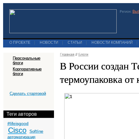
Выб
Регион:
О ПРОЕКТЕ
|
НОВОСТИ
|
СТАТЬИ
|
НОВОСТИ КОМПАНИЙ
|
Главная
//
Блоги
Персональные
В России создан 
блоги
Корпоративные
блоги
термоупаковка от
Сделать стартовой
Теги авторов
#lifeisgood
Cisco
Softline
автоматизация