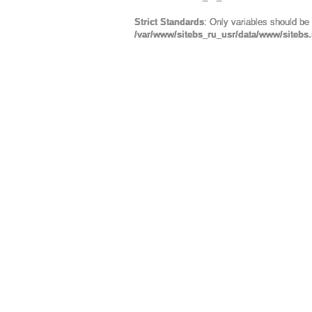
Strict Standards
: Only variables should be
/var/www/sitebs_ru_usr/data/www/sitebs.