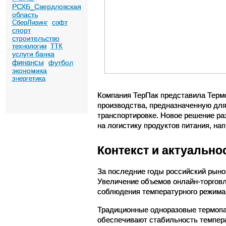
РСХБ_Свердловская
область
СберЛизинг
софт
спорт
строительство
технологии
ТТК
услуги банка
финансы
футбол
экономика
энергетика
Компания ТерПак представила Термо
производства, предназначенную для
транспортировке. Новое решение ра
на логистику продуктов питания, на
Контекст и актуально
За последние годы российский рынок
Увеличение объемов онлайн-торговл
соблюдения температурного режима,
Традиционные одноразовые термопак
обеспечивают стабильность температ