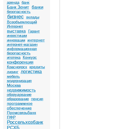
аренда
банк
Банк Зенит
банки
безопасность
бизнес
вклады
Всеобъемлющий
Интернет
выставка
Гарант
инвестиции
интернет
инновации
интернет-магазин
информационная
безопасность
ипотека
Конкурс
конференция
кредиты
Красноярск
логистика
лизинг
мебель
модернизация
Москва
недвижимость
оборудование
образование
пенсия
программное
обеспечение
Промсвязьбанк
ПФР
Россельхозбанк
РСХБ