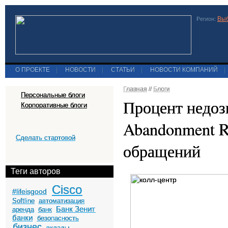
Выб
Регион:
О ПРОЕКТЕ
|
НОВОСТИ
|
СТАТЬИ
|
НОВОСТИ КОМПАНИЙ
|
Главная
//
Блоги
Персональные блоги
Процент недозв
Корпоративные блоги
Abandonment R
Сделать стартовой
обращений
Теги авторов
Cisco
#lifeisgood
Softline
автоматизация
Банк Зенит
аренда
банк
банки
безопасность
бизнес
вклады