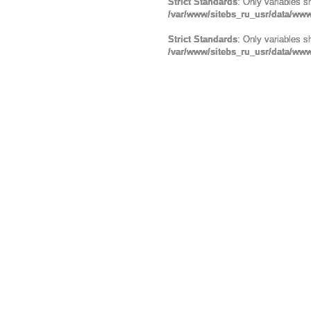
Strict Standards
: Only variables s
/var/www/sitebs_ru_usr/data/ww
Strict Standards
: Only variables s
/var/www/sitebs_ru_usr/data/www