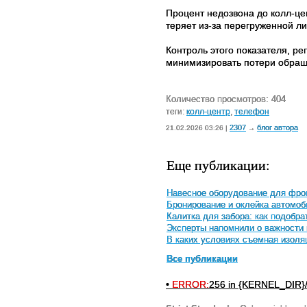
Процент недозвона до колл-цен
теряет из-за перегруженной л
Контроль этого показателя, р
минимизировать потери обращ
Количество просмотров: 404
теги:
колл-центр
,
телефон
2307
блог автора
21.02.2026 03:26 |
→
Еще публикации:
Навесное оборудование для фрон
Бронирование и оклейка автомоб
Калитка для забора: как подобр
Эксперты напомнили о важности 
В каких условиях съемная изол
Все публикации
•
ERROR:
256 in {KERNEL_DIR}/