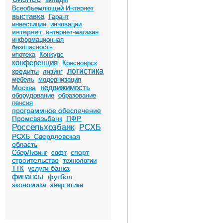
Всеобъемлющий Интернет
выставка
Гарант
инвестиции
инновации
интернет
интернет-магазин
информационная
безопасность
ипотека
Конкурс
конференция
Красноярск
логистика
кредиты
лизинг
мебель
модернизация
недвижимость
Москва
оборудование
образование
пенсия
программное обеспечение
Промсвязьбанк
ПФР
Россельхозбанк
РСХБ
РСХБ_Свердловская
область
спорт
СберЛизинг
софт
строительство
технологии
услуги банка
ТТК
финансы
футбол
экономика
энергетика