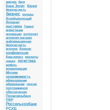
аренда
банк
Банк Зенит
банки
безопасность
бизнес
вклады
Всеобъемлющий
Интернет
выставка
Гарант
инвестиции
интернет
инновации
интернет-магазин
информационная
безопасность
ипотека
Конкурс
конференция
кредиты
Красноярск
логистика
лизинг
мебель
модернизация
Москва
недвижимость
оборудование
образование
пенсия
программное
обеспечение
Промсвязьбанк
ПФР
Россельхозбанк
РСХБ