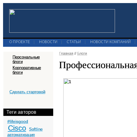
О ПРОЕКТЕ
|
НОВОСТИ
|
СТАТЬИ
|
НОВОСТИ КОМПАНИЙ
|
Главная
//
Блоги
Персональные
Профессиональная
блоги
Корпоративные
блоги
Сделать стартовой
Теги авторов
#lifeisgood
Cisco
Softline
автоматизация