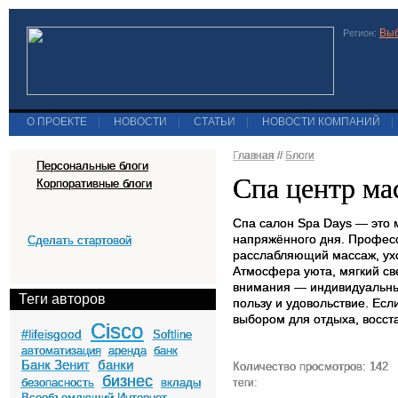
Выб
Регион:
О ПРОЕКТЕ
|
НОВОСТИ
|
СТАТЬИ
|
НОВОСТИ КОМПАНИЙ
|
Главная
//
Блоги
Персональные блоги
Спа центр ма
Корпоративные блоги
Спа салон Spa Days — это 
напряжённого дня. Профес
Сделать стартовой
расслабляющий массаж, ух
Атмосфера уюта, мягкий св
внимания — индивидуальны
Теги авторов
пользу и удовольствие. Ес
выбором для отдыха, восст
Cisco
#lifeisgood
Softline
автоматизация
аренда
банк
Банк Зенит
банки
Количество просмотров: 142
бизнес
безопасность
вклады
теги:
Всеобъемлющий Интернет