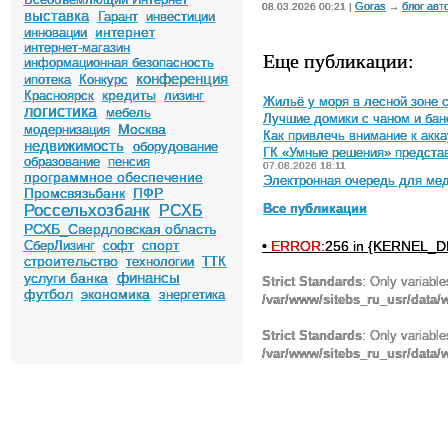
Goras
блог авт
08.03.2026 00:21 |
→
выставка
Гарант
инвестиции
интернет
инновации
интернет-магазин
Еще публикации:
информационная безопасность
конференция
ипотека
Конкурс
кредиты
Красноярск
лизинг
Жильё у моря в лесной зоне 
логистика
мебель
Лучшие домики с чаном и бан
Москва
модернизация
Как привлечь внимание к акка
недвижимость
оборудование
ГК «Умные решения» предста
образование
пенсия
07.08.2026 18:11
программное обеспечение
Электронная очередь для мед
Промсвязьбанк
ПФР
Россельхозбанк
РСХБ
Все публикации
РСХБ_Свердловская область
спорт
•
ERROR:
256 in {KERNEL_DI
СберЛизинг
софт
строительство
технологии
ТТК
финансы
услуги банка
Strict Standards
: Only variabl
футбол
экономика
энергетика
/var/www/sitebs_ru_usr/data
Strict Standards
: Only variabl
/var/www/sitebs_ru_usr/data/