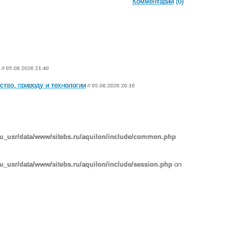
Комментарии
(0)
2
// 05.08.2026 21:40
ство, природу и технологии
// 05.08.2026 20:16
ru_usr/data/www/sitebs.ru/aquilon/include/common.php
u_usr/data/www/sitebs.ru/aquilon/include/session.php
on