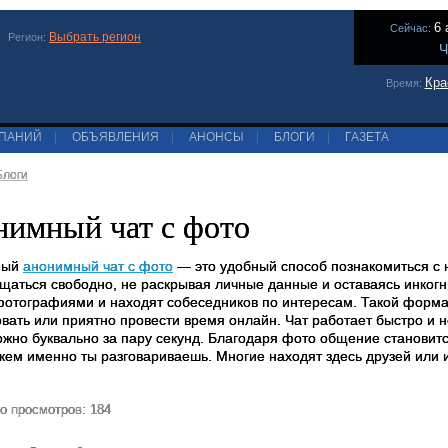
6 
Сейчас:
Выбрать регион
Регион:
Ч
Кра
Время:
МПАНИЙ
|
ОБЪЯВЛЕНИЯ
|
АНОНСЫ
|
БЛОГИ
|
ГАЗЕТА
Блоги
имный чат с фото
ный
анонимный чат с фото
— это удобный способ познакомиться с 
щаться свободно, не раскрывая личные данные и оставаясь инког
фотографиями и находят собеседников по интересам. Такой формат
вать или приятно провести время онлайн. Чат работает быстро и н
ожно буквально за пару секунд. Благодаря фото общение становит
с кем именно ты разговариваешь. Многие находят здесь друзей или
о просмотров: 184