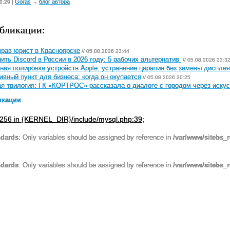
Goras
блог автора
0:29 |
→
бликации:
рав юрист в Красноярске
// 05.08.2026 23:44
ить Discord в России в 2026 году: 5 рабочих альтернатив
// 05.08.2026 23:3
ная полировка устройств Apple: устранение царапин без замены дисплея
ивный пункт для бизнеса: когда он окупается
// 05.08.2026 20:25
я трилогия: ГК «КОРТРОС» рассказала о диалоге с городом через искус
икации
256 in {KERNEL_DIR}/include/mysql.php:39;
ndards
: Only variables should be assigned by reference in
/var/www/sitebs_
ndards
: Only variables should be assigned by reference in
/var/www/sitebs_r