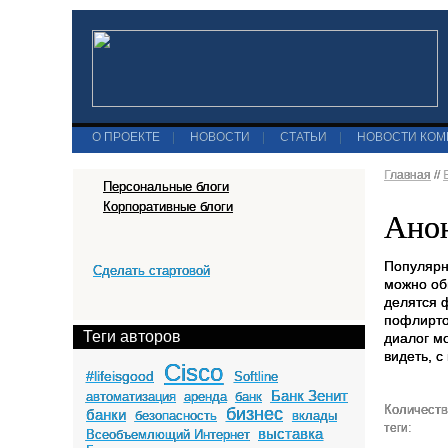
О ПРОЕКТЕ
|
НОВОСТИ
|
СТАТЬИ
|
НОВОСТИ КО
Главная
//
Персональные блоги
Корпоративные блоги
Анон
Популяр
Сделать стартовой
можно об
делятся 
пофлирто
Теги авторов
диалог м
видеть, 
Cisco
#lifeisgood
Softline
Банк Зенит
автоматизация
аренда
банк
Количеств
бизнес
банки
безопасность
вклады
теги:
выставка
Всеобъемлющий Интернет