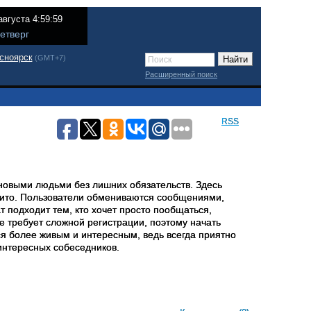
августа 4:59:59
етверг
сноярск
(GMT+7)
Расширенный поиск
RSS
новыми людьми без лишних обязательств. Здесь
нито. Пользователи обмениваются сообщениями,
 подходит тем, кто хочет просто пообщаться,
е требует сложной регистрации, поэтому начать
ся более живым и интересным, ведь всегда приятно
 интересных собеседников.