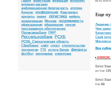
интернет
Гарант
инвестиции
инновации
08.03.2026 0
интернет-магазин
информационная безопасность
ипотека
конференция
Конкурс
Красноярск
Еще пу
логистика
кредиты
лизинг
мебель
недвижимость
Москва
модернизация
оборудование
образование
пенсия
Лишение п
программное обеспечение
Чем замен
Промсвязьбанк
ПФР
Качествен
Россельхозбанк
РСХБ
Свой топл
РСХБ_Свердловская область
Московска
спорт
строительство
СберЛизинг
софт
Все публ
финансы
услуги банка
технологии
ТТК
футбол
экономика
энергетика
•
ERROR:
Strict Sta
on line
135
Strict Sta
line
60