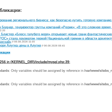
бликации:
ование регионального бизнеса: как безопасно купить готовую компанию
 Боднар, гендиректор группы компаний «Рюрик»: «В это сложное время 
2:20
 Блистер «Блеск голубого моря» открывает новые грани фантастически
ОС» стала лауреатом первой Национальной премии в области архитекту
ческий»
// 06.08.2026 11:05
оря Алупка цены в Алупке
// 06.08.2026 08:41
икации
256 in {KERNEL_DIR}/include/mysql.php:39;
ndards
: Only variables should be assigned by reference in
/var/www/sitebs_
ndards
: Only variables should be assigned by reference in
/var/www/sitebs_r