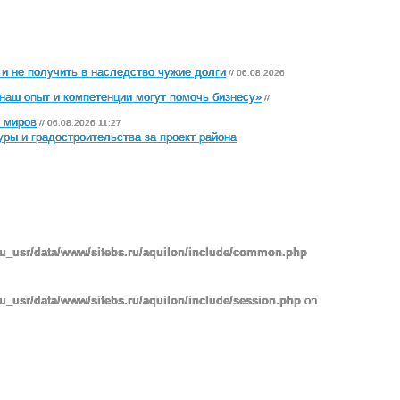
 и не получить в наследство чужие долги
// 06.08.2026
наш опыт и компетенции могут помочь бизнесу»
//
х миров
// 06.08.2026 11:27
ры и градостроительства за проект района
ru_usr/data/www/sitebs.ru/aquilon/include/common.php
u_usr/data/www/sitebs.ru/aquilon/include/session.php
on