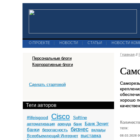
О ПРОЕКТЕ
|
НОВОСТИ
|
СТАТЬИ
|
НОВОСТИ КО
Главная
//
Персональные блоги
Корпоративные блоги
Само
Саморезы
Сделать стартовой
креплени
обеспечи
хорошо п
Теги авторов
качествен
Cisco
#lifeisgood
Softline
Количеств
Банк Зенит
автоматизация
аренда
банк
теги:
бизнес
банки
безопасность
вклады
выставка
Всеобъемлющий Интернет
08.03.2026 0