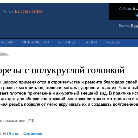
6 
Сейчас:
Выбрать регион
Регион:
Ч
Кра
Время:
МПАНИЙ
|
ОБЪЯВЛЕНИЯ
|
АНОНСЫ
|
БЛОГИ
|
ГАЗЕТА
Блоги
резы с полукруглой головкой
 широко применяются в строительстве и ремонте благодаря своей 
я разных материалов, включая металл, дерево и пластик. Часто в
вает плотное прилегание и аккуратный внешний вид. В практике и
одходят для сборки конструкций, монтажа листовых материалов и
ная резьба позволяют легко вкручивать их и создавать долговечно
о просмотров: 210
Goras
блог автора
0:36 |
→