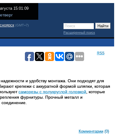
августа 15:01:09
етверг
сноярск
(GMT+7)
Расширенный поиск
RSS
надежности и удобству монтажа. Они подходят для
ыбирают крепежи с аккуратной формой шляпки, которая
спользуют
саморезы с полукруглой головкой
, которые
 крепления фурнитуры. Прочный металл и
е соединение.
Комментарии
(0)