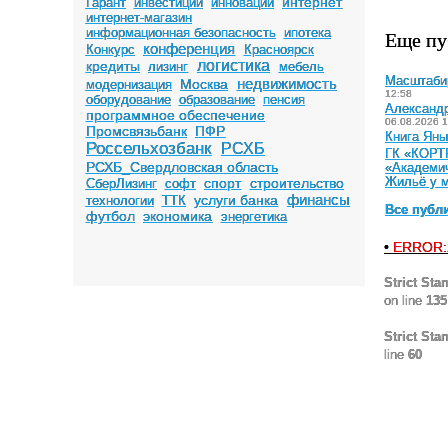
интернет
Гарант
инвестиции
инновации
интернет-магазин
информационная безопасность
ипотека
Еще пу
конференция
Конкурс
Красноярск
логистика
кредиты
лизинг
мебель
Масштабир
недвижимость
Москва
модернизация
12:58
оборудование
образование
пенсия
Александр
программное обеспечение
06.08.2026 1
Промсвязьбанк
ПФР
Книга Яны
Россельхозбанк
РСХБ
ГК «КОРТР
РСХБ_Свердловская область
«Академи
спорт
строительство
Жильё у м
СберЛизинг
софт
финансы
услуги банка
технологии
ТТК
Все публ
футбол
экономика
энергетика
•
ERROR:
Strict Sta
on line
135
Strict Sta
line
60