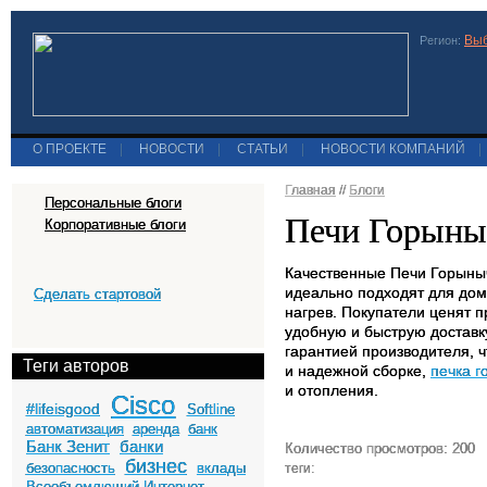
Выб
Регион:
О ПРОЕКТЕ
|
НОВОСТИ
|
СТАТЬИ
|
НОВОСТИ КОМПАНИЙ
|
Главная
//
Блоги
Персональные блоги
Печи Горыныч
Корпоративные блоги
Качественные Печи Горыныч
идеально подходят для дом
Сделать стартовой
нагрев. Покупатели ценят 
удобную и быструю доставку
гарантией производителя, 
Теги авторов
и надежной сборке,
печка 
и отопления.
Cisco
#lifeisgood
Softline
автоматизация
аренда
банк
Банк Зенит
банки
Количество просмотров: 200
бизнес
безопасность
вклады
теги:
Всеобъемлющий Интернет