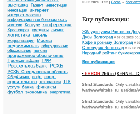
Goras
блог авт
08.03.2026 01:52 |
→
выставка
Гарант
инвестиции
интернет
инновации
интернет-магазин
Еще публикации:
информационная безопасность
конференция
ипотека
Конкурс
кредиты
Красноярск
лизинг
Жёлуди купим Ростов-на-Дон
логистика
мебель
Дубы Волгоград
// 07.08.2026 00:
Москва
модернизация
Кофе в розницу Волгоград
// 0
недвижимость
оборудование
О желудях Волгоград
// 07.08.2
образование
пенсия
Народный рейтинг букмекеров 
программное обеспечение
Промсвязьбанк
ПФР
Все публикации
Россельхозбанк
РСХБ
РСХБ_Свердловская область
•
ERROR:
256 in {KERNEL_DI
спорт
СберЛизинг
софт
строительство
технологии
ТТК
Strict Standards
: Only variabl
финансы
услуги банка
/var/www/sitebs_ru_usr/data
футбол
экономика
энергетика
Strict Standards
: Only variabl
/var/www/sitebs_ru_usr/data/