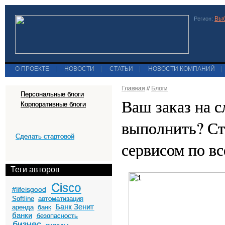
Выб
Регион:
О ПРОЕКТЕ
|
НОВОСТИ
|
СТАТЬИ
|
НОВОСТИ КОМПАНИЙ
|
Главная
//
Блоги
Персональные блоги
Ваш заказ на 
Корпоративные блоги
выполнить? Ст
Сделать стартовой
сервисом по в
Теги авторов
Cisco
#lifeisgood
Softline
автоматизация
Банк Зенит
аренда
банк
банки
безопасность
бизнес