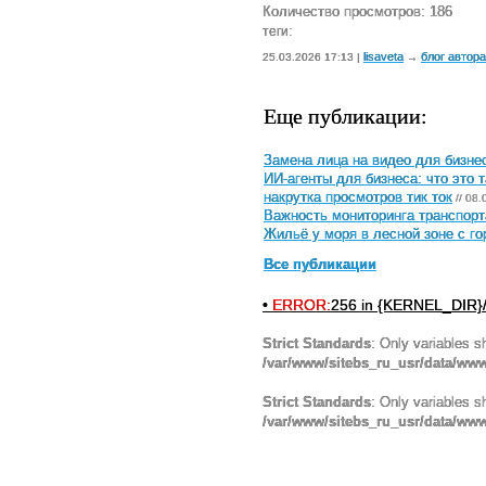
Количество просмотров: 186
теги:
lisaveta
блог автора
25.03.2026 17:13 |
→
Еще публикации:
Замена лица на видео для бизнес
ИИ-агенты для бизнеса: что это 
накрутка просмотров тик ток
// 08.
Важность мониторинга транспорт
Жильё у моря в лесной зоне с г
Все публикации
•
ERROR:
256 in {KERNEL_DIR}/
Strict Standards
: Only variables s
/var/www/sitebs_ru_usr/data/ww
Strict Standards
: Only variables s
/var/www/sitebs_ru_usr/data/www