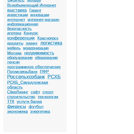
вклады
Всеобъемлющий Интернет
выставка
Гарант
инвестиции
инновации
интернет
интернет-магазин
информационная
безопасность
ипотека
Конкурс
конференция
Красноярск
логистика
кредиты
лизинг
мебель
модернизация
недвижимость
Москва
оборудование
образование
пенсия
программное обеспечение
Промсвязьбанк
ПФР
Россельхозбанк
РСХБ
РСХБ_Свердловская
область
спорт
СберЛизинг
софт
строительство
технологии
услуги банка
ТТК
финансы
футбол
экономика
энергетика