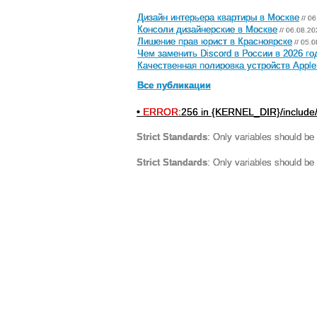
Дизайн интерьера квартиры в Москве
// 0
Консоли дизайнерские в Москве
// 06.08.20
Лишение прав юрист в Красноярске
// 05.
Чем заменить Discord в России в 2026 го
Качественная полировка устройств Apple
Все публикации
•
ERROR:
256 in {KERNEL_DIR}/include
Strict Standards
: Only variables should be
Strict Standards
: Only variables should be