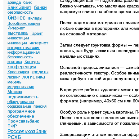
Следующий шаг — подготовка рабочего
аренда
банк
Важно учитывать, что масляные крас
Банк Зенит
банки
напрямую влияет на общее время вып
безопасность
бизнес
вклады
После подготовки материалов начинае
Всеобъемлющий
Интернет
любые ошибки в пропорциях или компо
выставка
Гарант
на основной материал.
инвестиции
интернет
инновации
Затем следует грунтовка формы — пер
интернет-магазин
понять, как будут ложиться последующ
информационная
начальных стадиях.
безопасность
ипотека
Конкурс
конференция
Основной процесс живописи — самый 
кредиты
Красноярск
реалистичности текстур. Особое вним
логистика
лизинг
кожа требует тонкой игры полутонов,
мебель
модернизация
В процессе работы художник может де
Москва
по согласованию с заказчиком — особ
недвижимость
формата (например, 40х50 см или 60х
оборудование
образование
пенсия
программное
Особую роль играет сушка картины. П
обеспечение
После того как холст полностью высо
Промсвязьбанк
глянцевый, в зависимости от пожелан
ПФР
Россельхозбанк
Завершающим этапом является оформле
РСХБ