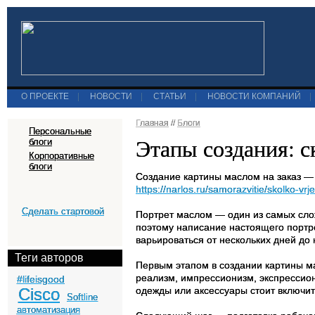
О ПРОЕКТЕ
|
НОВОСТИ
|
СТАТЬИ
|
НОВОСТИ КОМПАНИЙ
|
Главная
//
Блоги
Персональные
Этапы создания: 
блоги
Корпоративные
блоги
Создание картины маслом на заказ — 
https://narlos.ru/samorazvitie/skolko-vr
Сделать стартовой
Портрет маслом — один из самых слож
поэтому написание настоящего портре
варьироваться от нескольких дней до 
Теги авторов
Первым этапом в создании картины ма
реализм, импрессионизм, экспрессион
#lifeisgood
Cisco
одежды или аксессуары стоит включит
Softline
автоматизация