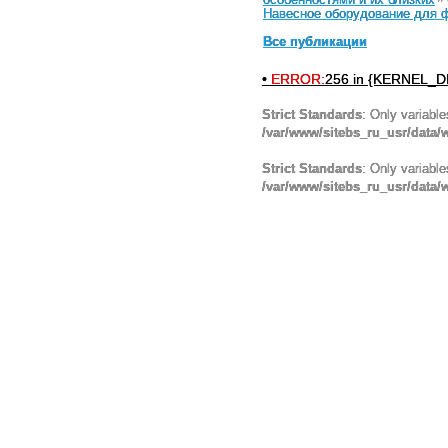
Навесное оборудование для ф
Все публикации
•
ERROR:
256 in {KERNEL_DI
Strict Standards
: Only variabl
/var/www/sitebs_ru_usr/data
Strict Standards
: Only variabl
/var/www/sitebs_ru_usr/data/