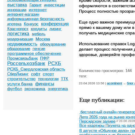
Кроме скорости, важным ас
выставка
Гарант
инвестиции
оформляются в соответств
интернет
инновации
Процесс полностью прозра
интернет-магазин
информационная безопасность
Еще одно важное преимуще
конференция
ипотека
Конкурс
прямо к вашему дому или в 
кредиты
Красноярск
лизинг
получать медицинские справ
логистика
мебель
Москва
модернизация
недвижимость
Использование справок Log
оборудование
образование
пенсия
делает процесс получения 
программное обеспечение
здоровье, доверяйте профе
Промсвязьбанк
ПФР
Россельхозбанк
РСХБ
РСХБ_Свердловская область
Количество просмотров: 144
спорт
СберЛизинг
софт
теги:
строительство
технологии
ТТК
финансы
услуги банка
acontinent
блог
23.04.2026 13:56 |
→
футбол
экономика
энергетика
Еще публикации:
бесплатный онлайн-генератор
Лето 2026 года на рынке конт
Персидском заливе
// 20.06.202
Все квартиры Пхукета на одн
В августе «Обычное дело» п
особенностями и их близких
//