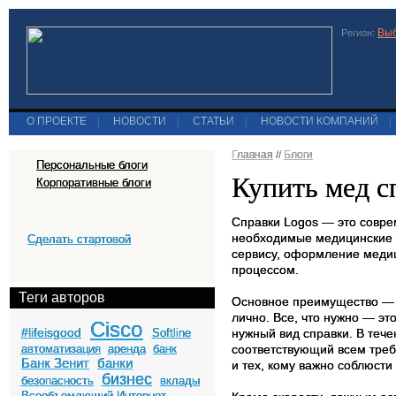
Выб
Регион:
О ПРОЕКТЕ
|
НОВОСТИ
|
СТАТЬИ
|
НОВОСТИ КОМПАНИЙ
|
Главная
//
Блоги
Персональные блоги
Купить мед с
Корпоративные блоги
Справки Logos — это соврем
необходимые медицинские 
Сделать стартовой
сервису, оформление медиц
процессом.
Теги авторов
Основное преимущество — 
лично. Все, что нужно — эт
Cisco
#lifeisgood
Softline
нужный вид справки. В тече
автоматизация
аренда
банк
соответствующий всем треб
Банк Зенит
банки
и тех, кому важно соблюсти
бизнес
безопасность
вклады
Всеобъемлющий Интернет