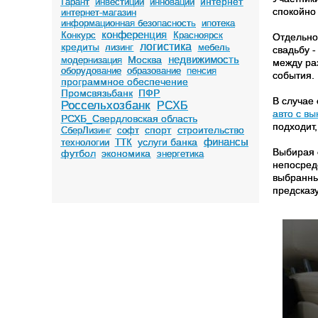
интернет
Гарант
инвестиции
инновации
спокойно
интернет-магазин
информационная безопасность
ипотека
конференция
Конкурс
Красноярск
Отдельно
логистика
кредиты
лизинг
мебель
свадьбу 
недвижимость
Москва
модернизация
между ра
оборудование
образование
пенсия
события.
программное обеспечение
Промсвязьбанк
ПФР
В случае
Россельхозбанк
РСХБ
авто с в
РСХБ_Свердловская область
подходит,
спорт
строительство
СберЛизинг
софт
финансы
услуги банка
технологии
ТТК
Выбирая 
футбол
экономика
энергетика
непосред
выбранны
предсказ