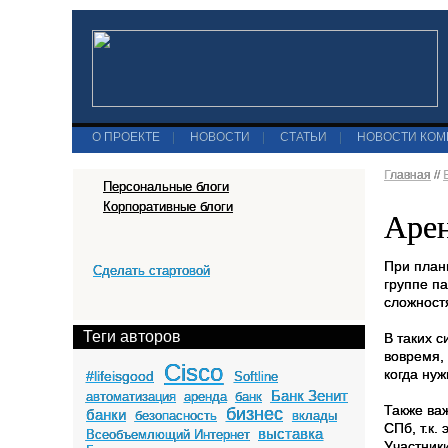
О ПРОЕКТЕ
|
НОВОСТИ
|
СТАТЬИ
|
НОВОСТИ КО
Главная
//
Персональные блоги
Корпоративные блоги
Арен
При план
Сделать стартовой
группе п
сложност
Теги авторов
В таких 
вовремя,
Cisco
когда нуж
#lifeisgood
Softline
Банк Зенит
автоматизация
аренда
банк
Также ва
бизнес
банки
безопасность
вклады
СПб, т.к
выставка
Всеобъемлющий Интернет
Участники