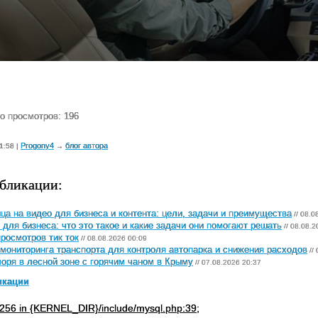
о просмотров: 196
Progony4
блог автора
1:58 |
→
бликации:
ца на видео для бизнеса и контента: цели, задачи и преимущества
// 08.0
 для бизнеса: что это такое и какие задачи они помогают решать
// 08.08.2
просмотров тик ток
// 08.08.2026 00:09
мониторинга транспорта для контроля автопарка и снижения расходов
//
оря в лесной зоне с горячим чаном в Крыму
// 07.08.2026 20:37
икации
256 in {KERNEL_DIR}/include/mysql.php:39;