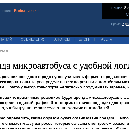
8 
Сейчас:
Выбрать регион
Регион:
С
Кра
Время:
МПАНИЙ
|
ОБЪЯВЛЕНИЯ
|
АНОНСЫ
|
БЛОГИ
|
ГАЗЕТА
Блоги
да микроавтобуса с удобной лог
ировании поездок в городе нужно учитывать формат передвижения.
ассажиров: попытка распределить всех по разным автомобилям мо
ям. Поэтому выбор транспорта желательно продумывать заранее, ис
ситуациях практичным решением будет аренда микроавтобусов в Сан
 сохраняя единый график. Этот формат отлично подходит для тран
но, чтобы группа не зависела от нескольких автомобилей.
жно определить, каким образом будет организована поездка. Наиб
. это снимает массу вопросов, которые связаны с контролем време
 поездки смогут сосредоточиться на своих делах, не думая об орг