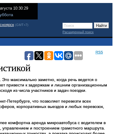
августа 10:30:29
уббота
сноярск
(GMT+7)
Расширенный поиск
RSS
истикой
 Это максимально заметно, когда речь ведется о
жет привести к задержкам и лишним организационным
ходя из числа участников и задач поездки.
кт-Петербурге, что позволяет перевезти всех
сферов, корпоративных выездов и любых перевозок,
олее комфортна аренда микроавтобуса с водителем в
ни, управлением и построением грамотного маршрута.
анизационных тонкостях, а поездка происходит более