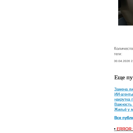
Количеств
теги:
30.04.2026 2
Еще пу
Замена ли
ИИ-агенты
накрутка 
Важность 
Жильё у м
Все публ
•
ERROR: