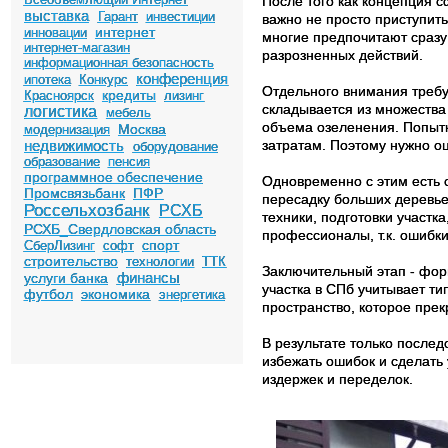
После того как концепция 
выставка
Гарант
инвестиции
важно не просто приступить
интернет
инновации
многие предпочитают сразу
интернет-магазин
разрозненных действий.
информационная безопасность
конференция
ипотека
Конкурс
Отдельного внимания требу
кредиты
Красноярск
лизинг
складывается из множества
логистика
мебель
объема озеленения. Попытк
Москва
модернизация
недвижимость
затратам. Поэтому нужно о
оборудование
образование
пенсия
программное обеспечение
Одновременно с этим есть 
Промсвязьбанк
ПФР
пересадку больших деревьев
Россельхозбанк
РСХБ
техники, подготовки участк
РСХБ_Свердловская область
профессионалы, т.к. ошибки
спорт
СберЛизинг
софт
строительство
технологии
ТТК
Заключительный этап - фор
финансы
услуги банка
участка в СПб учитывает ти
футбол
экономика
энергетика
пространство, которое прек
В результате только послед
избежать ошибок и сделать
издержек и переделок.