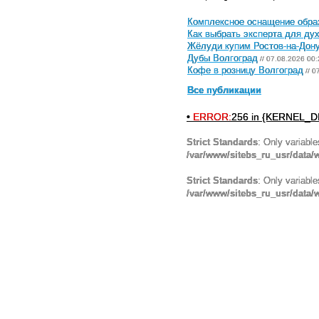
Комплексное оснащение обра
Как выбрать эксперта для ду
Жёлуди купим Ростов-на-Дон
Дубы Волгоград
// 07.08.2026 00:
Кофе в розницу Волгоград
// 0
Все публикации
•
ERROR:
256 in {KERNEL_DI
Strict Standards
: Only variabl
/var/www/sitebs_ru_usr/data
Strict Standards
: Only variabl
/var/www/sitebs_ru_usr/data/