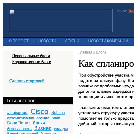
Выб
Регион:
О ПРОЕКТЕ
|
НОВОСТИ
|
СТАТЬИ
|
НОВОСТИ КОМПАНИЙ
|
Главная
//
Блоги
Персональные блоги
Как спланиро
Корпоративные блоги
При обустройстве участка 
подготовительную фазу. В 
Сделать стартовой
возникают проблемы: неуд
дополнительные издержки н
концепции и лишь потом пр
Теги авторов
Главным элементом станов
Cisco
#lifeisgood
Softline
установить структуру участ
автоматизация
аренда
банк
помогает не только предста
Банк Зенит
банки
действий, которые зачастую
бизнес
безопасность
вклады
Всеобъемлющий Интернет