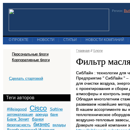
Выб
Регион:
О ПРОЕКТЕ
|
НОВОСТИ
|
СТАТЬИ
|
НОВОСТИ КОМПАНИЙ
|
Главная
//
Блоги
Персональные блоги
Фильтр масля
Корпоративные блоги
СибЛайн : технологии для ч
Предприятие " СибЛайн " –
Сделать стартовой
для очистки воздуха, энер
с проектирования и сборки
атмосферы и контроль энер
Теги авторов
Обладая многолетним стаж
развиваем новейшие метод
Cisco
#lifeisgood
Softline
В нашем ассортименте вы н
автоматизация
аренда
банк
теплотехническое оборудо
Банк Зенит
банки
воздушно-тепловые завес
бизнес
безопасность
вклады
Доверьте нашей компании з
Всеобъемлющий Интернет