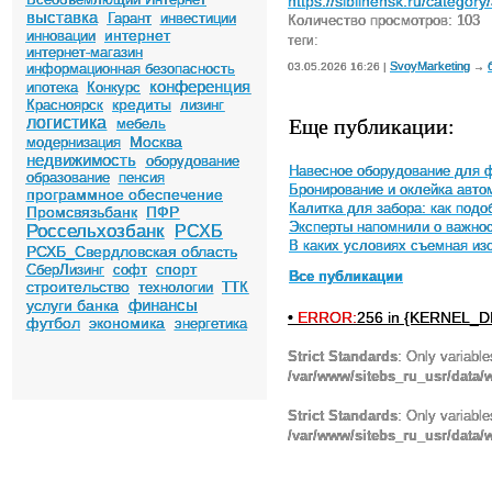
https://siblinensk.ru/catego
выставка
Гарант
инвестиции
Количество просмотров: 103
интернет
инновации
теги:
интернет-магазин
SvoyMarketing
информационная безопасность
03.05.2026 16:26 |
→
конференция
ипотека
Конкурс
кредиты
Красноярск
лизинг
Еще публикации:
логистика
мебель
Москва
модернизация
недвижимость
оборудование
Навесное оборудование для ф
образование
пенсия
Бронирование и оклейка авто
программное обеспечение
Калитка для забора: как под
Промсвязьбанк
ПФР
Эксперты напомнили о важнос
Россельхозбанк
РСХБ
В каких условиях съемная и
РСХБ_Свердловская область
спорт
СберЛизинг
софт
Все публикации
строительство
технологии
ТТК
финансы
услуги банка
•
ERROR:
256 in {KERNEL_DI
футбол
экономика
энергетика
Strict Standards
: Only variabl
/var/www/sitebs_ru_usr/data
Strict Standards
: Only variabl
/var/www/sitebs_ru_usr/data/