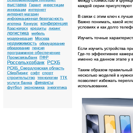
между стоимостью и функци
выставка
Гарант
инвестиции
каждой серии присутствуют
интернет
инновации
интернет-магазин
В связи с этим ключ к лучш
информационная безопасность
Важно понимать, какой испо
конференция
ипотека
Конкурс
условиях и как долго телеф
кредиты
Красноярск
лизинг
логистика
мебель
Изучить точные характерис
Москва
модернизация
недвижимость
оборудование
образование
пенсия
Если изучить устройства пр
программное обеспечение
Где-то эффективнее камера,
Промсвязьбанк
ПФР
именно на данном этапе у 
Россельхозбанк
РСХБ
РСХБ_Свердловская область
Таким образом правильный
спорт
СберЛизинг
софт
несколько моделей в нужно
строительство
технологии
ТТК
позволяет избежать перепла
финансы
услуги банка
использовании.
футбол
экономика
энергетика