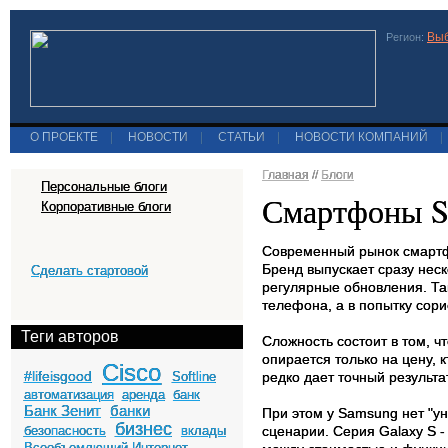
Выб
Регион:
О ПРОЕКТЕ
|
НОВОСТИ
|
СТАТЬИ
|
НОВОСТИ КОМПАНИЙ
|
Главная
//
Блоги
Персональные блоги
Смартфоны Sa
Корпоративные блоги
Современный рынок смартф
Бренд выпускает сразу неск
Сделать стартовой
регулярные обновления. Та
телефона, а в попытку сори
Теги авторов
Сложность состоит в том, 
опирается только на цену, к
Cisco
#lifeisgood
Softline
редко дает точный результа
автоматизация
аренда
банк
Банк Зенит
банки
При этом у Samsung нет "у
бизнес
безопасность
вклады
сценарии. Серия Galaxy S 
Всеобъемлющий Интернет