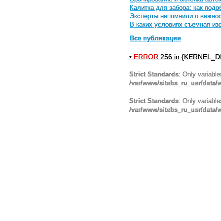
Калитка для забора: как под
Эксперты напомнили о важнос
В каких условиях съемная и
Все публикации
•
ERROR:
256 in {KERNEL_DI
Strict Standards
: Only variabl
/var/www/sitebs_ru_usr/data
Strict Standards
: Only variabl
/var/www/sitebs_ru_usr/data/