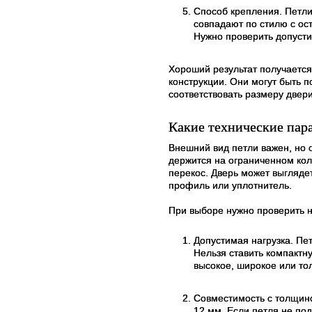
Способ крепления. Петли
совпадают по стилю с ос
Нужно проверить допусти
Хороший результат получается
конструкции. Они могут быть 
соответствовать размеру двер
Какие технические пар
Внешний вид петли важен, но 
держится на ограниченном кол
перекос. Дверь может выглядет
профиль или уплотнитель.
При выборе нужно проверить н
Допустимая нагрузка. Пе
Нельзя ставить компактну
высокое, широкое или то
Совместимость с толщино
12 мм. Если петля не по