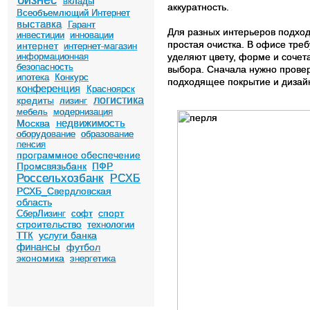
бизнес
вклады
аккуратность.
Всеобъемлющий Интернет
выставка
Гарант
Для разных интерьеров подход
инвестиции
инновации
простая очистка. В офисе тре
интернет
интернет-магазин
информационная
уделяют цвету, форме и сочет
безопасность
выбора. Сначала нужно провери
ипотека
Конкурс
подходящее покрытие и дизай
конференция
Красноярск
логистика
кредиты
лизинг
мебель
модернизация
недвижимость
Москва
оборудование
образование
пенсия
программное обеспечение
Промсвязьбанк
ПФР
Россельхозбанк
РСХБ
РСХБ_Свердловская
область
спорт
СберЛизинг
софт
строительство
технологии
услуги банка
ТТК
финансы
футбол
экономика
энергетика