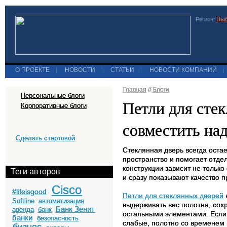
Выб
Регион:
О ПРОЕКТЕ
|
НОВОСТИ
|
СТАТЬИ
|
НОВОСТИ КОМПАНИЙ
|
Главная
//
Блоги
Персональные блоги
Петли для стек
Корпоративные блоги
совместить на
Сделать стартовой
Стеклянная дверь всегда остае
пространство и помогает отде
конструкции зависит не тольк
Теги авторов
и сразу показывают качество п
Cisco
#lifeisgood
Петли для стеклянных дверей
Softline
автоматизация
выдерживать вес полотна, сохр
Банк Зенит
аренда
банк
остальными элементами. Если 
банки
безопасность
слабые, полотно со временем 