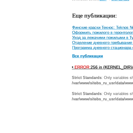
Еще публикации:
Финские краски Текнос: Teknos No
Оформить пожилого в геронтолог
Уход за лежачими пожилыми в Т
Отделение дневного пребывания
Программа дневного стационара 
Все публикации
•
ERROR:
256 in {KERNEL_DIR}/
Strict Standards
: Only variables s
/var/www/sitebs_ru_usr/data/ww
Strict Standards
: Only variables s
/var/www/sitebs_ru_usr/data/www