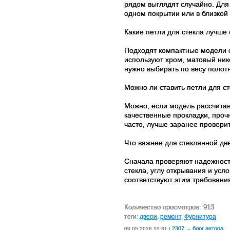
рядом выглядят случайно. Для 
одном покрытии или в близкой
Какие петли для стекла лучше
Подходят компактные модели с
используют хром, матовый ник
нужно выбирать по весу полотн
Можно ли ставить петли для с
Можно, если модель рассчитан
качественные прокладки, проч
часто, лучше заранее проверит
Что важнее для стеклянной дв
Сначала проверяют надежность
стекла, углу открывания и ус
соответствуют этим требовани
Количество просмотров: 913
теги:
двери
,
ремонт
,
Фурнитура
2307
блог автора
09.05.2026 15:31 |
→