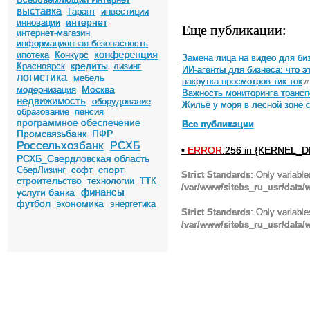
выставка
Гарант
инвестиции
интернет
инновации
Еще публикации:
интернет-магазин
информационная безопасность
конференция
ипотека
Конкурс
Замена лица на видео для биз
кредиты
Красноярск
лизинг
ИИ-агенты для бизнеса: что э
логистика
мебель
накрутка просмотров тик ток
//
Москва
модернизация
Важность мониторинга трансп
недвижимость
оборудование
Жильё у моря в лесной зоне 
образование
пенсия
программное обеспечение
Все публикации
Промсвязьбанк
ПФР
Россельхозбанк
РСХБ
•
ERROR:
256 in {KERNEL_DI
РСХБ_Свердловская область
спорт
СберЛизинг
софт
Strict Standards
: Only variabl
строительство
технологии
ТТК
/var/www/sitebs_ru_usr/data
финансы
услуги банка
футбол
экономика
энергетика
Strict Standards
: Only variabl
/var/www/sitebs_ru_usr/data/