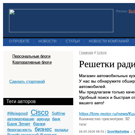
Выб
Регион:
О ПРОЕКТЕ
|
НОВОСТИ
|
СТАТЬИ
|
НОВОСТИ КОМПАНИЙ
|
Главная
//
Блоги
Персональные блоги
Решетки ради
Корпоративные блоги
Магазин автомобильных ку
У нас вы обнаружите обшир
Сделать стартовой
автомобилей.
Мы предлагаем только кач
Удобный поиск и быстрая от
Теги авторов
вашего авто!
Cisco
#lifeisgood
Softline
https://bim-motor.ru/news/Kuz
автоматизация
аренда
банк
Количество просмотров: 92
Банк Зенит
банки
теги:
бизнес
безопасность
вклады
SvoyMarketing
18.05.2026 09:51 |
→
Всеобъемлющий Интернет