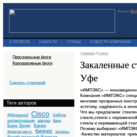
Выб
Регион:
О ПРОЕКТЕ
|
НОВОСТИ
|
СТАТЬИ
|
НОВОСТИ КОМПАНИЙ
|
Главная
//
Блоги
Персональные блоги
Закаленные с
Корпоративные блоги
Уфе
Сделать стартовой
«ИМПЭКС» — инновационные
Компания «ИМПЭКС» специа
монтаже прозрачных констр
Теги авторов
эстетику, надёжность и инн
Что мы предлагаем: стеклян
Cisco
#lifeisgood
Softline
стекло,стекло с переменной
автоматизация
аренда
банк
стекла и нержавеющей стал
Банк Зенит
банки
Почему выбирают «ИМПЭК
бизнес
безопасность
вклады
-Качество материалов: при
Всеобъемлющий Интернет