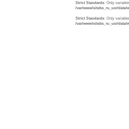
Strict Standards
: Only variabl
/var/www/sitebs_ru_usr/data
Strict Standards
: Only variabl
/var/www/sitebs_ru_usr/data/