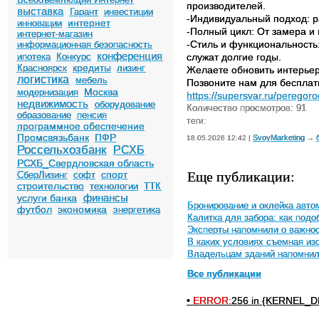
производителей.
выставка
Гарант
инвестиции
-Индивидуальный подход: р
интернет
инновации
-Полный цикл: От замера и
интернет-магазин
-Стиль и функциональность
информационная безопасность
конференция
ипотека
Конкурс
служат долгие годы.
кредиты
Красноярск
лизинг
Желаете обновить интерье
логистика
мебель
Позвоните нам для бесплатн
Москва
модернизация
https://supersvar.ru/peregoro
недвижимость
оборудование
Количество просмотров: 91
образование
пенсия
теги:
программное обеспечение
Промсвязьбанк
ПФР
SvoyMarketing
18.05.2026 12:42 |
→
Россельхозбанк
РСХБ
РСХБ_Свердловская область
Еще публикации:
спорт
СберЛизинг
софт
строительство
технологии
ТТК
финансы
услуги банка
Бронирование и оклейка авто
футбол
экономика
энергетика
Калитка для забора: как под
Эксперты напомнили о важнос
В каких условиях съемная и
Владельцам зданий напомнили
Все публикации
•
ERROR:
256 in {KERNEL_DI