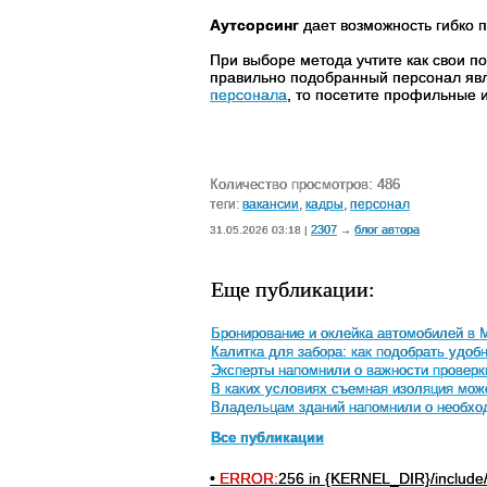
Аутсорсинг
дает возможность гибко по
При выборе метода учтите как свои п
правильно подобранный персонал явля
персонала
, то посетите профильные
Количество просмотров: 486
теги:
вакансии
,
кадры
,
персонал
2307
блог автора
31.05.2026 03:18 |
→
Еще публикации:
Бронирование и оклейка автомобилей в 
Калитка для забора: как подобрать удоб
Эксперты напомнили о важности проверк
В каких условиях съемная изоляция мож
Владельцам зданий напомнили о необход
Все публикации
•
ERROR:
256 in {KERNEL_DIR}/include