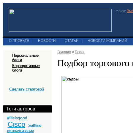
Выб
Регион:
О ПРОЕКТЕ
|
НОВОСТИ
|
СТАТЬИ
|
НОВОСТИ КОМПАНИЙ
|
Главная
//
Блоги
Персональные
Подбор торгового 
блоги
Корпоративные
блоги
Сделать стартовой
Теги авторов
#lifeisgood
Cisco
Softline
автоматизация