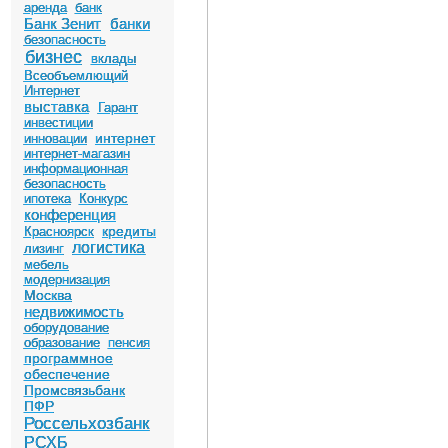
аренда
банк
Банк Зенит
банки
безопасность
бизнес
вклады
Всеобъемлющий
Интернет
выставка
Гарант
инвестиции
интернет
инновации
интернет-магазин
информационная
безопасность
ипотека
Конкурс
конференция
кредиты
Красноярск
логистика
лизинг
мебель
модернизация
Москва
недвижимость
оборудование
образование
пенсия
программное
обеспечение
Промсвязьбанк
ПФР
Россельхозбанк
РСХБ