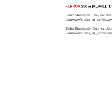
•
ERROR:
256 in {KERNEL_DI
Strict Standards
: Only variabl
/var/www/sitebs_ru_usr/data
Strict Standards
: Only variabl
/var/www/sitebs_ru_usr/data/