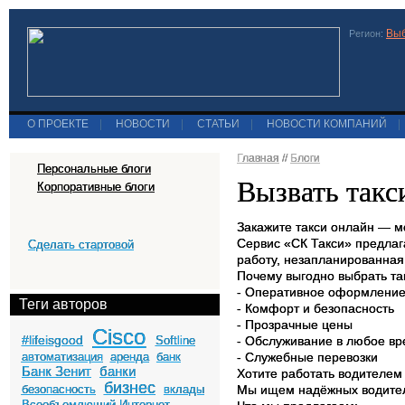
Выб
Регион:
О ПРОЕКТЕ
|
НОВОСТИ
|
СТАТЬИ
|
НОВОСТИ КОМПАНИЙ
|
Главная
//
Блоги
Персональные блоги
Вызвать такс
Корпоративные блоги
Закажите такси онлайн — м
Сервис «СК Такси» предлага
Сделать стартовой
работу, незапланированная
Почему выгодно выбрать та
- Оперативное оформление 
Теги авторов
- Комфорт и безопасность
- Прозрачные цены
Cisco
#lifeisgood
Softline
- Обслуживание в любое вр
автоматизация
аренда
банк
- Служебные перевозки
Банк Зенит
банки
Хотите работать водителем 
бизнес
безопасность
вклады
Мы ищем надёжных водител
Всеобъемлющий Интернет