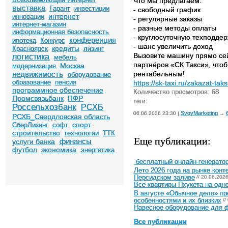
Что мы предлагаем:
выставка
Гарант
инвестиции
- свободный график
интернет
инновации
- регулярные заказы
интернет-магазин
- разные методы оплаты
информационная безопасность
- круглосуточную техподдер
конференция
ипотека
Конкурс
- шанс увеличить доход
кредиты
Красноярск
лизинг
Вызовите машину прямо сей
логистика
мебель
партнёров «СК Такси», что
Москва
модернизация
недвижимость
рентабельным!
оборудование
образование
пенсия
https://sk-taxi.ru/zakazat-taks
программное обеспечение
Количество просмотров: 68
Промсвязьбанк
ПФР
теги:
Россельхозбанк
РСХБ
SvoyMarketing
06.06.2026 23:30 |
→
РСХБ_Свердловская область
спорт
СберЛизинг
софт
строительство
технологии
ТТК
Еще публикации:
финансы
услуги банка
футбол
экономика
энергетика
бесплатный онлайн-генератор
Лето 2026 года на рынке конт
Персидском заливе
// 20.06.202
Все квартиры Пхукета на одн
В августе «Обычное дело» п
особенностями и их близких
//
Навесное оборудование для ф
Все публикации