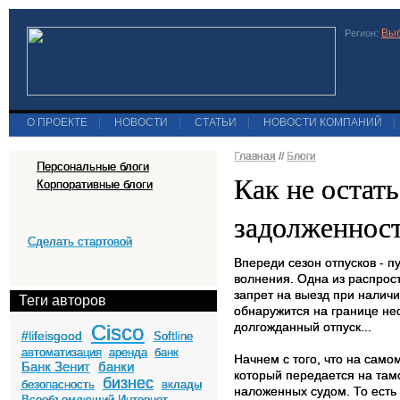
Выб
Регион:
О ПРОЕКТЕ
|
НОВОСТИ
|
СТАТЬИ
|
НОВОСТИ КОМПАНИЙ
|
Главная
//
Блоги
Персональные блоги
Как не остат
Корпоративные блоги
задолженнос
Сделать стартовой
Впереди сезон отпусков - п
волнения. Одна из распрос
запрет на выезд при налич
Теги авторов
обнаружится на границе не
долгожданный отпуск...
Cisco
#lifeisgood
Softline
автоматизация
аренда
банк
Начнем с того, что на само
Банк Зенит
банки
который передается на там
бизнес
безопасность
вклады
наложенных судом. То есть 
Всеобъемлющий Интернет