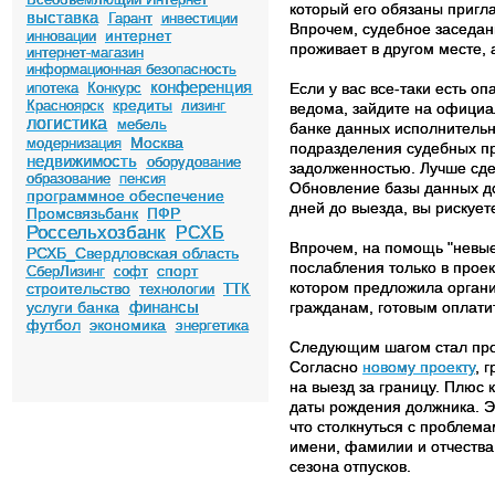
который его обязаны пригла
выставка
Гарант
инвестиции
Впрочем, судебное заседани
интернет
инновации
проживает в другом месте, 
интернет-магазин
информационная безопасность
конференция
ипотека
Конкурс
Если у вас все-таки есть оп
кредиты
Красноярск
лизинг
ведома, зайдите на официал
логистика
мебель
банке данных исполнительн
Москва
модернизация
подразделения судебных при
недвижимость
оборудование
задолженностью. Лучше сдел
образование
пенсия
Обновление базы данных до
программное обеспечение
дней до выезда, вы рискуете
Промсвязьбанк
ПФР
Россельхозбанк
РСХБ
Впрочем, на помощь "невые
РСХБ_Свердловская область
послабления только в прое
спорт
СберЛизинг
софт
котором предложила орган
строительство
технологии
ТТК
финансы
услуги банка
гражданам, готовым оплатит
футбол
экономика
энергетика
Следующим шагом стал прое
Согласно
новому проекту
, 
на выезд за границу. Плюс 
даты рождения должника. Э
что столкнуться с проблема
имени, фамилии и отчества
сезона отпусков.