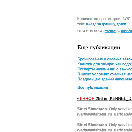
Количество просмотров: 4781
теги:
выезд за границу
,
долги
milenast
блог а
19.04.2013 04:54 |
→
Еще публикации:
Бронирование и оклейка авто
Калитка для забора: как под
Эксперты напомнили о важнос
В каких условиях съемная и
Владельцам зданий напомнили
Все публикации
•
ERROR:
256 in {KERNEL_DI
Strict Standards
: Only variabl
/var/www/sitebs_ru_usr/data
Strict Standards
: Only variabl
/var/www/sitebs_ru_usr/data/