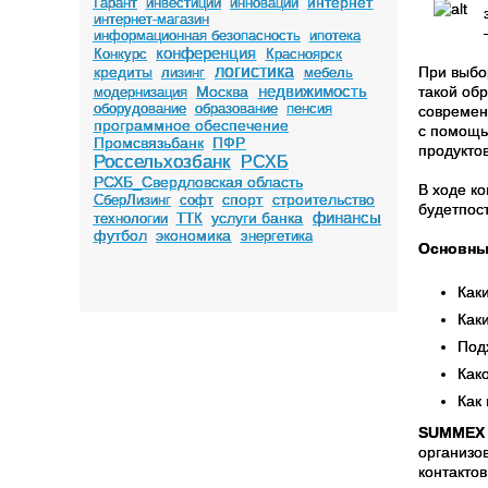
интернет
Гарант
инвестиции
инновации
интернет-магазин
информационная безопасность
ипотека
конференция
Конкурс
Красноярск
логистика
кредиты
При выбо
лизинг
мебель
недвижимость
Москва
такой об
модернизация
оборудование
образование
пенсия
современ
программное обеспечение
с помощь
Промсвязьбанк
ПФР
продуктов
Россельхозбанк
РСХБ
РСХБ_Свердловская область
В ходе к
спорт
строительство
СберЛизинг
софт
будетпост
финансы
услуги банка
технологии
ТТК
футбол
экономика
энергетика
Основные
Как
Как
Под
Как
Как
SUMMEX
организо
контакто