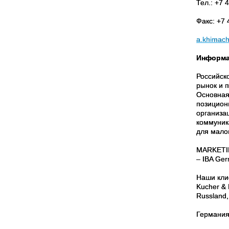
Тел.: +7 
Факс: +7 
a.khimac
Информац
Российск
рынок и 
Основная
позицион
организа
коммуник
для малог
MARKETIN
– IBA Ge
Наши кли
Kucher & 
Russland,
Германия