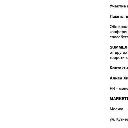
Участие 
Пакеты д
Обширная
конферен
способст
SUMMEX
от други
теоретиче
Контакт
Алиса Х
PR - мен
MARKETI
Москва
ул. Кузне