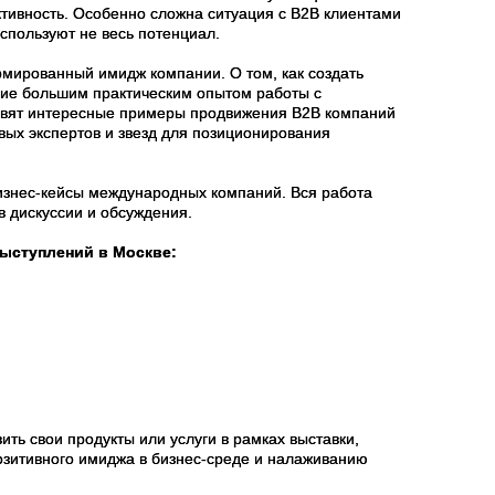
ивность. Особенно сложна ситуация с В2В клиентами
используют не весь потенциал.
мированный имидж компании. О том, как создать
ие большим практическим опытом работы с
тавят интересные примеры продвижения В2В компаний
х экспертов и звезд для позиционирования
изнес-кейсы международных компаний. Вся работа
в дискуссии и обсуждения.
ыступлений в Москве:
ть свои продукты или услуги в рамках выставки,
зитивного имиджа в бизнес-среде и налаживанию