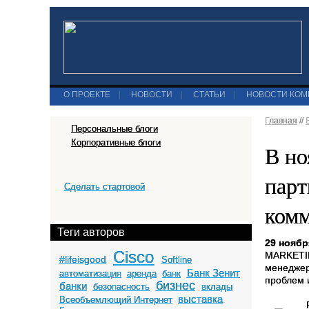
О ПРОЕКТЕ
|
НОВОСТИ
|
СТАТЬИ
|
НОВОСТИ КО
Главная
//
Персональные блоги
Корпоративные блоги
В н
парт
Сделать стартовой
комм
Теги авторов
29 ноября
Cisco
MARKETIN
#lifeisgood
Softline
менеджер
Банк Зенит
автоматизация
аренда
банк
проблем 
бизнес
банки
безопасность
вклады
выставка
Всеобъемлющий Интернет