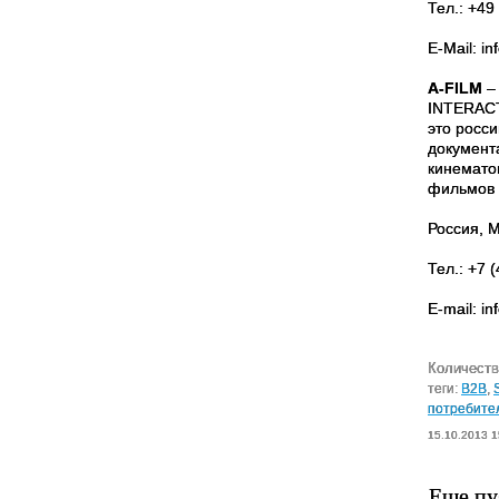
Тел.: +49
E-Mail: i
A-FILM
– 
INTERACTI
это росс
документ
кинемато
фильмов 
Россия, М
Тел.: +7 
E-mail: i
Количеств
теги:
B2B
,
потребите
15.10.2013 1
Еще пу