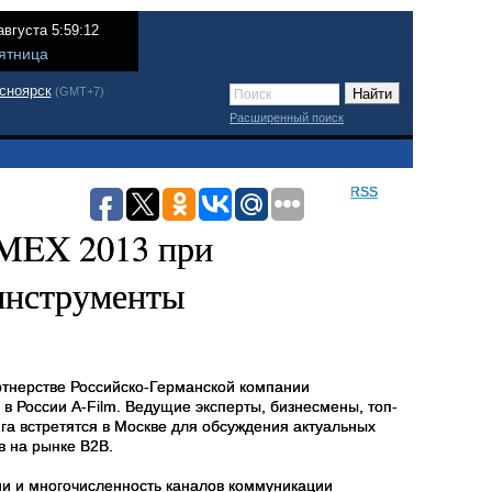
августа 5:59:12
ятница
сноярск
(GMT+7)
Расширенный поиск
RSS
MMEX 2013 при
 инструменты
ртнерстве Российско-Германской компании
в России A-Film. Ведущие эксперты, бизнесмены, топ-
а встретятся в Москве для обсуждения актуальных
в на рынке B2B.
и и
многочисленность каналов коммуникации