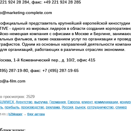
 221 924 28 284, факс: +49 221 924 28 285
nfo@marketing-complete.com
официальный представитель крупнейшей европейской киностудии 
VE - одного из мировых лидеров в области создания корпоративног
ийско-немецкая компания с офисами в Москве и Берлине, занимаю
альных фильмов, а также оказанием услуг по организации и прове
графистов. Одним из основных направлений деятельности компани
для организаций, работающих в различных отраслях экономики.
осква, 1-й Кожевнический пер., д. 10/2, офис 415
(495) 287-19-80, факс: +7 (495) 287-19-65
nfo@a-film.com
о просмотров: 2529
SUMMEX
,
Агентство
,
выручка
,
Германия
,
Европа
,
клиент
,
коммуникации
,
конку
ль
,
прибыль
,
производство
,
реклама
,
Россия
,
рынок
,
сотрудничество
,
спикер
b2blogger
блог автора
5:01 |
→
бликации: