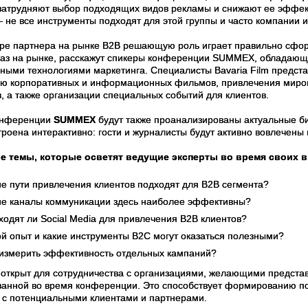
затрудняют выбор подходящих видов рекламы и снижают ее эффект
– не все инструменты подходят для этой группы и часто компании 
ре партнера на рынке B2B решающую роль играет правильно сфор
раз на рынке, расскажут спикеры конференции SUMMEX, обладающ
ными технологиями маркетинга. Специалисты Bavaria Film предс
ю корпоративных и информационных фильмов, привлечения мировы
, а также организации специальных событий для клиентов.
онференции
SUMMEX
будут также проанализированы актуальные б
роена интерактивно: гости и журналисты будут активно вовлечены 
 темы, которые осветят ведущие эксперты во время своих в
ие пути привлечения клиентов подходят для В2В сегмента?
ие каналы коммуникации здесь наиболее эффективны?
ходят ли Social Media для привлечения В2В клиентов?
ой опыт и какие инструменты В2С могут оказаться полезными?
 измерить эффективность отдельных кампаний?
открыт для сотрудничества с организациями, желающими представи
ванной во время конференции. Это способствует формированию по
в с потенциальными клиентами и партнерами.