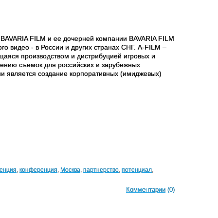
BAVARIA FILM и ее дочерней компании BAVARIA FILM
о видео - в России и других странах СНГ. A-FILM –
щаяся производством и дистрибуцией игровых и
дению съемок для российских и зарубежных
и является создание корпоративных (имиджевых)
ренция
,
конференция
,
Москва
,
партнерство
,
потенциал
,
Комментарии
(0)