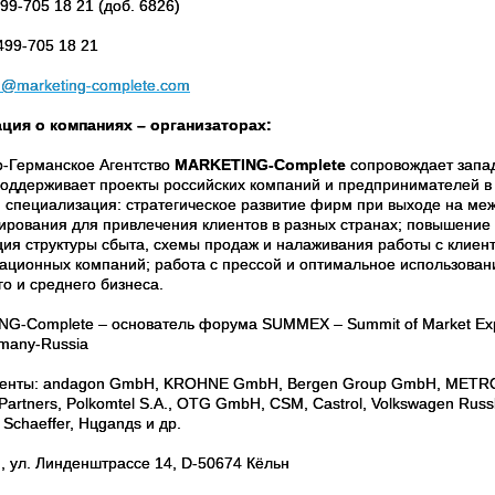
499-705 18 21 (доб. 6826)
499-705 18 21
h@marketing-complete.com
ия о компаниях – организаторах:
о-Германское Агентство
MARKETING-Complete
сопровождает запа
поддерживает проекты российских компаний и предпринимателей в 
 специализация: стратегическое развитие фирм при выходе на ме
ирования для привлечения клиентов в разных странах; повышение
ция структуры сбыта, схемы продаж и налаживания работы с клиен
ационных компаний; работа с прессой и оптимальное использовани
о и среднего бизнеса.
G-Complete – основатель форума SUMMEX – Summit of Market Exp
rmany-Russia
енты: andagon GmbH, KROHNE GmbH, Bergen Group GmbH, METRO Gr
Partners, Polkomtel S.A., OTG GmbH, CSM, Castrol, Volkswagen Russl
 Schaeffer, Hцganдs и др.
, ул. Линденштрассе 14, D-50674 Кёльн