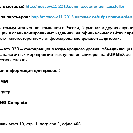
в выставке:
http://moscow.11.2013.summex.de/ru/fuer-aussteller
ля партнеров:
http://moscow.11.2013.summex.de/ru/partner-werden
 коммуникационная компания в России, Германии и других европе
ции в специализированных изданиях, на официальных сайтах па
вуют многостороннему информированию целевой аудитории.
– это B2B – конференция международного уровня, объединяющая п
х аналогичных мероприятий, выступления спикеров на
SUMMEX
осн
ских аспектах.
ная информация для прессы:
имач
еджер
NG-Complete
цкий мост 19, стр. 1, подъезд 2, офис 405