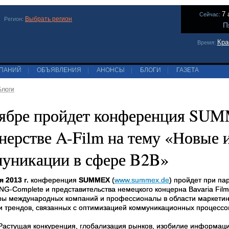
7 
Сейчас:
Выбрать регион
Регион:
П
Кра
Время:
МПАНИЙ
|
ОБЪЯВЛЕНИЯ
|
АНОНСЫ
|
БЛОГИ
|
ГАЗЕТА
Блоги
оябре пройдет конференция SU
нерстве A-Film на тему «Новые
уникации в сфере B2B»
 2013 г.
конференция
SUMMEX
(
www.summex.de
) пройдет при па
G-Complete и представительства немецкого концерна Bavaria Film 
ы международных компаний и профессионалы в области маркетинг
и трендов, связанных с оптимизацией коммуникационных процессо
Растущая конкуренция, глобализация рынков, изобилие информаци