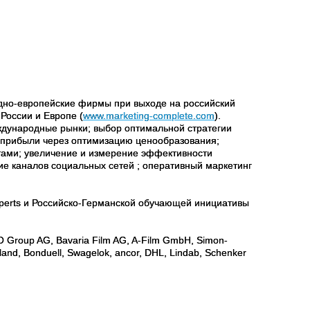
дно-европейские фирмы при выходе на российский
России и Европе (
www.marketing-complete.com
).
ждународные рынки; выбор оптимальной стратегии
 прибыли через оптимизацию ценообразования;
тами; увеличение и измерение эффективности
е каналов социальных сетей ; оперативный маркетинг
erts и Российско-Германской обучающей инициативы
oup AG, Bavaria Film AG, A-Film GmbH, Simon-
and, Bonduell, Swagelok, ancor, DHL, Lindab, Schenker