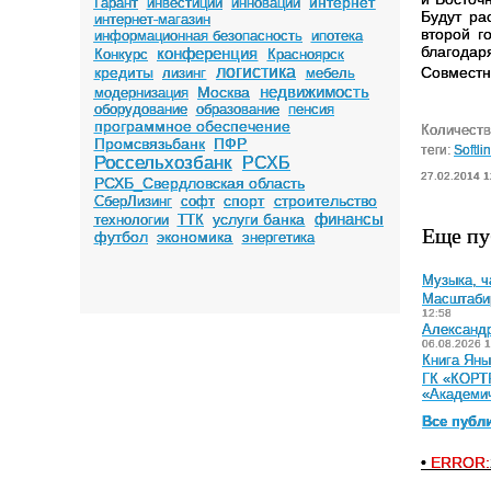
интернет
Гарант
инвестиции
инновации
Будут ра
интернет-магазин
второй г
информационная безопасность
ипотека
благодар
конференция
Конкурс
Красноярск
логистика
кредиты
Совместн
лизинг
мебель
недвижимость
Москва
модернизация
оборудование
образование
пенсия
программное обеспечение
Количеств
Промсвязьбанк
ПФР
теги:
Softli
Россельхозбанк
РСХБ
27.02.2014 1
РСХБ_Свердловская область
спорт
строительство
СберЛизинг
софт
финансы
услуги банка
технологии
ТТК
Еще пу
футбол
экономика
энергетика
Музыка, ч
Масштабир
12:58
Александр
06.08.2026 1
Книга Яны
ГК «КОРТР
«Академи
Все публ
•
ERROR: