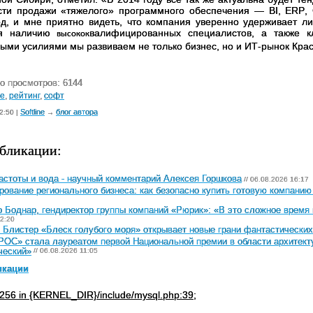
сти продажи «тяжелого» программного обеспечения — BI,
ERP
,
од, и мне приятно видеть, что компания уверенно удерживает л
я наличию
валифицированных специалистов, а также к
высокок
ыми усилиями мы развиваем не только бизнес, но и ИТ-рынок Кра
о просмотров: 6144
ne
,
рейтинг
,
софт
Softline
блог автора
2:50 |
→
бликации:
астоты и вода - научный комментарий Алексея Горшкова
// 06.08.2026 16:17
ование регионального бизнеса: как безопасно купить готовую компанию
 Боднар, гендиректор группы компаний «Рюрик»: «В это сложное время 
2:20
 Блистер «Блеск голубого моря» открывает новые грани фантастически
ОС» стала лауреатом первой Национальной премии в области архитекту
ческий»
// 06.08.2026 11:05
икации
256 in {KERNEL_DIR}/include/mysql.php:39;