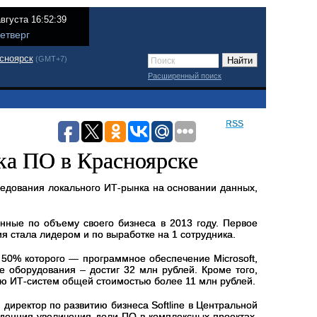
августа 16:52:39
етверг
сноярск
(GMT+7)
Расширенный поиск
RSS
нка ПО в Красноярске
ледования локального ИТ-рынка на основании данных,
нные по объему своего бизнеса в 2013 году. Первое
ния стала лидером и по выработке на 1 сотрудника.
ее 50% которого — программное обеспечение
Microsoft
,
 оборудования – достиг 32 млн рублей. Кроме того,
ию ИТ-систем общей стоимостью более 11 млн рублей.
, директор по развитию бизнеса
Softline
в Центральной
енденция увеличения доли ПО в комплексных проектах.