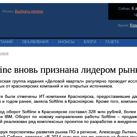
6 
Сейчас:
Выбрать регион
Регион:
Ч
Кра
Время:
МПАНИЙ
|
ОБЪЯВЛЕНИЯ
|
АНОНСЫ
|
БЛОГИ
|
ГАЗЕТА
Блоги
line вновь признана лидером ры
еская группа издания «Деловой квартал» регулярно проводит исс
ых от красноярских компаний и из открытых источников.
ге были отмечены ИТ-компании Красноярска, предоставившие да
к и годом ранее, заняла Softline в Красноярске. Кроме того, компа
год оборот
Softline
в Красноярске составил 328 млн рублей, бол
и
IBM
. Оборот по новому направлению работы
Softline
– продаже
й реализован ряд комплексных проектов по разработке и внедрен
руя перспективы развития рынка ПО в регионе, Александр Лыткин
ной Сибири, отметил: «В 2014 году все так же актуальна будет т