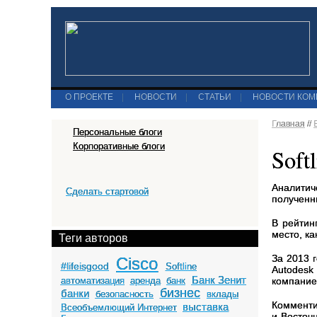
О ПРОЕКТЕ
|
НОВОСТИ
|
СТАТЬИ
|
НОВОСТИ КО
Главная
//
Персональные блоги
Корпоративные блоги
Soft
Аналитич
Сделать стартовой
полученн
В рейтин
место, ка
Теги авторов
За 2013 
Cisco
#lifeisgood
Softline
Autodesk
Банк Зенит
автоматизация
аренда
банк
компание
бизнес
банки
безопасность
вклады
Комменти
выставка
Всеобъемлющий Интернет
и Восточ