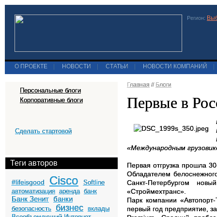
Выб
Регион:
О ПРОЕКТЕ
|
НОВОСТИ
|
СТАТЬИ
|
НОВОСТИ КОМПАНИЙ
|
Главная
//
Блоги
Персональные блоги
Первые в Рос
Корпоративные блоги
Сделать стартовой
«Международным грузовико
Теги авторов
Первая отгрузка прошла 30
Обладателем белоснежного
Cisco
#lifeisgood
Softline
Санкт-Петербургом нов
автоматизация
аренда
банк
«Строймехтранс».
Банк Зенит
банки
Парк компании «Автопорт-
бизнес
безопасность
вклады
первый год предприятие, з
Всеобъемлющий Интернет