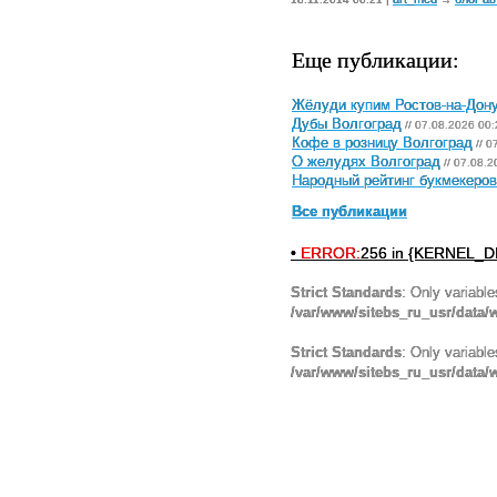
Еще публикации:
Жёлуди купим Ростов-на-Дон
Дубы Волгоград
// 07.08.2026 00:
Кофе в розницу Волгоград
// 0
О желудях Волгоград
// 07.08.2
Народный рейтинг букмекеров 
Все публикации
•
ERROR:
256 in {KERNEL_DI
Strict Standards
: Only variabl
/var/www/sitebs_ru_usr/data
Strict Standards
: Only variabl
/var/www/sitebs_ru_usr/data/