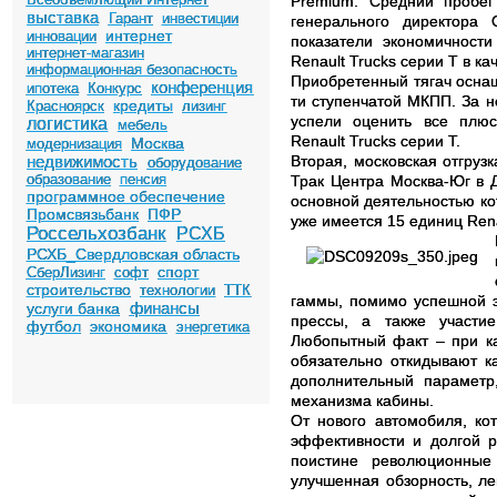
Premium. Средний пробег
выставка
Гарант
инвестиции
генерального директора
интернет
инновации
показатели экономичност
интернет-магазин
Renault Trucks серии Т в ка
информационная безопасность
Приобретенный тягач оснащ
конференция
ипотека
Конкурс
ти ступенчатой МКПП. За н
кредиты
Красноярск
лизинг
успели оценить все плюс
логистика
мебель
Renault Trucks серии Т.
Москва
модернизация
недвижимость
Вторая, московская отгруз
оборудование
образование
пенсия
Трак Центра Москва-Юг в 
программное обеспечение
основной деятельностью ко
Промсвязьбанк
ПФР
уже имеется 15 единиц Ren
Россельхозбанк
РСХБ
РСХБ_Свердловская область
спорт
СберЛизинг
софт
строительство
технологии
ТТК
гаммы, помимо успешной э
финансы
услуги банка
прессы, а также участи
футбол
экономика
энергетика
Любопытный факт – при ка
обязательно откидывают к
дополнительный параметр
механизма кабины.
От нового автомобиля, ко
эффективности и долгой р
поистине революционные
улучшенная обзорность, ле