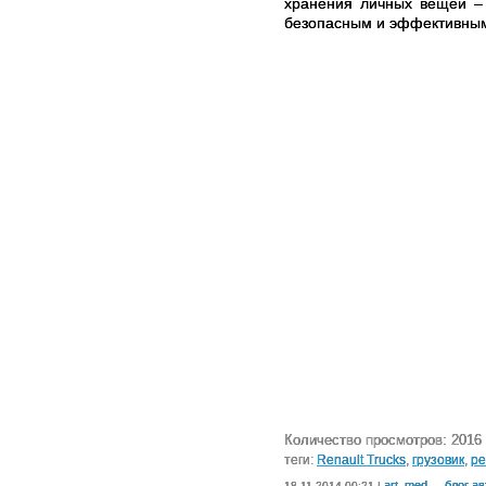
хранения личных вещей – 
безопасным и эффективны
Количество просмотров: 2016
теги:
Renault Trucks
,
грузовик
,
ре
art_med
блог а
18.11.2014 00:21 |
→