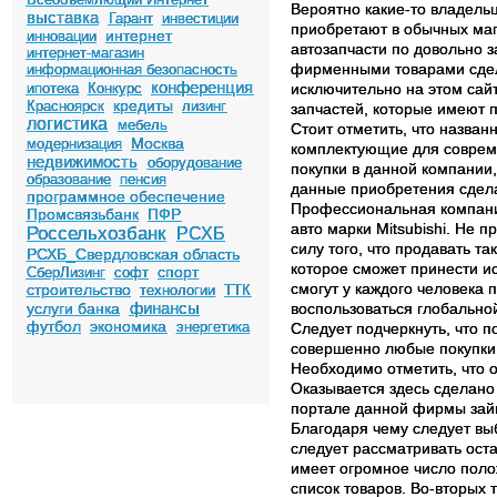
Вероятно какие-то владель
выставка
Гарант
инвестиции
приобретают в обычных маг
интернет
инновации
автозапчасти по довольно 
интернет-магазин
фирменными товарами сдела
информационная безопасность
конференция
ипотека
Конкурс
исключительно на этом сай
кредиты
Красноярск
лизинг
запчастей, которые имеют п
логистика
мебель
Стоит отметить, что назван
Москва
модернизация
комплектующие для соврем
недвижимость
оборудование
покупки в данной компании,
образование
пенсия
данные приобретения сдела
программное обеспечение
Профессиональная компани
Промсвязьбанк
ПФР
авто марки Mitsubishi. Не 
Россельхозбанк
РСХБ
силу того, что продавать т
РСХБ_Свердловская область
которое сможет принести и
спорт
СберЛизинг
софт
смогут у каждого человека 
строительство
технологии
ТТК
финансы
услуги банка
воспользоваться глобально
футбол
экономика
энергетика
Следует подчеркнуть, что 
совершенно любые покупки 
Необходимо отметить, что 
Оказывается здесь сделано
портале данной фирмы зай
Благодаря чему следует вы
следует рассматривать ост
имеет огромное число поло
список товаров. Во-вторых 