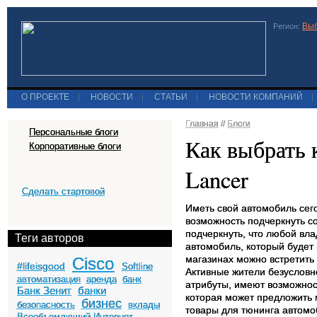
Выб
Регион:
О ПРОЕКТЕ
|
НОВОСТИ
|
СТАТЬИ
|
НОВОСТИ КОМПАНИЙ
|
Главная
//
Блоги
Персональные блоги
Как выбрать 
Корпоративные блоги
Lancer
Сделать стартовой
Иметь свой автомобиль сег
возможность подчеркнуть сос
подчеркнуть, что любой вл
Теги авторов
автомобиль, который будет 
магазинах можно встретить
Cisco
#lifeisgood
Softline
Активные жители безусловн
автоматизация
аренда
банк
атрибуты, имеют возможно
Банк Зенит
банки
которая может предложить 
бизнес
безопасность
вклады
товары для тюнинга автомо
Всеобъемлющий Интернет