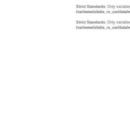
Strict Standards
: Only variabl
/var/www/sitebs_ru_usr/data
Strict Standards
: Only variabl
/var/www/sitebs_ru_usr/data/