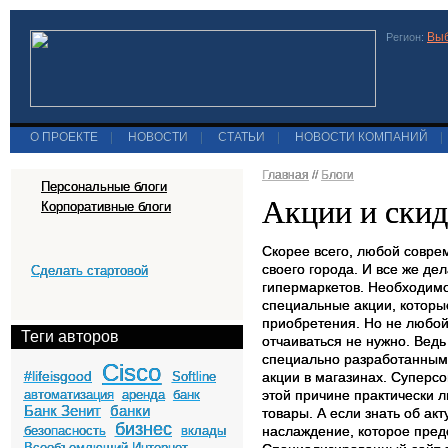
Выб
Регион:
О ПРОЕКТЕ
|
НОВОСТИ
|
СТАТЬИ
|
НОВОСТИ КОМПАНИЙ
|
Главная
//
Блоги
Персональные блоги
Акции и скид
Корпоративные блоги
Скорее всего, любой совре
своего города. И все же де
Сделать стартовой
гипермаркетов. Необходимо
специальные акции, которы
приобретения. Но не любой 
Теги авторов
отчаиваться не нужно. Ведь
специально разработанным 
Cisco
#lifeisgood
Softline
акции в магазинах. Супер
автоматизация
аренда
банк
этой причине практически 
Банк Зенит
банки
товары. А если знать об ак
бизнес
безопасность
вклады
наслаждение, которое пред
Всеобъемлющий Интернет