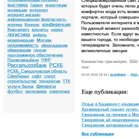
Специализированный сайт 
выставка
Гарант
инвестиции
которых будет очень легко 
интернет
инновации
комфортно когда есть возм
интернет-магазин
портале, который совершен
информационная безопасность
Пользователи интернета в 
конференция
ипотека
Конкурс
На данный момент разнооб
кредиты
Красноярск
лизинг
известностью. Если вдруг в
логистика
мебель
вашего города, то необходи
Москва
модернизация
недвижимость
гипермаркeте. Запомните, ч
оборудование
образование
пенсия
великолепные эмоции.
программное обеспечение
Промсвязьбанк
ПФР
Количество просмотров: 1655
Россельхозбанк
РСХБ
теги:
РСХБ_Свердловская область
acontinent
блог
16.02.2016 19:43 |
→
спорт
СберЛизинг
софт
строительство
технологии
ТТК
финансы
услуги банка
Еще публикации:
футбол
экономика
энергетика
Отдых в Кацивели с кондицио
Датированный планинг купить
Ежедневник на пружине в Мо
Ежедневник а4 недатированн
Ежедневник датированный на
Все публикации