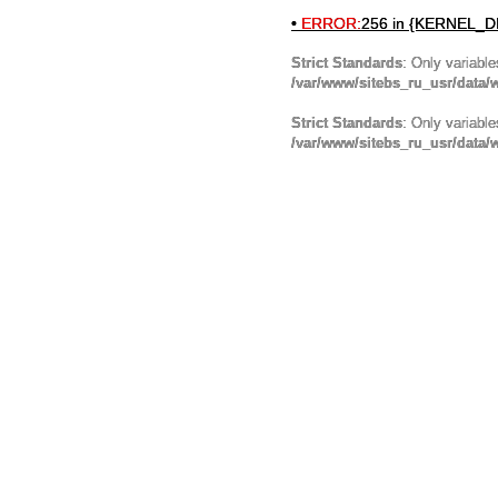
•
ERROR:
256 in {KERNEL_DI
Strict Standards
: Only variabl
/var/www/sitebs_ru_usr/data
Strict Standards
: Only variabl
/var/www/sitebs_ru_usr/data/