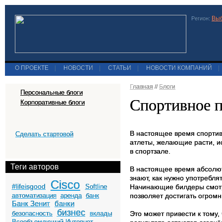
Выб
Регион:
О ПРОЕКТЕ
|
НОВОСТИ
|
СТАТЬИ
|
НОВОСТИ КОМПАНИЙ
|
Главная
//
Блоги
Персональные блоги
Спортивное п
Корпоративные блоги
В настоящее время спортив
Сделать стартовой
атлеты, желающие расти, ис
в спортзале.
Теги авторов
В настоящее время абсолют
знают, как нужно употребля
Cisco
#lifeisgood
Softline
Начинающие билдеры смотр
автоматизация
аренда
банк
позволяет достигать огромн
Банк Зенит
банки
бизнес
безопасность
вклады
Это может привести к тому,
Всеобъемлющий Интернет