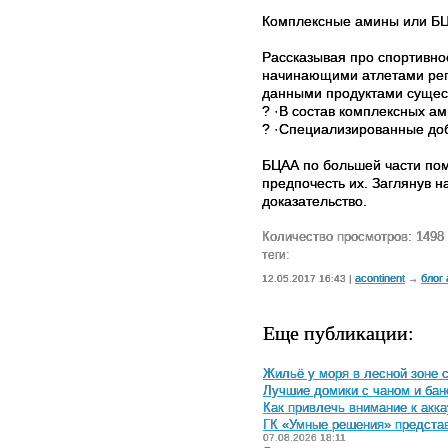
Комплексные амины или Б
Рассказывая про спортивное
начинающими атлетами регу
данными продуктами сущест
? ·В состав комплексных ам
? ·Специализированные доб
БЦАА по большей части по
предпочесть их. Заглянув н
доказательство.
Количество просмотров: 1498
теги:
acontinent
блог
12.05.2017 16:43 |
→
Еще публикации:
Жильё у моря в лесной зоне 
Лучшие домики с чаном и бан
Как привлечь внимание к акка
ГК «Умные решения» предста
07.08.2026 18:11