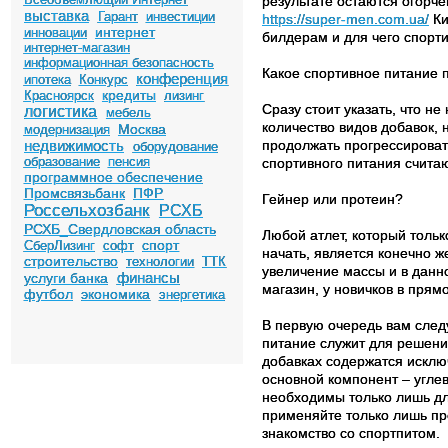
результате остаются огорч
выставка
Гарант
инвестиции
https://super-men.com.ua/
Ки
интернет
инновации
билдерам и для чего спорт
интернет-магазин
информационная безопасность
Какое спортивное питание 
конференция
ипотека
Конкурс
кредиты
Красноярск
лизинг
Сразу стоит указать, что н
логистика
мебель
количество видов добавок, 
Москва
модернизация
недвижимость
продолжать прогрессироват
оборудование
образование
пенсия
спортивного питания счита
программное обеспечение
Промсвязьбанк
ПФР
Гейнер или протеин?
Россельхозбанк
РСХБ
РСХБ_Свердловская область
Любой атлет, который тольк
спорт
СберЛизинг
софт
начать, является конечно ж
строительство
технологии
ТТК
увеличение массы и в данн
финансы
услуги банка
магазин, у новичков в прям
футбол
экономика
энергетика
В первую очередь вам след
питание служит для решения
добавках содержатся исклю
основной компонент – угле
необходимы только лишь дл
применяйте только лишь про
знакомство со спортпитом.