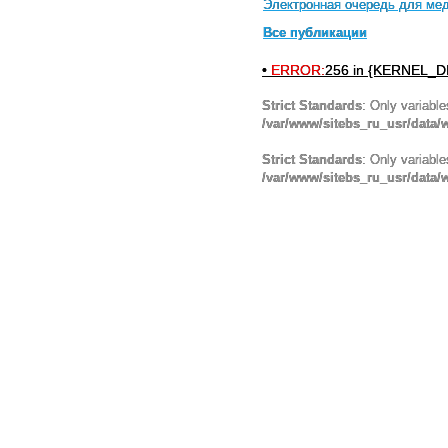
Электронная очередь для мед
Все публикации
•
ERROR:
256 in {KERNEL_DI
Strict Standards
: Only variabl
/var/www/sitebs_ru_usr/data
Strict Standards
: Only variabl
/var/www/sitebs_ru_usr/data/