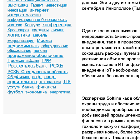
данных. Эти и другие темы 
выставка
Гарант
инвестиции
сентября в Иннополисе (Тат
интернет
инновации
интернет-магазин
информационная безопасность
конференция
ипотека
Конкурс
кредиты
Красноярск
лизинг
Один из основных вызовов
логистика
мебель
непрерывность бизнес-проц
Москва
модернизация
внедрения, так и в процес
недвижимость
оборудование
опыта реализовать такой пр
образование
пенсия
сокращать расходы путем э
программное обеспечение
увеличения объемов произв
Промсвязьбанк
ПФР
вмешательство в ИТ-инфра
Россельхозбанк
РСХБ
внедрении
IoT
необходимо 
РСХБ_Свердловская область
обеспечить безопасность пр
спорт
СберЛизинг
софт
строительство
технологии
ТТК
финансы
услуги банка
футбол
экономика
энергетика
Экспертиза
Softline
как в о
охраны труда и обеспечен
необходимые преобразован
добывающей промышленности
финансов и в рамках прое
технологическую платформ
раскрывая новые, более э
безопасность. Такая платф