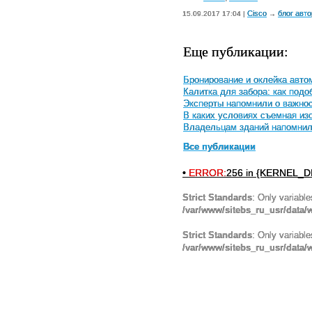
Cisco
блог авт
15.09.2017 17:04 |
→
Еще публикации:
Бронирование и оклейка авто
Калитка для забора: как под
Эксперты напомнили о важнос
В каких условиях съемная и
Владельцам зданий напомнили
Все публикации
•
ERROR:
256 in {KERNEL_DI
Strict Standards
: Only variabl
/var/www/sitebs_ru_usr/data
Strict Standards
: Only variabl
/var/www/sitebs_ru_usr/data/