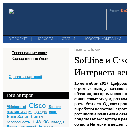
Выб
Регион:
О ПРОЕКТЕ
|
НОВОСТИ
|
СТАТЬИ
|
НОВОСТИ КОМПАНИЙ
|
Главная
//
Блоги
Персональные блоги
Softline и Ci
Корпоративные блоги
Интернета ве
Сделать стартовой
15 сентября 2017.
Цифровиз
огромную выгоду, повышени
областях, как промышленно
Теги авторов
финансовые услуги, рознич
роста бизнеса. Однако про
Cisco
#lifeisgood
Softline
выработки целостной страте
автоматизация
аренда
банк
российским компаниям отве
Банк Зенит
банки
предлагает экспертизу в р
бизнес
безопасность
вклады
области Интернета вещей:
Всеобъемлющий Интернет