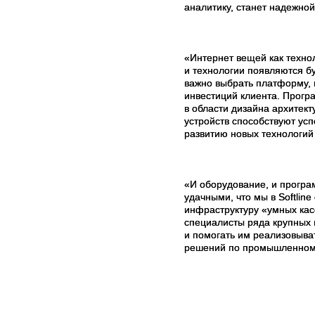
аналитику, станет надежной
«Интернет вещей как техно
и технологии появляются б
важно выбрать платформу, 
инвестиций клиента. Прог
в области дизайна архитек
устройств способствуют ус
развитию новых технологий 
«И оборудование, и прогр
удачными, что мы в
Softline
инфраструктуру «умных кас
специалисты ряда крупных
и помогать им реализовыв
решений по промышленном