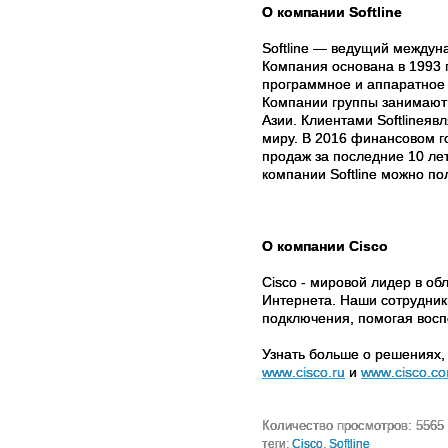
О компании
Softline
Softline
— ведущий междуна
Компания основана в 1993 
программное и аппаратное 
Компании группы занимают
Азии. Клиентами
Softline
явл
миру. В 201
6
финансовом
г
продаж за последние 10 ле
компании
Softline
можно пол
О компании
Cisco
Cisco
- мировой лидер в об
Интернета. Наши сотрудни
подключения, помогая восп
Узнать больше о решениях,
www
.
cisco
.
ru
и
www
.
cisco
.
c
Количество просмотров: 5565
теги:
Cisco
,
Softline