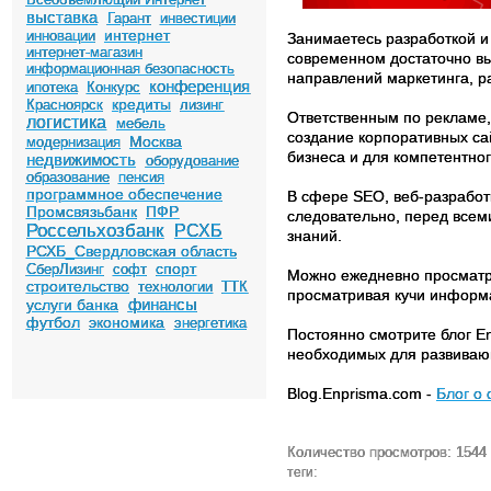
выставка
Гарант
инвестиции
интернет
инновации
Занимаетесь разработкой и 
интернет-магазин
современном достаточно вы
информационная безопасность
направлений маркетинга, р
конференция
ипотека
Конкурс
кредиты
Красноярск
лизинг
Ответственным по рекламе,
логистика
мебель
создание корпоративных са
Москва
модернизация
бизнеса и для компетентног
недвижимость
оборудование
образование
пенсия
программное обеспечение
В сфере SEO, веб-разработ
Промсвязьбанк
ПФР
следовательно, перед всем
Россельхозбанк
РСХБ
знаний.
РСХБ_Свердловская область
спорт
СберЛизинг
софт
Можно ежедневно просматри
строительство
технологии
ТТК
просматривая кучи информац
финансы
услуги банка
футбол
экономика
энергетика
Постоянно смотрите блог E
необходимых для развивающ
Blog.Enprisma.com -
Блог о 
Количество просмотров: 1544
теги: