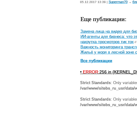
Superman70
бл
05.12.2017 13:39 |
→
Еще публикации:
Замена лица на видео для биз
ИИ-агенты для бизнеса: что э
накрутка просмотров тик ток
//
Важность мониторинга трансп
Жильё у моря в лесной зоне 
Все публикации
•
ERROR:
256 in {KERNEL_DI
Strict Standards
: Only variabl
/var/www/sitebs_ru_usr/data
Strict Standards
: Only variabl
/var/www/sitebs_ru_usr/data/