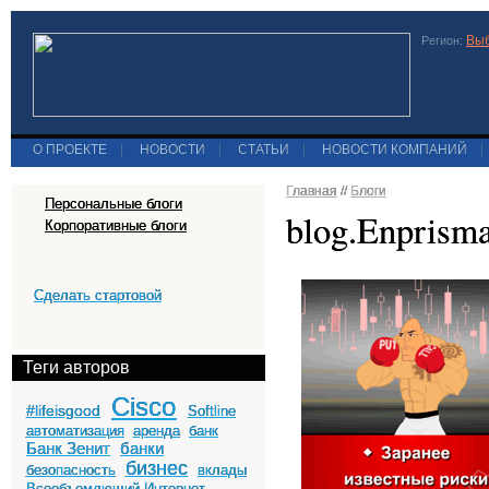
Выб
Регион:
О ПРОЕКТЕ
|
НОВОСТИ
|
СТАТЬИ
|
НОВОСТИ КОМПАНИЙ
|
Главная
//
Блоги
Персональные блоги
blog.Enprism
Корпоративные блоги
Сделать стартовой
Теги авторов
Cisco
#lifeisgood
Softline
автоматизация
аренда
банк
Банк Зенит
банки
бизнес
безопасность
вклады
Всеобъемлющий Интернет