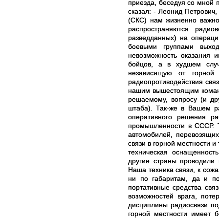
приезда, беседуя со мной 
сказал: - Леонид Петрович
(СКС) нам жизненно важно
распространяются радио
разведданных) на операци
боевыми группами выхо
невозможность оказания и
бойцов, а в худшем слу
независящую от горной 
радиопротиводействия свя
нашим вышестоящим команд
решаемому, вопросу (и др
штаба). Так-же в Вашем р
оперативного решения ра
промышленности в СССР. Т
автомобилей, перевозящих
связи в горной местности и
техническая оснащенност
другие страны проводили 
Наша техника связи, к сож
ни по габаритам, да и п
портативные средства свя
возможностей врага, поте
дисциплины радиосвязи под
горной местности имеет 