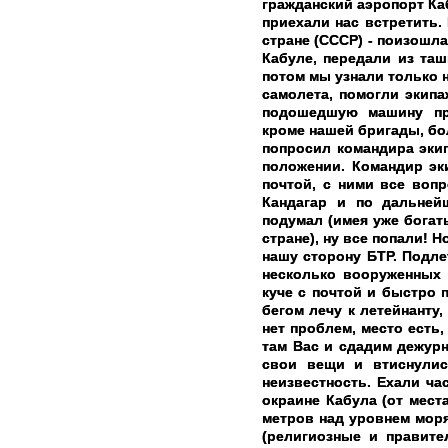
гражданский аэропорт Ка
приехали нас встретить.
стране (СССР) - поизошла
Кабуле, передали из таш
потом мы узнали только н
самолета, помогли экипа
подошедшую машину при
кроме нашей бригады, бол
попросил командира эки
положении. Командир эки
почтой, с ними все воп
Кандагар и по дальней
подумал (имея уже богат
стране), ну все попали! 
нашу сторону БТР. Подле
несколько вооруженных 
куче с почтой и быстро 
бегом лечу к летейнанту
нет проблем, место есть,
там Вас и сдадим дежур
свои вещи и втиснулис
неизвестность. Ехали ча
окраине Кабула (от мест
метров над уровнем мор
(религиозные и правите