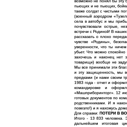
возможно не понял бы эту б
пьющих и не пьющих, бойки
также солдат с чистыми по
(военный аэродром «Тузел
села в автобус и мы приб
почувствовали острые, н
встречи с Родиной! В наших
рассказать о плохо перед
чувстве «Родины», безопа
уверенности, что ты ничем
убьет. Что можно спокойно 
захочешь и наконец нет 
товарищи) вообще не заду
Мы все принимали эти благ
и эту защищенность, мы в
предками (и нами своим т
1983 года - отчет и оформл
командировке и оформл
«Машприборинторг». 12 ию
готовых документов по ком
родственниками. И я нако
повезло!) и я нахожусь дом
Для справки:
ПОТЕРИ В В
Итого - 13 833 человека. 
дальнейшем итоговая ци