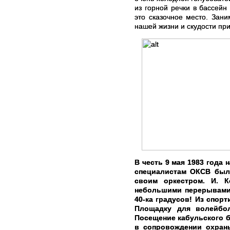
из горной речки в бассей
это сказочное место. Зан
нашей жизни и скудости пр
В честь 9 мая 1983 года
специалистам ОКСВ был 
своим оркестром.
И. Ко
небольшими перерывами)
40-ка градусов! Из спо
Площадку для волейбол
Посещение кабульского б
в сопровождении охран