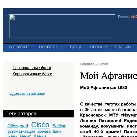
Выб
Регион:
О ПРОЕКТЕ
|
НОВОСТИ
|
СТАТЬИ
|
НОВОСТИ КОМПАНИЙ
|
Главная
//
Блоги
Персональные блоги
Мой Афганис
Корпоративные блоги
Мой Афганистан 1983
Сделать стартовой
О качестве, тяготах работы
(к 35-летию моего благопо
Теги авторов
Красноярск, МТУ «Изумр
Леонид Петрович! Родин
Cisco
#lifeisgood
Softline
команду, документы, инст
автоматизация
аренда
банк
штаб 40-й армии! Парти
Банк Зенит
банки