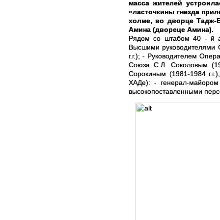
масса жителей устроила
«ласточкины гнезда прил
холме, во дворце Тадж-
Амина (двореце Амина).
Рядом со штабом 40 - й а
Высшими руководителями О
г.г.); - Руководителем Оп
Союза С.Л. Соколовым (19
Сорокиным (1981-1984 г.г.
ХАДе): - генерал-майором
высокопоставленными пер