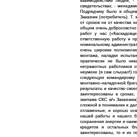
взаимодействие людей; -
свидетельствах; - менедж
Подрядчику было в общем 
Заказчик (потребитель). Т.
от сроков ни от качества 
общем очень добросовстно 
работ у нас («Каскадовц
ответственную работу и п
номинальному администрат
очень широкие полномочия
монтажа, наладки испытан
практически не было ник
неграмотных работников о
неумехе (я сам слышал!) г
следующую командировку 
монтажно-наладочной брига
результаты и качество свое
заинтересованы в сроках,
экипажа СКС в/ч Заказчика
сложной в понимании и дал
отлаженные, и хорошо осв
нашей работы и нашего бы
сохранения энергии и наим
кредитов и остальных бл
заинтересованы, то и их 