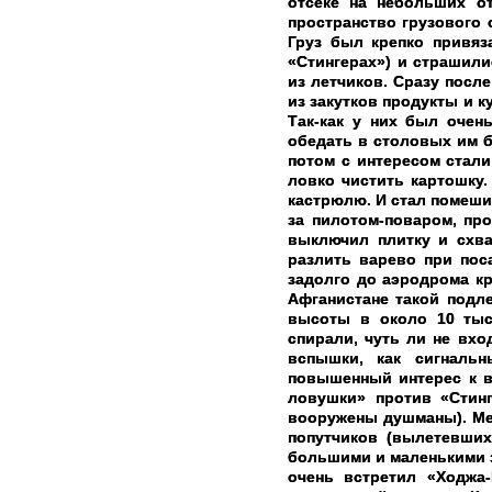
отсеке на небольших о
пространство грузового 
Груз был крепко привяз
«Стингерах») и страшили
из летчиков. Сразу после
из закутков продукты и к
Так-как у них был очен
обедать в столовых им б
потом с интересом стали
ловко чистить картошку.
кастрюлю. И стал помеши
за пилотом-поваром, пр
выключил плитку и схва
разлить варево при поса
задолго до аэродрома кр
Афганистане такой подле
высоты в около 10 тыс
спирали, чуть ли не вх
вспышки, как сигналь
повышенный интерес к в
ловушки» против «Стинг
вооружены душманы). Мен
попутчиков (вылетевши
большими и маленькими з
очень встретил «Ходжа