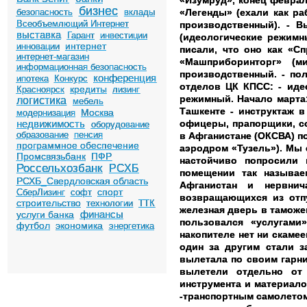
«Изумруд», конец феврал
бизнес
безопасность
вклады
«Легенды» (ехали как ра
Всеобъемлющий Интернет
производственный). - 
выставка
Гарант
инвестиции
(идеологические режимн
интернет
инновации
писали, что оно как «С
интернет-магазин
«Машприборинторг» (м
информационная безопасность
производственный. - по
конференция
ипотека
Конкурс
отделов ЦК КПСС: - иде
кредиты
Красноярск
лизинг
режимный.
Начало марта
логистика
мебель
Ташкенте - инструктаж 
Москва
модернизация
недвижимость
офицеры, прапорщики, с
оборудование
образование
пенсия
в Афганистане (ОКСВА) п
программное обеспечение
аэродром «Тузель»). Мы 
Промсвязьбанк
ПФР
настойчиво попросили 
Россельхозбанк
РСХБ
помещении так называе
РСХБ_Свердловская область
Афганистан и нервнич
спорт
СберЛизинг
софт
возвращающихся из отпу
строительство
технологии
ТТК
железная дверь в таможе
финансы
услуги банка
пользовался «услугами
футбол
экономика
энергетика
накопителе нет ни скамее
один за другим стали з
вылетала по своим гарн
вылетели отдельно от
инструмента и материало
-транспортным самолетом