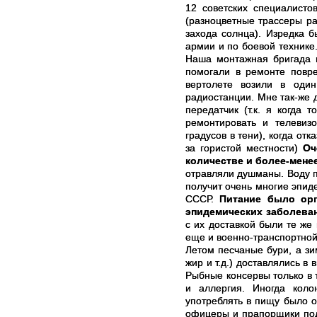
12 советских специалист
(разноцветные трассеры р
захода солнца). Изредка 
армии и по боевой технике
Наша монтажная бригада п
помогали в ремонте повр
вертолете возили в один
радиостанции. Мне так-же
передатчик (т.к. я когда 
ремонтировать и телевиз
градусов в тени), когда от
за гористой местности)
Оч
количестве и более-мене
отравляли душманы. Воду п
получит очень многие эпид
СССР.
Питание было орг
эпидемических заболеван
с их доставкой были те же
еще и военно-транспортной
Летом песчаные бури, а зи
жир и т.д.) доставлялись в
Рыбные консервы только в 
и аллергия. Иногда кол
употреблять в пищу было о
офицеры и прапорщики под