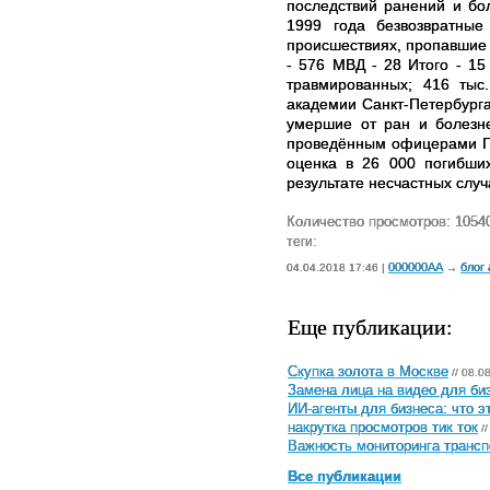
последствий ранений и бо
1999 года безвозвратны
происшествиях, пропавшие 
- 576 МВД - 28 Итого - 15
травмированных; 416 тыс
академии Санкт-Петербург
умершие от ран и болезне
проведённым офицерами Ге
оценка в 26 000 погибши
результате несчастных слу
Количество просмотров: 1054
теги:
000000AA
блог
04.04.2018 17:46 |
→
Еще публикации:
Скупка золота в Москве
// 08.0
Замена лица на видео для биз
ИИ-агенты для бизнеса: что э
накрутка просмотров тик ток
//
Важность мониторинга трансп
Все публикации