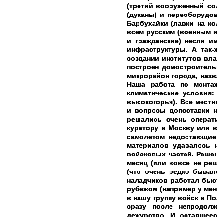
(третий вооруженный со
(дуканы) и переоборудо
Барбухайки (лавки на ко
всем русским (военным и
и гражданские) несли и
инфраструктуры. А так-
создании институтов вл
построен домостроитель
микрорайон города, наз
Наша работа по монта
климатические условия:
высокогорья). Все мест
и вопросы допоставки н
решались очень операт
куратору в Москву или в
самолетом недостающие
материалов удавалось 
войсковых частей. Решен
месяц (или вовсе не ре
(что очень редко бывал
наладчиков работал быст
рубежом (например у ме
в нашу группу войск в П
сразу после непродол
дежурство. И оставшее