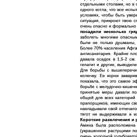
отдельными столами, но в 
одного котла, что все испы
условиях, чтобы быть увер
ситуация, прикроют твою с
очень опасно и формально
посадили несколько гря
заболеть многими опасны
были не только душманы,
Более 70% населения Афга
антисанитария. Крайне пло
давала осадок в 1,5-2 см
гепатит и другие, выводил
Для борьбы с вышеперечи
колючку. Ее корни завари
показала, что это самое 
борьбе с желудочно-кишечн
принятые меры давали пол
общей для всех категорий
прапорщиков, имеющих свои
накладывали свой отпечато
тягот не выдерживали и их
Короткие развлечения и 
Амина была расположена 
(украшенное растущими по
очень холодной голубоватой