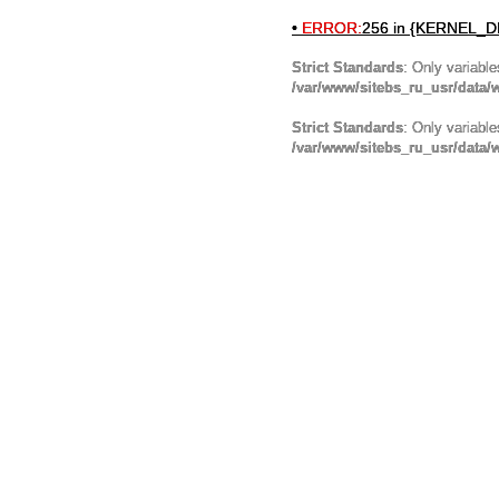
•
ERROR:
256 in {KERNEL_DI
Strict Standards
: Only variabl
/var/www/sitebs_ru_usr/data
Strict Standards
: Only variabl
/var/www/sitebs_ru_usr/data/