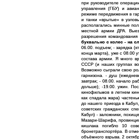
при руководителе операции
управления (ГБУ) и авиан
режиме передвижения в гар
и танки «врытые» в узлов
располагались минные пол
местной армии ДРА. Выез
разрешения командования 
буквально с колес - на сл
06.00. подъем; - зарядка (
конца марта), уже с 08.00 
состава армии. Я много вр
СССР (и наших группах вой
Возможно сыграли свою рол
гарнизона. - душ (ежедневн
завтрак; - 08.00. начало р
дольше); -19.00. ужин. По
кинофильмов в летнем кино
как спадала жара) частен
до нашего приезда в Кабул
советских гражданских сп
Кабул) - заложники, похищ
Мазари-Шарифа, провинция 
кишлака погибло 10 сов
бронетранспортёра. В отме
объёмного взрыва. 2 октяб