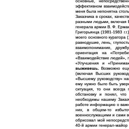
основные, непосредстве
эффективном взаимодейств
меня была непонятна столь
Заказчика в сроках, качес
разными людьми, включая В
генерала армии В. Ф. Ермако
Григорьянца (1981-1983 г.г
моего основного куратора (1
равнодушие, лень, глупость
взаимопонимание, дружб
ориентация на «Потреби
«Взаимодействие людей», 
«Улучшения и «Принимаю
выживешь.
Возможно еще 
(включая Высших руковод
«Высшему руководству» наш
ему нужно было быть увере
ситуация, то они всегда 
обстановку и понял, что
необходимы нашему Заказч
работе информацию о важно
них, в общем-то избыт
военнослужащими и сами в
обрисовал мой непосредств
40-й армии генерал-майор 