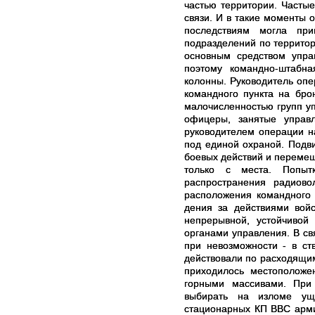
частью территории. Частые
связи. И в такие моменты 
последствиям могла пр
подразделений по территор
основным средством упра
поэтому командно-штабн
колонны. Руководитель опе
командного пункта на бро
малочисленностью групп уп
офицеры, занятые управл
руководителем операции н
под единой охраной. Подв
боевых действий и перемеща
только с места. Попыт
распространения радио­
расположения командного 
дения за действиями войс
непрерывной, устойчивой
органами управления. В св
при невозможности - в ст
действовали по расходящим
приходилось местоположе
горными массивами. При
выбирать на изломе ущ
стационарных КП ВВС арми