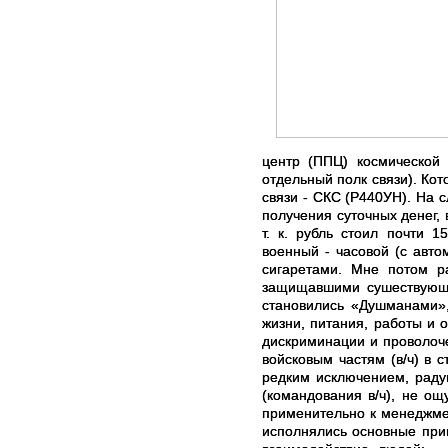
центр (ППЦ) космической 
отдельный полк связи). Ко
связи - СКС (Р440УН). На 
получения суточных денег, 
т. к. рубль стоил почти 
военный - часовой (с авто
сигаретами. Мне потом р
защищавшими сушествующую
становились «Душманами»
жизни, питания, работы и 
дискриминации и проволоче
войсковым частям (в/ч) в 
редким исключением, раду
(командования в/ч), не о
применительно к менеджмент
исполнялись основные прин