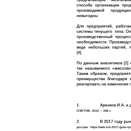
способе организации пр
производимой продукции
невыгодны.
Для предприятий, работаю
системы тянущего типа. О
производственный проце
необходимости. Производст
виде небольших партий, п
[4].
По данным аналитиков [2] 
так называемого «массово
Таким образом, предприя
преимущества благодаря 
реагировать на изменения 
1.
Аренков И.А. и
СПбГУЭФ, 2010. – 348 c.
2.
В 2017 году рын
доступа:
https://wek.ru/v-2017-godu-ryn