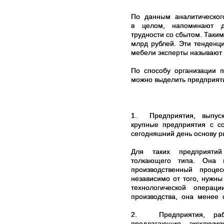
По данным аналитическог
в целом, напоминают да
трудности со сбытом. Таким
млрд рублей. Эти тенденц
мебели эксперты называют 
По способу организации п
можно выделить предприяти
1.
Предприятия, выпуск
крупные предприятия с с
сегодняшний день основу р
Для таких предприятий 
толкающего типа. Она п
производственный проц
независимо от того, ну
технологической операц
производства, она менее с
2.
Предприятия, ра
предлагающие эксклюзив