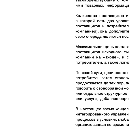
взаимодействующие с ком
ими товарных, информаци
Количество поставщиков и
в которой есть два уров
поставщиков и потребител
компанией), она дополнит
свою очередь являются пос
Максимальная цепь поставо
поставщиков исходного с
компании на «входе», и се
потребителей, а также логи
По своей сути, цепи поста
потребитель затем станови
продолжается до тех пор, п
говорить о своеобразной «с
или отдельное структурно
или услуги, добавляя опре
В
настоящее время концепц
интегрированного управлен
процессов в условиях глоб
организованная во времен