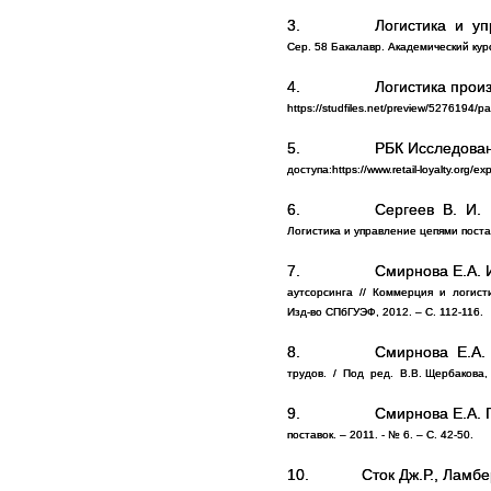
3.
Логистика и у
Сер. 58 Бакалавр. Академический ку
4.
Логистика произ
https://studfiles.net/preview/5276194/p
5.
РБК Исследован
доступа:
https://www.retail-loyalty.org/exp
6.
Сергеев В. И.
Логистика и управление цепями постав
7.
Смирнова Е.А. 
аутсорсинга
//
Коммерция
и
логист
Изд-во СПбГУЭФ, 2012. – С. 112-116.
8.
Смирнова Е.А.
трудов.
/
Под
ред.
В.В. Щербакова,
9.
Смирнова Е.А. 
поставок. – 2011. - № 6. – С. 42-50.
10.
Сток Дж.Р., Ламб