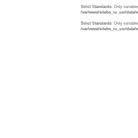
Strict Standards
: Only variabl
/var/www/sitebs_ru_usr/data
Strict Standards
: Only variabl
/var/www/sitebs_ru_usr/data/