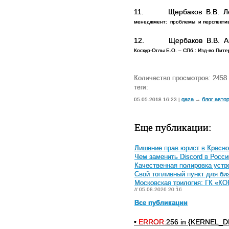
11.
Щербаков В.В. Л
менеджмент:
проблемы
и перспектив
12.
Щербаков В.В. А
Коскур-Оглы Е.О. – СПб.: Изд-во Пите
Количество просмотров: 2458
теги:
qaza
блог авто
05.05.2018 16:23 |
→
Еще публикации:
Лишение прав юрист в Красно
Чем заменить Discord в Росси
Качественная полировка устр
Свой топливный пункт для биз
Московская трилогия: ГК «КО
// 05.08.2026 20:16
Все публикации
•
ERROR:
256 in {KERNEL_DI