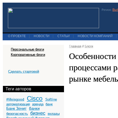
Выб
Регион:
О ПРОЕКТЕ
|
НОВОСТИ
|
СТАТЬИ
|
НОВОСТИ КОМПАНИЙ
|
Главная
//
Блоги
Персональные блоги
Особенности
Корпоративные блоги
процессами р
Сделать стартовой
рынке мебел
Теги авторов
Cisco
#lifeisgood
Softline
автоматизация
аренда
банк
Банк Зенит
банки
бизнес
безопасность
вклады