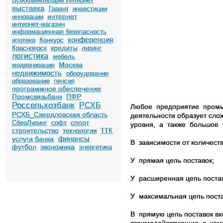
Всеобъемлющий Интернет
выставка
Гарант
инвестиции
интернет
инновации
интернет-магазин
информационная безопасность
конференция
ипотека
Конкурс
кредиты
Красноярск
лизинг
логистика
мебель
Москва
модернизация
недвижимость
оборудование
образование
пенсия
программное обеспечение
Промсвязьбанк
ПФР
Россельхозбанк
РСХБ
Любое предприятие промы
РСХБ_Свердловская область
деятельности образует сл
спорт
СберЛизинг
софт
уровня, а также большое ч
строительство
технологии
ТТК
финансы
услуги банка
В
зависимости от количеств
футбол
экономика
энергетика
У
прямая цепь поставок;
У
расширенная цепь поста
У
максимальная цепь пост
В
прямую цепь поставок вх