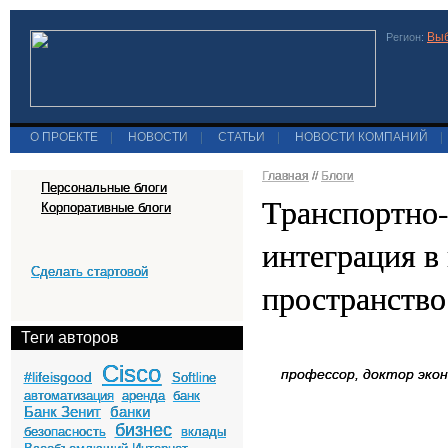
Выб
Регион:
О ПРОЕКТЕ
|
НОВОСТИ
|
СТАТЬИ
|
НОВОСТИ КОМПАНИЙ
|
Главная
//
Блоги
Персональные блоги
Транспортно-
Корпоративные блоги
интеграция в
Сделать стартовой
пространство
Теги авторов
Cisco
профессор, доктор эко
#lifeisgood
Softline
автоматизация
аренда
банк
Банк Зенит
банки
бизнес
безопасность
вклады