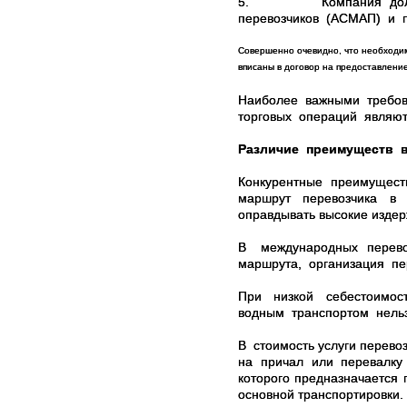
5.
Компания дол
перевозчиков (АСМАП) и по
Совершенно очевидно, что необходим
вписаны в договор на предоставление
Наиболее важными требов
торговых операций являютс
Различие преимуществ в
Конкурентные преимуществ
маршрут перевозчика в 
оправдывать высокие издер
В
международных перево
маршрута, организация пер
При низкой себестоимос
водным транспортом нельз
В
стоимость услуги перевоз
на причал или перевалку 
которого предназначается 
основной транспортировки.