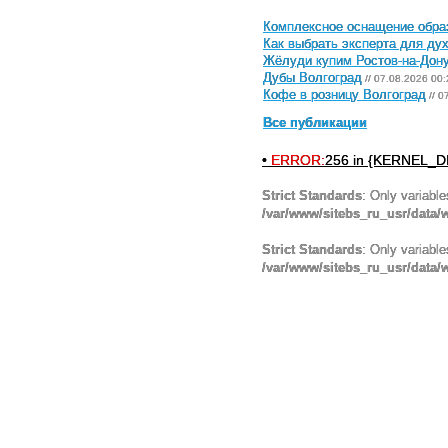
Комплексное оснащение обра
Как выбрать эксперта для ду
Жёлуди купим Ростов-на-Дон
Дубы Волгоград
// 07.08.2026 00:
Кофе в розницу Волгоград
// 0
Все публикации
•
ERROR:
256 in {KERNEL_DI
Strict Standards
: Only variabl
/var/www/sitebs_ru_usr/data
Strict Standards
: Only variabl
/var/www/sitebs_ru_usr/data/