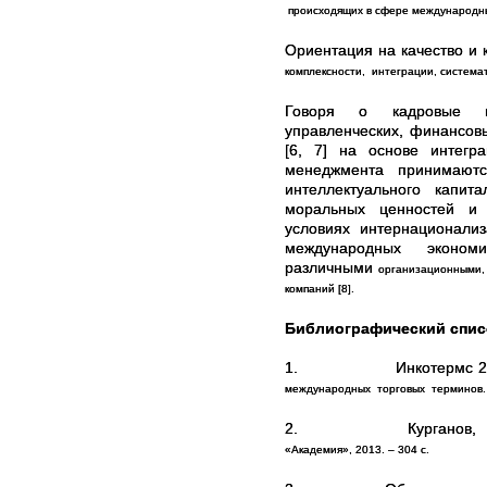
происходящих в сфере международных 
Ориентация на качество и
комплексности, интеграции, систем
Говоря о кадровые по
управленческих, финансов
[6, 7] на основе инте
менеджмента принимают
интеллектуального капи
моральных ценностей и 
условиях интернационализа
международных эконом
различными
организационными
компаний [8].
Библиографический спис
1.
Инкотермс 
международных
торговых
терминов.
2.
Курганов,
«Академия», 2013. – 304 с.