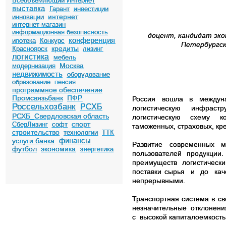
Всеобъемлющий Интернет
выставка
Гарант
инвестиции
интернет
инновации
интернет-магазин
информационная безопасность
доцент, кандидат эко
конференция
ипотека
Конкурс
Петербургск
кредиты
Красноярск
лизинг
логистика
мебель
Москва
модернизация
недвижимость
оборудование
образование
пенсия
программное обеспечение
Промсвязьбанк
ПФР
Россия вошла в междуна
Россельхозбанк
РСХБ
логистическую инфраст
РСХБ_Свердловская область
логистическую схему к
спорт
СберЛизинг
софт
таможенных, страховых, кре
строительство
технологии
ТТК
финансы
услуги банка
Развитие современных 
футбол
экономика
энергетика
пользователей продукции.
преимуществ логистическ
поставки сырья и до кач
непрерывными.
Транспортная система в с
незначительные отклонени
с высокой капиталоемкость