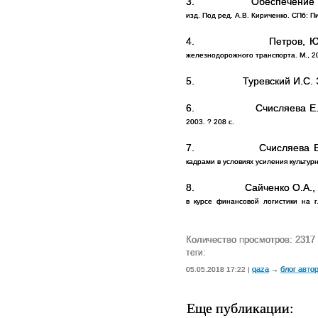
3.
Обеспечение
изд. Под ред. А.В. Кириченко. СПб: Пи
4.
Петров, Ю
железнодорожного транспорта. М., 20
5.
Туревский И.С.
6.
Счисляева Е.
2003. ? 208 с.
7.
Счисляева Е
кадрами в условиях усиления культур
8.
Сайченко О.А.,
в
курсе
финансовой
логистики
на
Количество просмотров: 2317
теги:
qaza
блог авто
05.05.2018 17:22 |
→
Еще публикации: