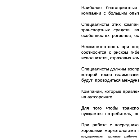
Наиболее благоприятные
компании с большим опыт
Специалисты этих компан
транспортных средств,
особенностях регионов, ос
Некомпетентность при пог
соотносится с риском гиб
исполнителя, страховых ко
Специалисты должны воспр
которой тесно взаимозав
будут проводиться междун
Компании, которые привлек
на аутсорсинге.
Для того чтобы транспо
нуждается потребитель, о
При работе с посредник
хорошими маркетологами 
поддерживают
деловые
рабочие