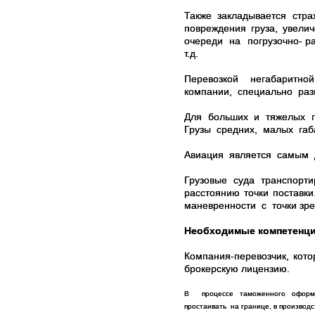
Также закладывается стра
повреждения груза, увел
очереди на погрузочно- ра
т.д.
Перевозкой негабаритно
компании, специально раз
Для больших и тяжелых г
Грузы средних, малых габ
Авиация является самым д
Грузовые суда транспорти
расстоянию точки постав
маневренности с точки зре
Необходимые компетенци
Компания-перевозчик, кот
брокерскую лицензию.
В
процессе таможенного оформле
простаивать на границе, в производс