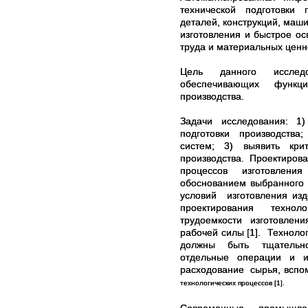
технической подготовки п
деталей, конструкций, ма
изготовления и быстрое ос
труда и материальных ценн
Цель данного исследо
обеспечивающих функци
производства.
Задачи исследования: 1
подготовки производств
систем; 3) выявить кри
производства. Проектиров
процессов изготовлени
обоснованием выбранного
условий изготовления из
проектирования технол
трудоемкости изготовлени
рабочей силы [1]. Техноло
должны быть тщательно
отдельные операции и и
расходование сырья, вспо
технологических процессов [1].