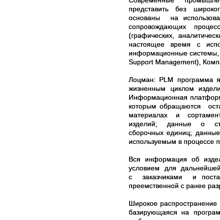
Современные промышле
представить без широко
основаны на использо
сопровождающих процесс
(графических, аналитичес
настоящее время с испо
информационные системы, 
Support Management), Компа
Лоцман: PLM программа я
жизненным циклом издел
Информационная платфор
которым обращаются ос
материалах и сортамен
изделий; данные о стан
сборочных единиц; данн
используемым в процессе про
Вся информация об изде
условием для дальнейшей
с заказчиками и постав
преемственной с ранее ра
Широкое распространение
базирующаяся на програм