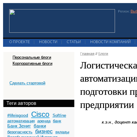
Выб
Регион:
О ПРОЕКТЕ
|
НОВОСТИ
|
СТАТЬИ
|
НОВОСТИ КОМПАНИЙ
|
Главная
//
Блоги
Персональные блоги
Логистическ
Корпоративные блоги
автоматизаци
Сделать стартовой
подготовки п
предприятии
Теги авторов
Cisco
#lifeisgood
Softline
автоматизация
аренда
банк
к.э.н., доцент 
Банк Зенит
банки
бизнес
безопасность
вклады