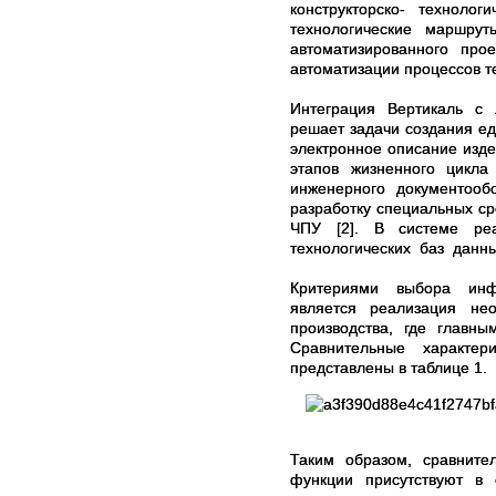
конструкторско- техноло
технологические маршру
автоматизированного про
автоматизации процессов те
Интеграция Вертикаль 
решает задачи создания ед
электронное описание из
этапов жизненного цикла
инженерного документообо
разработку специальных ср
ЧПУ [2]. В системе реа
технологических баз данн
Критериями выбора инф
является реализация необ
производства, где главн
Сравнительные характе
представлены в таблице 1.
Таким образом, сравните
функции присутствуют в 