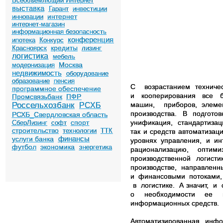
Всеобъемлющий Интернет
выставка
Гарант
инвестиции
интернет
инновации
интернет-магазин
информационная безопасность
конференция
ипотека
Конкурс
кредиты
Красноярск
лизинг
логистика
мебель
Москва
модернизация
недвижимость
оборудование
образование
пенсия
С
возрастанием техничес
программное обеспечение
и кооперирования все б
Промсвязьбанк
ПФР
Россельхозбанк
машин, приборов, элем
РСХБ
производства. В подгот
РСХБ_Свердловская область
спорт
унификация, стандартизац
СберЛизинг
софт
строительство
технологии
ТТК
так и средств автоматиз
финансы
услуги банка
уровнях управления, и ин
футбол
экономика
энергетика
рационализацию, оптим
производственной логи
производстве, направлен
и финансовыми потоками,
в логистике. А значит, и
о необходимости ее и
информационных средств.
Автоматизированная инф