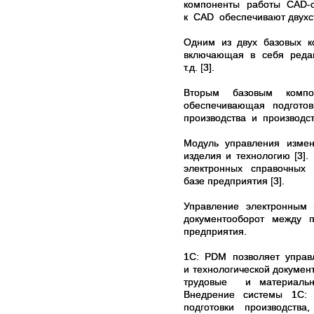
компоненты работы CAD-с
к CAD обеспечивают двухс
Одним из двух базовых к
включающая в себя редакт
т.д. [3].
Вторым базовым компон
обеспечивающая подгото
производства и производст
Модуль управления измене
изделия и технологию [
электронных справочных 
базе предприятия [3].
Управление электронным 
документооборот между 
предприятия.
1С: PDM позволяет управл
и технологической докуме
трудовые и материальн
Внедрение системы 1С: P
подготовки производства