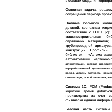
в области создания корпо
Основная задача, реша
сокращения периода проекти
Наличие большого количе
деталей, крепежных издел
соответствие с ГОСТ [
машиностроительная би
справочник материалов;
трубопроводной арматуры;
конструкции. Профили». 
библиотек «Автоматиза
автоматизации чертежно-г
автоматизации, которые проектир
перерабатывающей промышленности
расход, уровень, плотность, разм
сигнализация, преобразователи, апп
Система 1С: PDM (Produc
короткое время добить
производства за счет соз
физически единой информац
Базовая часть систем