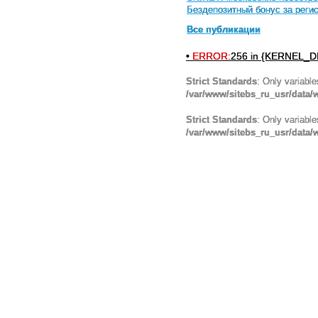
Бездепозитный бонус за реги
Все публикации
•
ERROR:
256 in {KERNEL_DI
Strict Standards
: Only variabl
/var/www/sitebs_ru_usr/data
Strict Standards
: Only variabl
/var/www/sitebs_ru_usr/data/