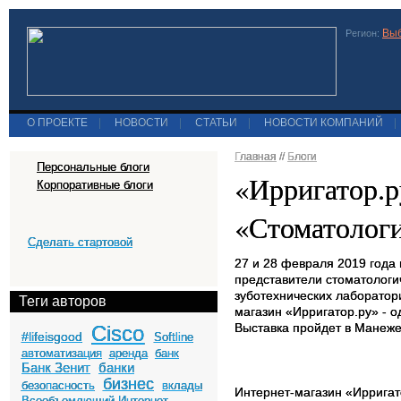
Выб
Регион:
О ПРОЕКТЕ
|
НОВОСТИ
|
СТАТЬИ
|
НОВОСТИ КОМПАНИЙ
|
Главная
//
Блоги
Персональные блоги
«Ирригатор.р
Корпоративные блоги
«Стоматологи
Сделать стартовой
27 и 28 февраля 2019 года 
представители стоматологи
зуботехнических лаборатор
Теги авторов
магазин «Ирригатор.ру» - о
Выставка пройдет в Манеже
Cisco
#lifeisgood
Softline
автоматизация
аренда
банк
Банк Зенит
банки
бизнес
безопасность
вклады
Интернет-магазин «Ирригат
Всеобъемлющий Интернет