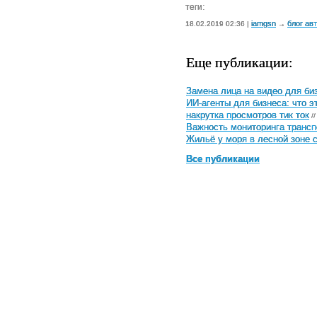
теги:
iamgsn
блог ав
18.02.2019 02:36 |
→
Еще публикации:
Замена лица на видео для биз
ИИ-агенты для бизнеса: что э
накрутка просмотров тик ток
//
Важность мониторинга трансп
Жильё у моря в лесной зоне 
Все публикации