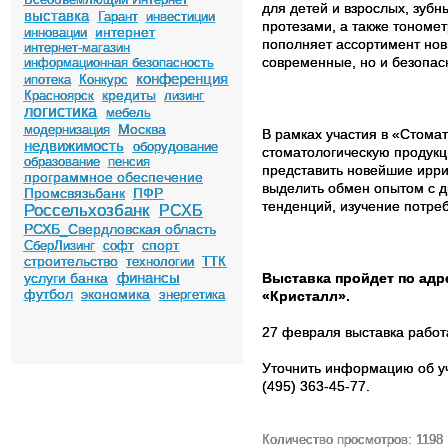
для детей и взрослых, зубн
выставка
Гарант
инвестиции
протезами, а также тономе
интернет
инновации
пополняет ассортимент нов
интернет-магазин
современные, но и безопас
информационная безопасность
конференция
ипотека
Конкурс
кредиты
Красноярск
лизинг
логистика
мебель
Москва
модернизация
В рамках участия в «Стома
недвижимость
оборудование
стоматологическую продукци
образование
пенсия
представить новейшие ирриг
программное обеспечение
выделить обмен опытом с д
Промсвязьбанк
ПФР
тенденций, изучение потре
Россельхозбанк
РСХБ
РСХБ_Свердловская область
спорт
СберЛизинг
софт
строительство
технологии
ТТК
финансы
услуги банка
Выставка пройдет по адре
футбол
экономика
энергетика
«Кристалл».
27 февраля выставка работа
Уточнить информацию об уч
(495) 363-45-77.
Количество просмотров: 1198