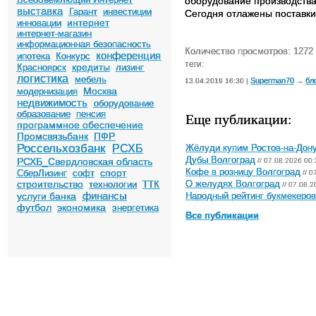
оборудование производства
выставка
Гарант
инвестиции
Сегодня отлажены поставки 
интернет
инновации
интернет-магазин
информационная безопасность
Количество просмотров: 1272
конференция
ипотека
Конкурс
теги:
кредиты
Красноярск
лизинг
логистика
мебель
Superman70
бл
13.04.2019 16:30 |
→
Москва
модернизация
недвижимость
оборудование
образование
пенсия
Еще публикации:
программное обеспечение
Промсвязьбанк
ПФР
Россельхозбанк
РСХБ
Жёлуди купим Ростов-на-Дон
Дубы Волгоград
РСХБ_Свердловская область
// 07.08.2026 00:
спорт
Кофе в розницу Волгоград
СберЛизинг
софт
// 0
строительство
технологии
ТТК
О желудях Волгоград
// 07.08.2
финансы
услуги банка
Народный рейтинг букмекеров 
футбол
экономика
энергетика
Все публикации