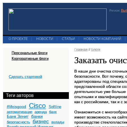
Выб
Регион:
О ПРОЕКТЕ
|
НОВОСТИ
|
СТАТЬИ
|
НОВОСТИ КОМПАНИЙ
|
Главная
//
Блоги
Персональные блоги
Заказать очи
Корпоративные блоги
В наши дни очистка сточны
безопасности. Вот почему,
Сделать стартовой
адаптированы под специаль
представленной области со
деятельностью уже больше 
Теги авторов
опытными и квалифицирова
как с российскими, так и 
Cisco
#lifeisgood
Softline
автоматизация
аренда
банк
Ознакомиться с многообраз
Банк Зенит
банки
имеет возможность на сайте
бизнес
безопасность
вклады
производстве стеклопласти
Всеобъемлющий Интернет