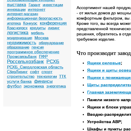
выставка
Гарант
инвестиции
Ассортимент нашей продукц
интернет
инновации
- от жилых домов до мощн
интернет-магазин
комфортным фильтром, вы л
информационная безопасность
конференция
ипотека
Конкурс
Кроме того, вы всегда мож
кредиты
Красноярск
лизинг
представленной техническо
логистика
мебель
решения, обратитесь в отд
Москва
модернизация
требуемое изделие.
недвижимость
оборудование
образование
пенсия
Что производит заво
программное обеспечение
Промсвязьбанк
ПФР
Россельхозбанк
РСХБ
Ящики силовые
;
РСХБ_Свердловская область
Ящики и щиты осве
спорт
СберЛизинг
софт
строительство
технологии
ТТК
Ящики с понижающи
финансы
услуги банка
Щиты распределите
футбол
экономика
энергетика
Главная заземляюща
Панели низкого нап
Ящики и блоки упра
Вводно-распределит
Устройства АВР;
Шкафы и пункты рас