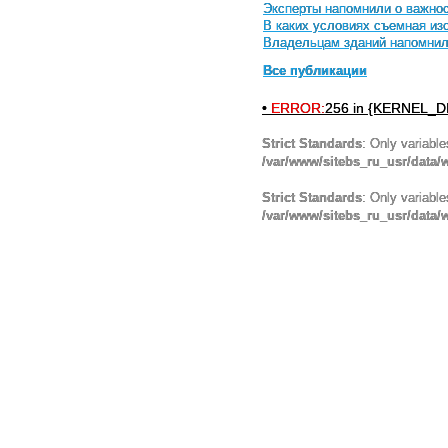
Эксперты напомнили о важнос
В каких условиях съемная и
Владельцам зданий напомнили
Все публикации
•
ERROR:
256 in {KERNEL_DI
Strict Standards
: Only variabl
/var/www/sitebs_ru_usr/data
Strict Standards
: Only variabl
/var/www/sitebs_ru_usr/data/