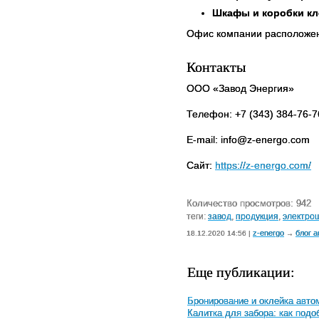
Шкафы и коробки к
Офис компании расположен в
Контакты
ООО «Завод Энергия»
Телефон:
+7 (343) 384-76-7
E-mail:
info@z-energo.com
Сайт:
https
://
z
-
energo
.
com
/
Количество просмотров: 942
теги:
завод
,
продукция
,
электро
z-energo
блог а
18.12.2020 14:56 |
→
Еще публикации:
Бронирование и оклейка авто
Калитка для забора: как под