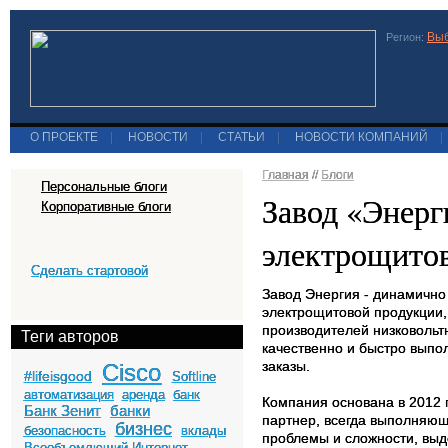
Выб
Регион:
О ПРОЕКТЕ
|
НОВОСТИ
|
СТАТЬИ
|
НОВОСТИ КОМПАНИЙ
|
Главная
//
Блоги
Персональные блоги
Завод «Энерг
Корпоративные блоги
электрощито
Сделать стартовой
Завод Энергия
- динамично
электрощитовой продукции,
производителей низковоль
Теги авторов
качественно и быстро выпо
заказы.
Cisco
#lifeisgood
Softline
автоматизация
аренда
банк
Компания основана в 2012 г
Банк Зенит
банки
партнер, всегда выполняющ
бизнес
безопасность
вклады
проблемы и сложности, выд
Всеобъемлющий Интернет