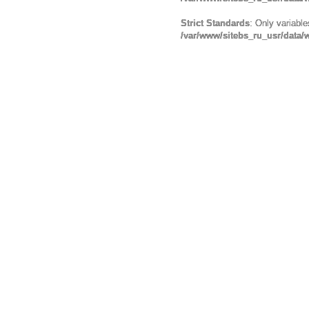
Strict Standards
: Only variabl
/var/www/sitebs_ru_usr/data/