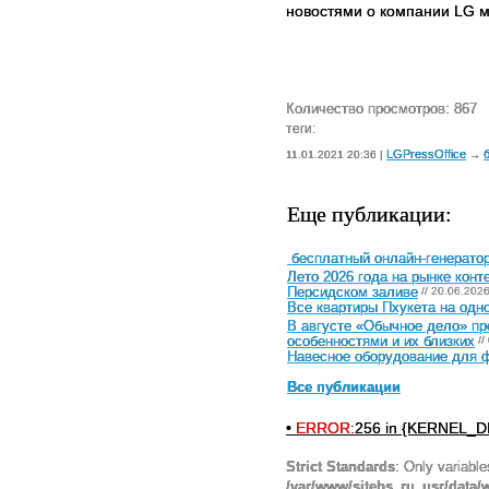
новостями о компании LG м
Количество просмотров: 867
теги:
LGPressOffice
11.01.2021 20:36 |
→
Еще публикации:
бесплатный онлайн-генератор
Лето 2026 года на рынке конт
Персидском заливе
// 20.06.202
Все квартиры Пхукета на одн
В августе «Обычное дело» п
особенностями и их близких
//
Навесное оборудование для ф
Все публикации
•
ERROR:
256 in {KERNEL_DI
Strict Standards
: Only variabl
/var/www/sitebs_ru_usr/data