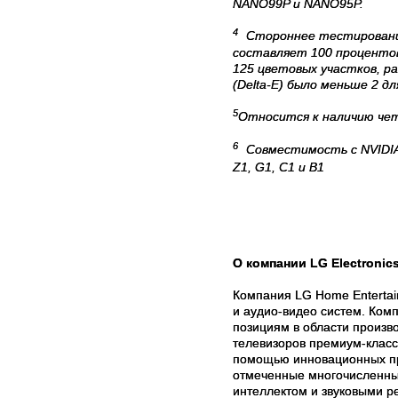
NANO99P и NANO95P.
4
Стороннее тестирование
составляет 100 процентов
125 цветовых участков, р
(Delta-E) было меньше 2 д
5
Относится к наличию четы
6
Совместимость с NVIDIA
Z1, G1, C1 и B1
О
компании
LG Electronic
Компания LG Home Entertai
и аудио-видео систем. Ком
позициям в области произв
телевизоров премиум-класс
помощью инновационных пр
отмеченные многочисленны
интеллектом и звуковыми р