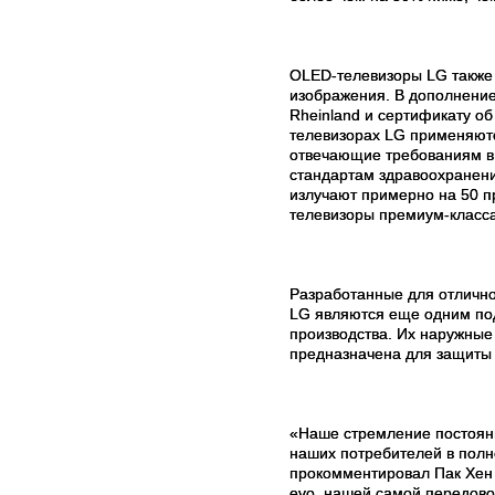
OLED-телевизоры LG также 
изображения. В дополнение
Rheinland и сертификату об
телевизорах LG применяют
отвечающие требованиям в 
стандартам здравоохранени
излучают примерно на 50 п
телевизоры премиум-класса
Разработанные для отличн
LG являются еще одним под
производства. Их наружные
предназначена для защиты 
«Наше стремление постоянн
наших потребителей в полн
прокомментировал Пак Хен 
evo, нашей самой передово