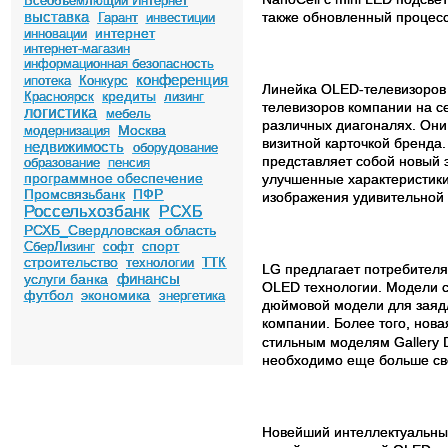
Всеобъемлющий Интернет
выставка
также обновленный процесс
Гарант
инвестиции
интернет
инновации
интернет-магазин
информационная безопасность
конференция
ипотека
Конкурс
Линейка OLED-телевизоров
кредиты
Красноярск
лизинг
телевизоров компании на с
логистика
мебель
различных диагоналях. Они
Москва
модернизация
визитной карточкой бренда
недвижимость
оборудование
представляет собой новый 
образование
пенсия
программное обеспечение
улучшенные характеристики
Промсвязьбанк
ПФР
изображения удивительной 
Россельхозбанк
РСХБ
РСХБ_Свердловская область
спорт
СберЛизинг
софт
строительство
технологии
ТТК
LG предлагает потребителя
финансы
услуги банка
OLED технологии. Модели с
футбол
экономика
энергетика
дюймовой модели для заяд
компании. Более того, нова
стильным моделям Gallery D
необходимо еще больше св
Новейший интеллектуальный 