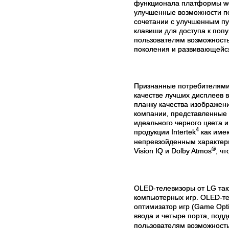
функционала платформы we
улучшенные возможности по
сочетании с улучшенным пу
клавиши для доступа к поп
пользователям возможност
поколения и развивающейс
Признанные потребителями,
качестве лучших дисплеев 
планку качества изображен
компании, представленные 
идеального черного цвета
4
продукции Intertek
как име
непревзойденным характери
®
Vision IQ и Dolby Atmos
, ч
OLED-телевизоры от LG так
компьютерных игр. OLED-т
оптимизатор игр (Game Opti
ввода и четыре порта, по
пользователям возможность