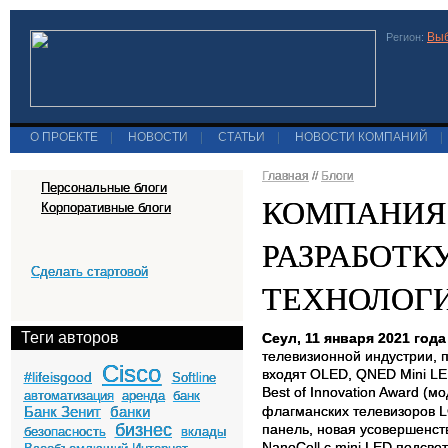
Выб
Регион:
О ПРОЕКТЕ
|
НОВОСТИ
|
СТАТЬИ
|
НОВОСТИ КОМПАНИЙ
|
Главная
//
Блоги
Персональные блоги
КОМПАНИЯ 
Корпоративные блоги
РАЗРАБОТК
Сделать стартовой
ТЕХНОЛОГ
Теги авторов
Сеул, 11 января 2021 год
телевизионной индустрии, 
Cisco
входят OLED, QNED Mini LE
#lifeisgood
Softline
Best of Innovation Award (м
автоматизация
аренда
банк
Банк Зенит
банки
флагманских телевизоров L
бизнес
панель, новая усовершенст
безопасность
вклады
NanoCell с
mini
LED
подсвет