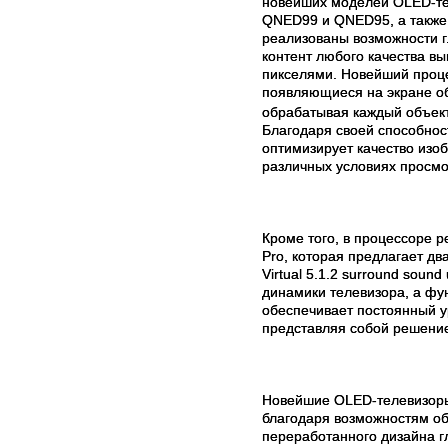
новейших моделей OLED-те
QNED99 и QNED95, а также
реализованы возможности г
контент любого качества в
пикселями. Новейший проце
появляющиеся на экране объ
обрабатывая каждый объект
Благодаря своей способнос
оптимизирует качество изо
различных условиях просмо
Кроме того, в процессоре р
Pro, которая предлагает дв
Virtual 5.1.2 surround sou
динамики телевизора, а фун
обеспечивает постоянный у
представляя собой решение
Новейшие OLED-телевизоры
благодаря возможностям об
переработанного дизайна г