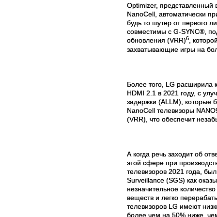
Optimizer, представленный
NanoCell, автоматически п
будь то шутер от первого л
совместимы с G-SYNC®, по
6
обновления (VRR)
, которо
захватывающие игры на бол
Более того,
LG
расширила к
HDMI
2.1 в 2021 году, с ул
задержки (
ALLM
), которые 
NanoCell
телевизоры
NANO
(
VRR
), что обеспечит неза
А когда речь заходит об от
этой сфере при производст
телевизоров 2021 года, бы
Surveillance (SGS) как ок
незначительное количество
веществ и легко перерабат
телевизоров LG имеют низк
более чем на 50% ниже, че