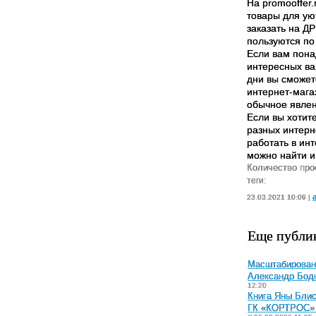
На promooffer
товары для ую
заказать на Д
пользуются по
Если вам пон
интересных вар
дни вы сможет
интернет-мага
обычное явле
Если вы хотите
разных интерне
работать в ин
можно найти и
Количество про
теги:
a
23.03.2021 10:09 |
Еще публи
Масштабировани
Александр Бодн
12:20
Книга Яны Блис
ГК «КОРТРОС» с