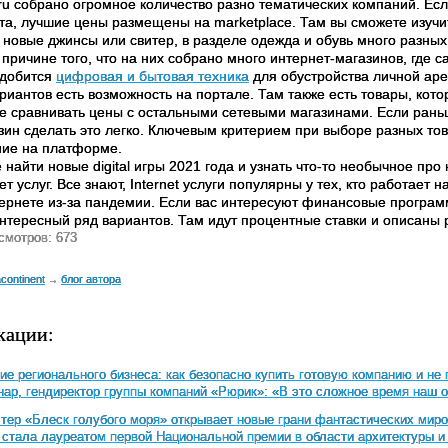
.ru собрано огромное количество разно тематических компаний. Есл
та, лучшие цены размещены на marketplace. Там вы сможете изучи
Р новые джинсы или свитер, в разделе одежда и обувь много разны
 причине того, что на них собрано много интернет-магазинов, где 
адобится
цифровая и бытовая техника
для обустройства личной аре
иантов есть возможность на портале. Там также есть товары, котор
е сравнивать цены с остальными сетевыми магазинами. Если раньше
зин сделать это легко. Ключевым критерием при выборе разных тов
ние на платформе.
 найти новые digital игры 2021 года и узнать что-то необычное про
т услуг. Все знают, Internet услуги популярны у тех, кто работает на
тернете из-за пандемии. Если вас интересуют финансовые программ
нтересный ряд вариантов. Там идут процентные ставки и описаны
смотров: 673
continent
блог автора
→
кации:
е регионального бизнеса: как безопасно купить готовую компанию и не 
ар, гендиректор группы компаний «Рюрик»: «В это сложное время наш о
тер «Блеск голубого моря» открывает новые грани фантастических мир
тала лауреатом первой Национальной премии в области архитектуры и 