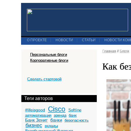
О ПРОЕКТЕ
|
НОВОСТИ
|
СТАТЬИ
|
НОВОСТИ КО
Главная
//
Блоги
Персональные блоги
Корпоративные блоги
Как бе
Сделать стартовой
Теги авторов
Cisco
#lifeisgood
Softline
автоматизация
аренда
банк
Банк Зенит
банки
безопасность
бизнес
вклады
Всеобъемлющий Интернет