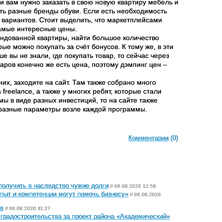
и вам нужно заказать в свою новую квартиру мебель и
ть разные бренды обуви. Если есть необходимость
х вариантов. Стоит выделить, что маркетплейсами
самые интересные цены.
ндованной квартиры, найти большое количество
ые можно покупать за счёт бонусов. К тому же, в эти
 вы не знали, где покупать товар, то сейчас через
аров конечно же есть цена, поэтому дэмпинг цен –
 них, заходите на сайт. Там также собрано много
 freelance, а также у многих ребят, которые стали
ы в виде разных инвестиций, то на сайте также
 разные параметры возле каждой программы.
Комментарии
(0)
получить в наследство чужие долги
// 06.08.2026 12:58
пыт и компетенции могут помочь бизнесу»
// 06.08.2026
ов
// 06.08.2026 11:27
градостроительства за проект района «Академический»