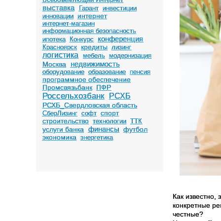
выставка
Гарант
инвестиции
интернет
инновации
интернет-магазин
информационная безопасность
конференция
ипотека
Конкурс
кредиты
Красноярск
лизинг
логистика
мебель
модернизация
недвижимость
Москва
оборудование
образование
пенсия
программное обеспечение
Промсвязьбанк
ПФР
Россельхозбанк
РСХБ
РСХБ_Свердловская область
спорт
СберЛизинг
софт
строительство
технологии
ТТК
финансы
услуги банка
футбол
экономика
энергетика
Как известно,
конкретные рег
честные?