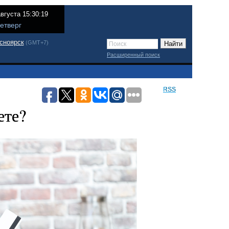
августа 15:30:19
етверг
сноярск
(GMT+7)
Расширенный поиск
RSS
ете?