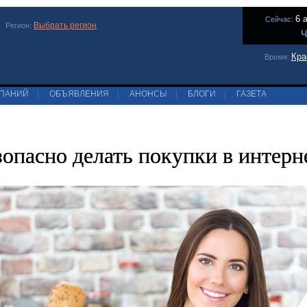
6 
Сейчас:
Выбрать регион
Регион:
Ч
Кра
Время:
МПАНИЙ
|
ОБЪЯВЛЕНИЯ
|
АНОНСЫ
|
БЛОГИ
|
ГАЗЕТА
зопасно делать покупки в интерн