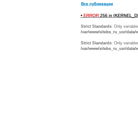
Все публикации
•
ERROR:
256 in {KERNEL_DI
Strict Standards
: Only variabl
/var/www/sitebs_ru_usr/data
Strict Standards
: Only variabl
/var/www/sitebs_ru_usr/data/