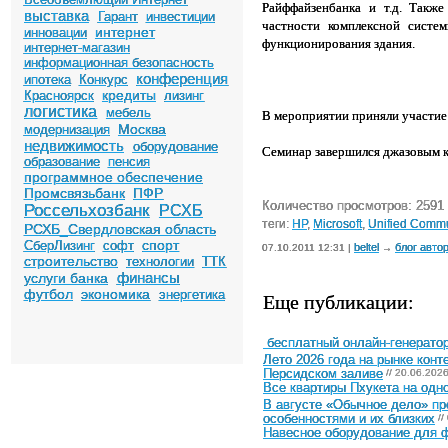
Райффайзенбанка и т.д. Такж
выставка
Гарант
инвестиции
частности комплексной систе
интернет
инновации
функционирования здания.
интернет-магазин
информационная безопасность
конференция
ипотека
Конкурс
кредиты
Красноярск
лизинг
логистика
мебель
В мероприятии приняли участие
Москва
модернизация
недвижимость
оборудование
Семинар завершился джазовым 
образование
пенсия
программное обеспечение
Промсвязьбанк
ПФР
Количество просмотров: 2591
Россельхозбанк
РСХБ
теги:
HP
,
Microsoft
,
Unified Commu
РСХБ_Свердловская область
спорт
СберЛизинг
софт
beltel
блог авто
07.10.2011 12:31 |
→
строительство
технологии
ТТК
финансы
услуги банка
футбол
экономика
энергетика
Еще публикации:
бесплатный онлайн-генератор
Лето 2026 года на рынке конт
Персидском заливе
// 20.06.202
Все квартиры Пхукета на одн
В августе «Обычное дело» п
особенностями и их близких
//
Навесное оборудование для ф