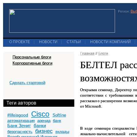
Выб
Регион:
О ПРОЕКТЕ
|
НОВОСТИ
|
СТАТЬИ
|
НОВОСТИ КОМПАНИЙ
|
Главная
//
Блоги
Персональные блоги
БЕЛТЕЛ расск
Корпоративные блоги
возможностях
Сделать стартовой
Открывая семинар, Директор по
соответствии с требованиями 
рассказал о
расширении возможн
Теги авторов
от
Microsoft
.
Cisco
#lifeisgood
Softline
автоматизация
аренда
банк
Банк Зенит
банки
В ходе семинара специалисты
бизнес
безопасность
вклады
локально-вычислительной 
Всеобъемлющий Интернет